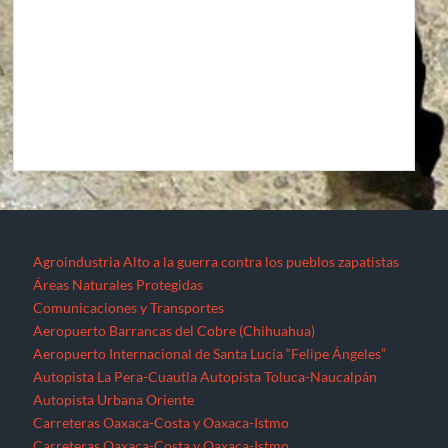
Agroindustria
Alto a la guerra contra los pueblos zapatistas
Áreas Naturales Protegidas
Comunicaciones y Transportes
Aeropuerto Barrancas del Cobre (Chihuahua)
Aeropuerto Internacional de Santa Lucía “Felipe Ángeles”
Autopista La Pera-Cuautla
Autopista Toluca-Naucalpán
Autopista Urbana Oriente
Carreteras Oaxaca-Costa y Oaxaca-Istmo
Carreteras Oaxaca-Costa y Oaxaca-Istmo