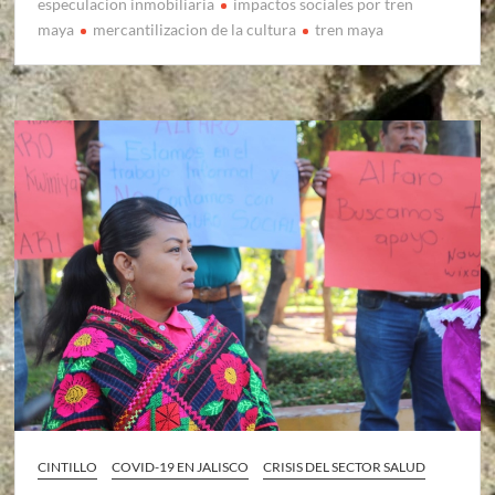
especulacion inmobiliaria
impactos sociales por tren
maya
mercantilizacion de la cultura
tren maya
CINTILLO
COVID-19 EN JALISCO
CRISIS DEL SECTOR SALUD