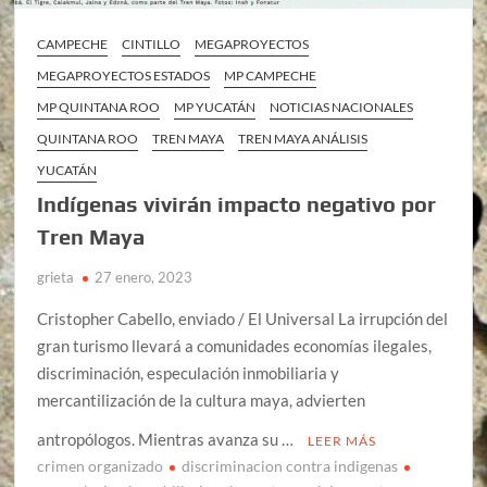
CAMPECHE
CINTILLO
MEGAPROYECTOS
MEGAPROYECTOS ESTADOS
MP CAMPECHE
MP QUINTANA ROO
MP YUCATÁN
NOTICIAS NACIONALES
QUINTANA ROO
TREN MAYA
TREN MAYA ANÁLISIS
YUCATÁN
Indígenas vivirán impacto negativo por
Tren Maya
grieta
27 enero, 2023
Cristopher Cabello, enviado / El Universal La irrupción del
gran turismo llevará a comunidades economías ilegales,
discriminación, especulación inmobiliaria y
mercantilización de la cultura maya, advierten
antropólogos. Mientras avanza su …
LEER MÁS
crimen organizado
discriminacion contra indigenas