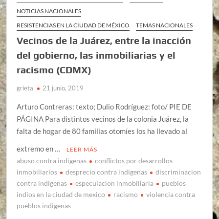
NOTICIAS NACIONALES
RESISTENCIAS EN LA CIUDAD DE MÉXICO
TEMAS NACIONALES
Vecinos de la Juárez, entre la inacción
del gobierno, las inmobiliarias y el
racismo (CDMX)
grieta
21 junio, 2019
Arturo Contreras: texto; Dulio Rodríguez: foto/ PIE DE
PÁGINA Para distintos vecinos de la colonia Juárez, la
falta de hogar de 80 familias otomíes los ha llevado al
extremo en …
LEER MÁS
abuso contra indigenas
conflictos por desarrollos
inmobiliarios
desprecio contra indigenas
discriminacion
contra indigenas
especulacion inmobiliaria
pueblos
indios en la ciudad de mexico
racismo
violencia contra
pueblos indigenas