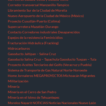
Corredor transversal Manzanillo-Tampico
Libramiento Sur de la Ciudad de Morelia
Nuevo Aeropuerto de la Ciudad de México (México)
Proyecto Cuyutlán-Puerto (Colima)
Supercarretera Mazatlán-Durango
Contacto
Corredores industriales
Desaparecidos
Espejos de la resistencia
Feminicidios
Fracturación Hidráulica (Fracking)
Hidrocarburos
Gasoducto Jaltipan – Salina Cruz
Gasoducto Salina Cruz – Tapachula
Gasoducto Tuxpan – Tula
Proyecto Aceites Terciarios del Golfo (Veracruz y Puebla)
Sistema de Transporte de Gas Natural Norte-Noroeste
Home
Jornaleros
MEGAPROYECTOS
Michoacán
Migrantes
Militarización
Minería
Minería en el Cerro de San Pedro
Minería en el Istmo de Tehuantepec
Morelos
Nayarit
NOTICIAS
Noticias Nacionales
Nuevo León