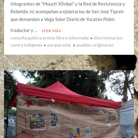
Integrantes de “Múuch’ XÍinbal” y la Red de Resistencia y
Rebeldía Jo’ acompañan a ejidatarios de San José Tipceh
que demandan a Vega Solar Diario de Yucatán Piden
traductor y …
LEER MÁS
consulta publica previa libre e informada
discriminacion
contra indigenas
parque solar
pueblos originarios