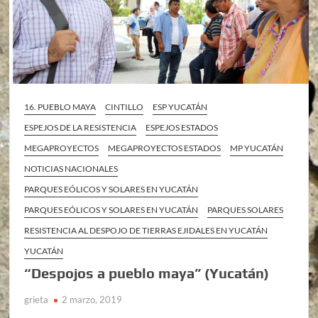
16. PUEBLO MAYA
CINTILLO
ESP YUCATÁN
ESPEJOS DE LA RESISTENCIA
ESPEJOS ESTADOS
MEGAPROYECTOS
MEGAPROYECTOS ESTADOS
MP YUCATÁN
NOTICIAS NACIONALES
PARQUES EÓLICOS Y SOLARES EN YUCATÁN
PARQUES EÓLICOS Y SOLARES EN YUCATÁN
PARQUES SOLARES
RESISTENCIA AL DESPOJO DE TIERRAS EJIDALES EN YUCATÁN
YUCATÁN
“Despojos a pueblo maya” (Yucatán)
grieta
2 marzo, 2019