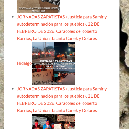
JORNADAS ZAPATISTAS «Justicia para Samir y
autodeterminación para los pueblos». 22 DE
FEBRERO DE 2026, Caracoles de Roberto
Barrios, La Unión, Jacinto Canek y Dolores
Hidalgo
JORNADAS ZAPATISTAS «Justicia para Samir y
autodeterminación para los pueblos». 21 DE
FEBRERO DE 2026, Caracoles de Roberto
Barrios, La Unión, Jacinto Canek y Dolores