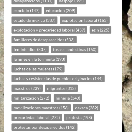
desaparecidos
(1131)
despojo
(355)
ecocidio
(147)
educacion
(209)
estado de mexico
(387)
explotacion laboral
(163)
explotación y precariedad laboral
(437)
ezln
(225)
familiares de desaparecidos
(503)
feminicidios
(837)
fosas clandestinas
(160)
la niñez en la tormenta
(193)
luchas de las mujeres
(179)
luchas y resistencias de pueblos originarios
(144)
maestros
(239)
migrantes
(312)
militarizacion
(272)
mineria
(340)
movilizaciones maestros
(156)
oaxaca
(282)
precariedad laboral
(272)
protesta
(198)
protestas por desaparecidos
(142)