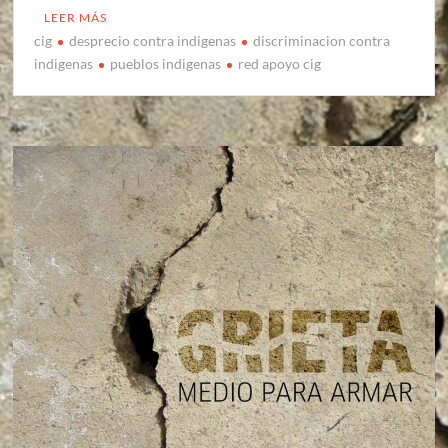
LEER MÁS
cig
desprecio contra indigenas
discriminacion contra
indigenas
pueblos indigenas
red apoyo cig