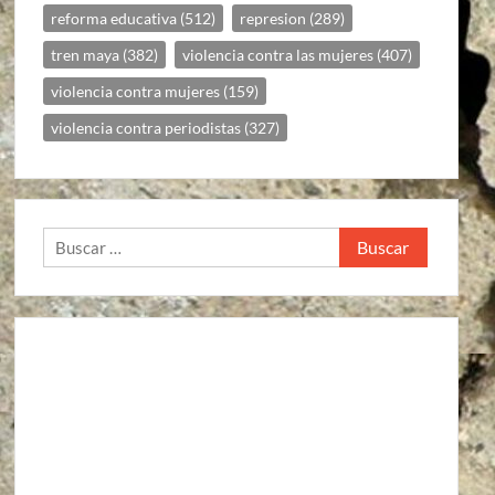
reforma educativa
(512)
represion
(289)
tren maya
(382)
violencia contra las mujeres
(407)
violencia contra mujeres
(159)
violencia contra periodistas
(327)
Buscar: