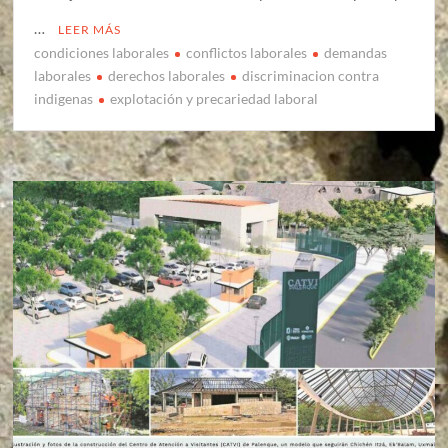
…
LEER MÁS
condiciones laborales
conflictos laborales
demandas
laborales
derechos laborales
discriminacion contra
indigenas
explotación y precariedad laboral