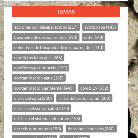
TEMAS
acciones por desaparecidos
(217)
ayotzinapa
(145)
búsqueda de desaparecidos
(593)
cnte
(148)
colectivos de búsqueda de desaparecidos
(413)
conflictos laborales
(465)
conflictos por mineria
(151)
contaminacion agua
(165)
contaminacion ambiental
(445)
covid-19
(532)
crisis del agua
(200)
crisis del sector salud
(280)
crisis en el sector salud
(378)
crisis en el sistema educativo
(158)
derechos humanos
(153)
derechos laborales
(480)