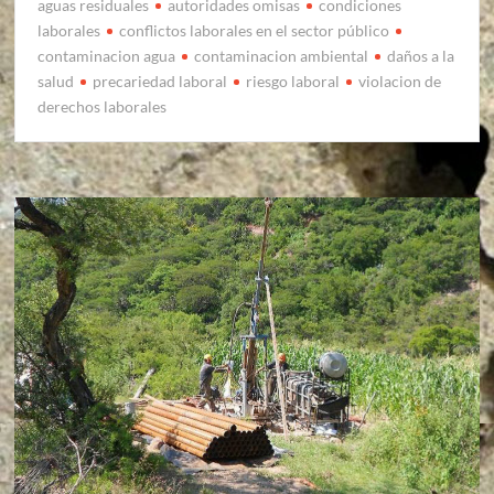
aguas residuales
autoridades omisas
condiciones
laborales
conflictos laborales en el sector público
contaminacion agua
contaminacion ambiental
daños a la
salud
precariedad laboral
riesgo laboral
violacion de
derechos laborales