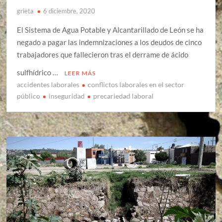
grieta
6 diciembre, 2020
El Sistema de Agua Potable y Alcantarillado de León se ha
negado a pagar las indemnizaciones a los deudos de cinco
trabajadores que fallecieron tras el derrame de ácido
sulfhídrico …
LEER MÁS
accidentes laborales
conflictos laborales en el sector
público
inseguridad
precariedad laboral