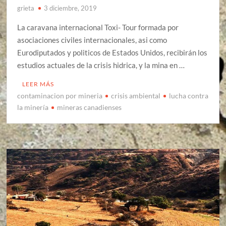
grieta
3 diciembre, 2019
La caravana internacional Toxi- Tour formada por
asociaciones civiles internacionales, asi como
Eurodiputados y politicos de Estados Unidos, recibirán los
estudios actuales de la crisis hidrica, y la mina en …
LEER MÁS
contaminacion por mineria
crisis ambiental
lucha contra
la minería
mineras canadienses