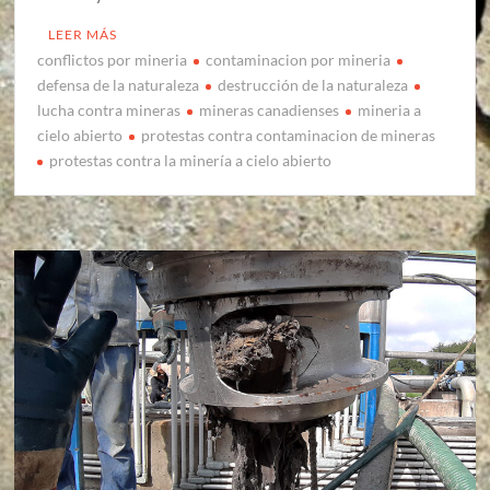
LEER MÁS
conflictos por mineria
contaminacion por mineria
defensa de la naturaleza
destrucción de la naturaleza
lucha contra mineras
mineras canadienses
mineria a
cielo abierto
protestas contra contaminacion de mineras
protestas contra la minería a cielo abierto