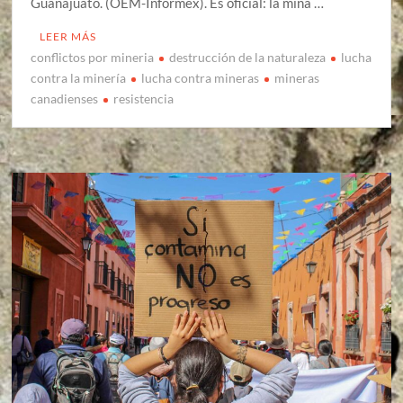
Guanajuato. (OEM-Informex). Es oficial: la mina …
LEER MÁS
conflictos por mineria
destrucción de la naturaleza
lucha
contra la minería
lucha contra mineras
mineras
canadienses
resistencia