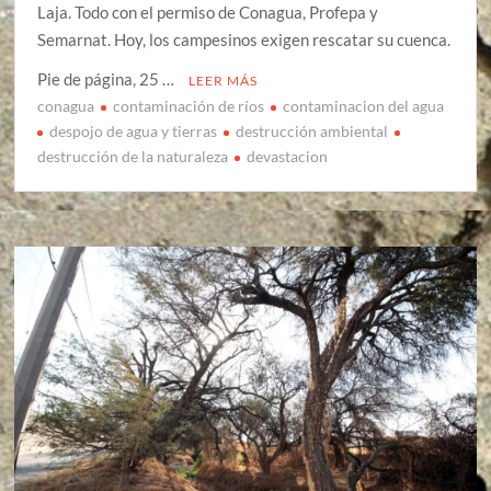
Laja. Todo con el permiso de Conagua, Profepa y
Semarnat. Hoy, los campesinos exigen rescatar su cuenca.
Pie de página, 25 …
LEER MÁS
conagua
contaminación de ríos
contaminacion del agua
despojo de agua y tierras
destrucción ambiental
destrucción de la naturaleza
devastacion