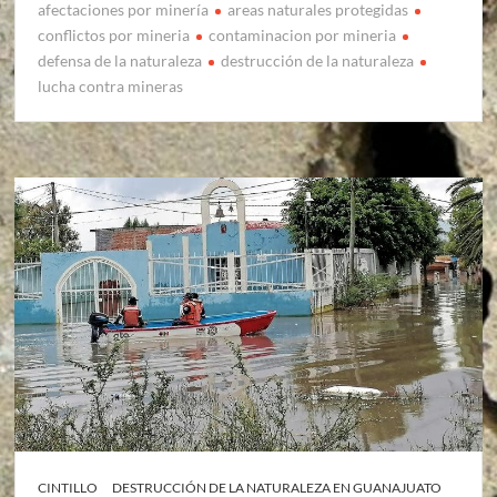
afectaciones por minería
areas naturales protegidas
conflictos por mineria
contaminacion por mineria
defensa de la naturaleza
destrucción de la naturaleza
lucha contra mineras
CINTILLO
DESTRUCCIÓN DE LA NATURALEZA EN GUANAJUATO