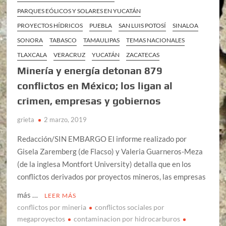
PARQUES EÓLICOS Y SOLARES EN YUCATÁN
PROYECTOS HÍDRICOS
PUEBLA
SAN LUIS POTOSÍ
SINALOA
SONORA
TABASCO
TAMAULIPAS
TEMAS NACIONALES
TLAXCALA
VERACRUZ
YUCATÁN
ZACATECAS
Minería y energía detonan 879
conflictos en México; los ligan al
crimen, empresas y gobiernos
grieta
2 marzo, 2019
Redacción/SIN EMBARGO El informe realizado por
Gisela Zaremberg (de Flacso) y Valeria Guarneros-Meza
(de la inglesa Montfort University) detalla que en los
conflictos derivados por proyectos mineros, las empresas
más …
LEER MÁS
conflictos por mineria
conflictos sociales por
megaproyectos
contaminacion por hidrocarburos