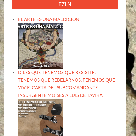
EZLN
EL ARTE ES UNA MALDICIÓN
DILES QUE TENEMOS QUE RESISTIR,
TENEMOS QUE REBELARNOS, TENEMOS QUE
VIVIR. CARTA DEL SUBCOMANDANTE
INSURGENTE MOISÉS A LUIS DE TAVIRA