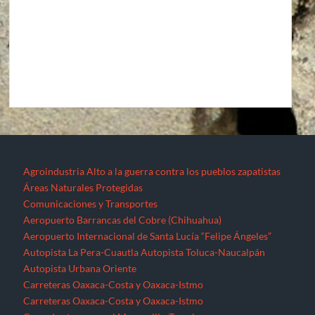
Agroindustria
Alto a la guerra contra los pueblos zapatistas
Áreas Naturales Protegidas
Comunicaciones y Transportes
Aeropuerto Barrancas del Cobre (Chihuahua)
Aeropuerto Internacional de Santa Lucía “Felipe Ángeles”
Autopista La Pera-Cuautla
Autopista Toluca-Naucalpán
Autopista Urbana Oriente
Carreteras Oaxaca-Costa y Oaxaca-Istmo
Carreteras Oaxaca-Costa y Oaxaca-Istmo