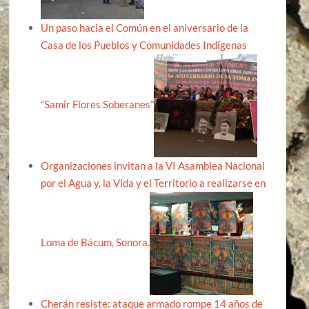
Un paso hacia el Común en el aniversario de la
Casa de los Pueblos y Comunidades Indígenas
“Samir Flores Soberanes”
Organizaciones invitan a la VI Asamblea Nacional
por el Agua y, la Vida y el Territorio a realizarse en
Loma de Bácum, Sonora.
Cherán resiste: ataque armado rompe 14 años de