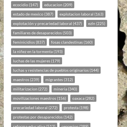
ecocidio
(147)
educacion
(209)
estado de mexico
(387)
explotacion laboral
(163)
explotación y precariedad laboral
(437)
ezln
(225)
familiares de desaparecidos
(503)
feminicidios
(837)
fosas clandestinas
(160)
la niñez en la tormenta
(193)
luchas de las mujeres
(179)
luchas y resistencias de pueblos originarios
(144)
maestros
(239)
migrantes
(312)
militarizacion
(272)
mineria
(340)
movilizaciones maestros
(156)
oaxaca
(282)
precariedad laboral
(272)
protesta
(198)
protestas por desaparecidos
(142)
reforma educativa
(512)
represion
(289)