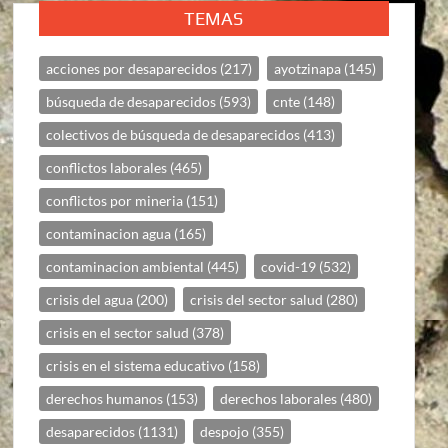
TEMAS
acciones por desaparecidos
(217)
ayotzinapa
(145)
búsqueda de desaparecidos
(593)
cnte
(148)
colectivos de búsqueda de desaparecidos
(413)
conflictos laborales
(465)
conflictos por mineria
(151)
contaminacion agua
(165)
contaminacion ambiental
(445)
covid-19
(532)
crisis del agua
(200)
crisis del sector salud
(280)
crisis en el sector salud
(378)
crisis en el sistema educativo
(158)
derechos humanos
(153)
derechos laborales
(480)
desaparecidos
(1131)
despojo
(355)