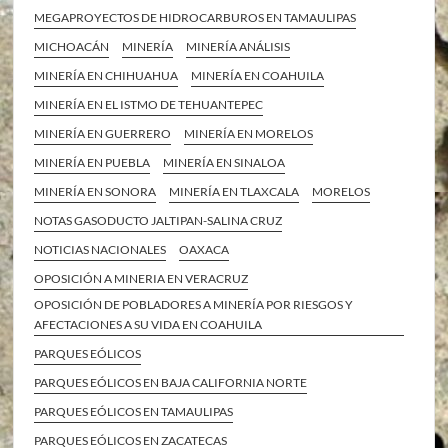
MEGAPROYECTOS DE HIDROCARBUROS EN TAMAULIPAS
MICHOACÁN
MINERÍA
MINERÍA ANÁLISIS
MINERÍA EN CHIHUAHUA
MINERÍA EN COAHUILA
MINERÍA EN EL ISTMO DE TEHUANTEPEC
MINERÍA EN GUERRERO
MINERÍA EN MORELOS
MINERÍA EN PUEBLA
MINERÍA EN SINALOA
MINERÍA EN SONORA
MINERÍA EN TLAXCALA
MORELOS
NOTAS GASODUCTO JALTIPAN-SALINA CRUZ
NOTICIAS NACIONALES
OAXACA
OPOSICIÓN A MINERIA EN VERACRUZ
OPOSICIÓN DE POBLADORES A MINERÍA POR RIESGOS Y
AFECTACIONES A SU VIDA EN COAHUILA
PARQUES EÓLICOS
PARQUES EÓLICOS EN BAJA CALIFORNIA NORTE
PARQUES EÓLICOS EN TAMAULIPAS
PARQUES EÓLICOS EN ZACATECAS