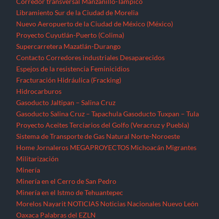
Corredor transversal Manzanillo-Tampico
Libramiento Sur de la Ciudad de Morelia
Nuevo Aeropuerto de la Ciudad de México (México)
Proyecto Cuyutlán-Puerto (Colima)
Supercarretera Mazatlán-Durango
Contacto
Corredores industriales
Desaparecidos
Espejos de la resistencia
Feminicidios
Fracturación Hidráulica (Fracking)
Hidrocarburos
Gasoducto Jaltipan – Salina Cruz
Gasoducto Salina Cruz – Tapachula
Gasoducto Tuxpan – Tula
Proyecto Aceites Terciarios del Golfo (Veracruz y Puebla)
Sistema de Transporte de Gas Natural Norte-Noroeste
Home
Jornaleros
MEGAPROYECTOS
Michoacán
Migrantes
Militarización
Minería
Minería en el Cerro de San Pedro
Minería en el Istmo de Tehuantepec
Morelos
Nayarit
NOTICIAS
Noticias Nacionales
Nuevo León
Oaxaca
Palabras del EZLN