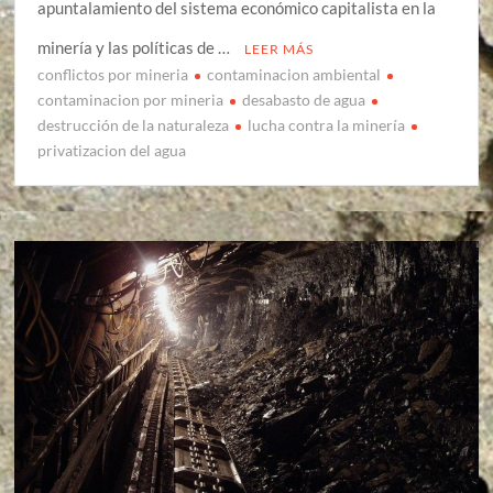
apuntalamiento del sistema económico capitalista en la
minería y las políticas de …
LEER MÁS
conflictos por mineria
contaminacion ambiental
contaminacion por mineria
desabasto de agua
destrucción de la naturaleza
lucha contra la minería
privatizacion del agua