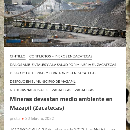
CINTILLO
CONFLICTOS MINEROS EN ZACATECAS
DAÑOS AMBIENTALES Y A LA SALUD POR MINERÍA EN ZACATECAS
DESPOJO DE TIERRAS Y TERRITORIOS EN ZACATECAS
DESPOJO EN EL MUNICIPIO DE MAZAPIL
NOTICIAS NACIONALES
ZACATECAS
ZACATECAS
Mineras devastan medio ambiente en
Mazapil (Zacatecas)
grieta
23 febrero, 2022
JACOBO CRUZ, 23 de febrero de 2022. Las Noticias ya