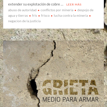
extender su explotación de cobre …
LEER MÁS
abuso de autoridad
conflictos por mineria
despojo de
agua y tierras
fris
frisco
lucha contra la minería
negacion de la justicia