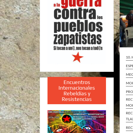
10.
ESP
ME
Encuentros
MO
Internacionales
PRO
Rebeldías y
Resistencias
REC
MO
REC
TLA
REC