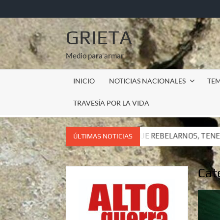
Saltar
al
contenido
GRIETA
Medio para armar
INICIO
NOTICIAS NACIONALES
TE
TRAVESÍA POR LA VIDA
TENEMOS QUE REBELARNOS, TENEMOS QUE VIVIR. CARTA DEL 
ÚLTIMAS NOTICIAS
TENEMOS QUE REBELARNOS, TENEMOS QUE VIVIR. CARTA DEL 
Cat