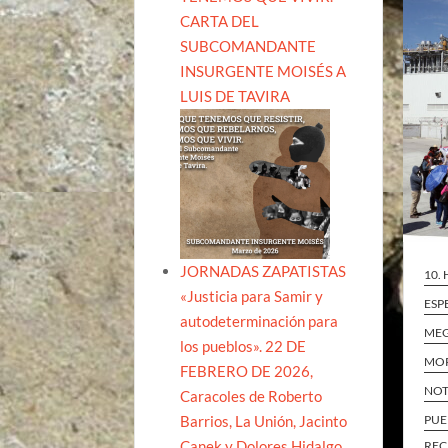
CARTA DEL
SUBCOMANDANTE
INSURGENTE MOISÉS A
LUIS DE TAVIRA
JORNADAS ZAPATISTAS
10.
«Justicia para Samir y
ESP
autodeterminación para
ME
los pueblos». 22 DE
MO
FEBRERO DE 2026,
NOT
Caracoles de Roberto
Barrios, La Unión, Jacinto
PUE
Canek y Dolores Hidalgo
REC