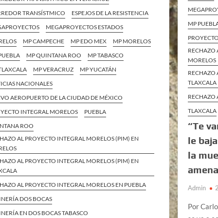
MEGAPROY
REDOR TRANSÍSTMICO
ESPEJOS DE LA RESISTENCIA
MP PUEBL
GAPROYECTOS
MEGAPROYECTOS ESTADOS
PROYECTO
RELOS
MP CAMPECHE
MP EDO MEX
MP MORELOS
RECHAZO 
PUEBLA
MP QUINTANA ROO
MP TABASCO
MORELOS
TLAXCALA
MP VERACRUZ
MP YUCATÁN
RECHAZO 
TLAXCALA
ICIAS NACIONALES
RECHAZO 
VO AEROPUERTO DE LA CIUDAD DE MÉXICO
TLAXCALA
YECTO INTEGRAL MORELOS
PUEBLA
“Te va
NTANA ROO
HAZO AL PROYECTO INTEGRAL MORELOS (PIM) EN
le baj
RELOS
la mue
HAZO AL PROYECTO INTEGRAL MORELOS (PIM) EN
amena
XCALA
HAZO AL PROYECTO INTEGRAL MORELOS EN PUEBLA
Admin
INERÍA DOS BOCAS
Por Carlo
INERÍA EN DOS BOCAS TABASCO