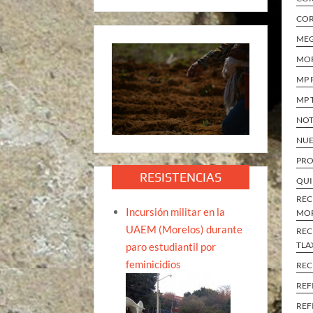
COR
ME
MO
MP 
MP 
NOT
NUE
PRO
RESISTENCIAS
QUI
REC
Incursión militar en la
MO
UAEM (Morelos) durante
REC
TLA
paro estudiantil por
feminicidios
REC
REF
REF