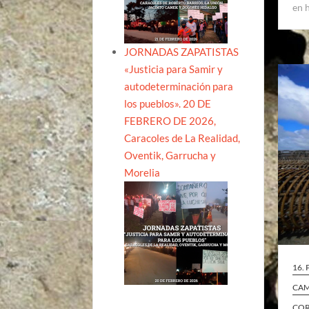
en 
JORNADAS ZAPATISTAS
«Justicia para Samir y
autodeterminación para
los pueblos». 20 DE
FEBRERO DE 2026,
Caracoles de La Realidad,
Oventik, Garrucha y
Morelia
16.
CA
COR