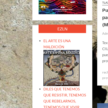
TLA
Pu
pa
(M
EZLN
Adm
EL ARTE ES UNA
Tex
MALDICIÓN
CIU
pue
pro
rec
pro
DILES QUE TENEMOS
QUE RESISTIR, TENEMOS
QUE REBELARNOS,
TENEMOS QUE VIVIR.