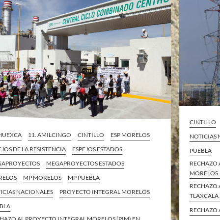
CINTILLO
 HUEXCA
11. AMILCINGO
CINTILLO
ESP MORELOS
NOTICIAS
EJOS DE LA RESISTENCIA
ESPEJOS ESTADOS
PUEBLA
RECHAZO 
GAPROYECTOS
MEGAPROYECTOS ESTADOS
MORELOS
RELOS
MP MORELOS
MP PUEBLA
RECHAZO 
ICIAS NACIONALES
PROYECTO INTEGRAL MORELOS
TLAXCALA
BLA
RECHAZO 
HAZO AL PROYECTO INTEGRAL MORELOS (PIM) EN