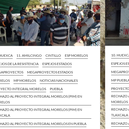
10. HUEXC
 HUEXCA
11. AMILCINGO
CINTILLO
ESP MORELOS
ESPEJOS E
EJOS DE LA RESISTENCIA
ESPEJOS ESTADOS
MEGAPROY
GAPROYECTOS
MEGAPROYECTOS ESTADOS
MP PUEBL
RELOS
MP MORELOS
NOTICIAS NACIONALES
PROYECTO
YECTO INTEGRAL MORELOS
PUEBLA
RECHAZO 
HAZO AL PROYECTO INTEGRAL MORELOS (PIM) EN
MORELOS
RELOS
RECHAZO 
HAZO AL PROYECTO INTEGRAL MORELOS (PIM) EN
TLAXCALA
XCALA
RECHAZO 
HAZO AL PROYECTO INTEGRAL MORELOS EN PUEBLA