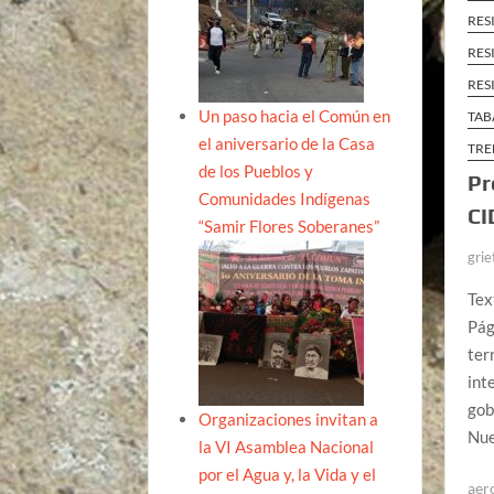
RES
RES
RES
Un paso hacia el Común en
TAB
el aniversario de la Casa
TRE
de los Pueblos y
Pr
Comunidades Indígenas
CI
“Samir Flores Soberanes”
grie
Tex
Pág
ter
int
gob
Organizaciones invitan a
Nu
la VI Asamblea Nacional
por el Agua y, la Vida y el
aer