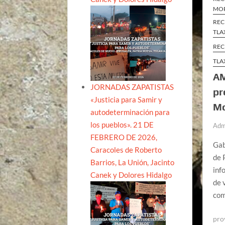
MO
REC
TLA
REC
TLA
AM
JORNADAS ZAPATISTAS
pr
«Justicia para Samir y
Mo
autodeterminación para
los pueblos». 21 DE
Adm
FEBRERO DE 2026,
Gab
Caracoles de Roberto
de 
Barrios, La Unión, Jacinto
inf
Canek y Dolores Hidalgo
de 
com
pro