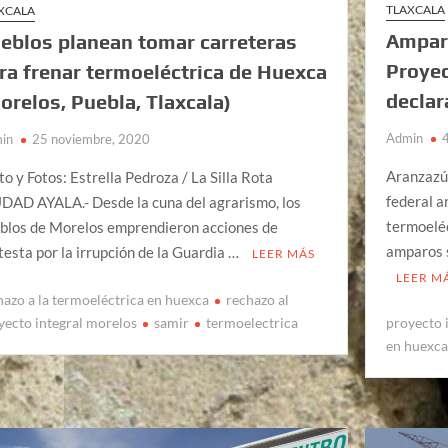
TLAXCALA
XCALA
Ampar
eblos planean tomar carreteras
Proyec
ra frenar termoeléctrica de Huexca
decla
orelos, Puebla, Tlaxcala)
Admin
in
25 noviembre, 2020
Aranzazú
to y Fotos: Estrella Pedroza / La Silla Rota
federal a
DAD AYALA.- Desde la cuna del agrarismo, los
termoeléc
blos de Morelos emprendieron acciones de
amparos 
testa por la irrupción de la Guardia …
LEER MÁS
LEER M
hazo a la termoeléctrica en huexca
rechazo al
yecto integral morelos
samir
termoelectrica
proyecto 
en huexc