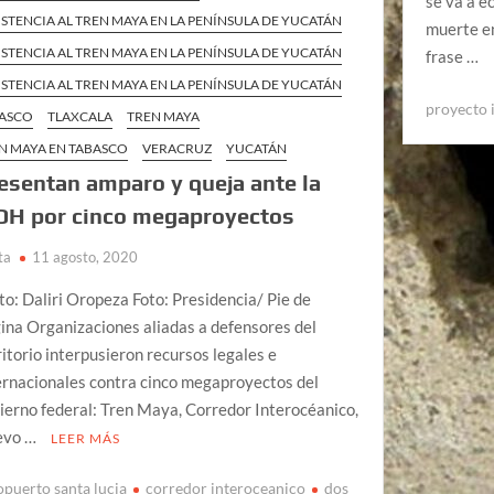
se va a e
ISTENCIA AL TREN MAYA EN LA PENÍNSULA DE YUCATÁN
muerte en
ISTENCIA AL TREN MAYA EN LA PENÍNSULA DE YUCATÁN
frase …
ISTENCIA AL TREN MAYA EN LA PENÍNSULA DE YUCATÁN
proyecto 
ASCO
TLAXCALA
TREN MAYA
N MAYA EN TABASCO
VERACRUZ
YUCATÁN
esentan amparo y queja ante la
DH por cinco megaproyectos
ta
11 agosto, 2020
to: Daliri Oropeza Foto: Presidencia/ Pie de
ina Organizaciones aliadas a defensores del
ritorio interpusieron recursos legales e
ernacionales contra cinco megaproyectos del
ierno federal: Tren Maya, Corredor Interocéanico,
evo …
LEER MÁS
opuerto santa lucia
corredor interoceanico
dos