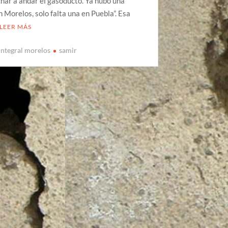
char a andar el gasoducto. Ya hubo una
 Morelos, solo falta una en Puebla”. Esa
LEER MÁS
integral morelos
samir