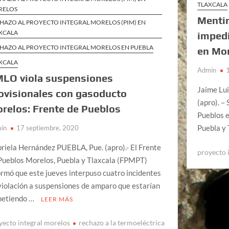
TLAXCALA
RELOS
Mentir
HAZO AL PROYECTO INTEGRAL MORELOS (PIM) EN
XCALA
impedi
HAZO AL PROYECTO INTEGRAL MORELOS EN PUEBLA
en Mor
XCALA
Admin
LO viola suspensiones
Jaime Lu
ovisionales con gasoducto
(apro). –
relos: Frente de Pueblos
Pueblos e
Puebla y 
in
17 septiembre, 2020
riela Hernández PUEBLA, Pue. (apro).- El Frente
proyecto 
Pueblos Morelos, Puebla y Tlaxcala (FPMPT)
ormó que este jueves interpuso cuatro incidentes
violación a suspensiones de amparo que estarían
etiendo …
LEER MÁS
yecto integral morelos
rechazo a la termoeléctrica