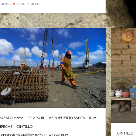
huexca
samir flores
 PUEBLO MAYA
25. XPUJIL
AEROPUERTO SANTA LUCÍA
MPECHE
CINTILLO
CINTILLO
REDEOR TRANSÍSTMICO EN VERACRUZ