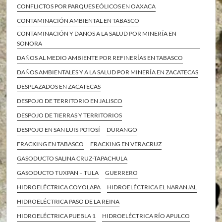
CONFLICTOS POR PARQUES EÓLICOS EN OAXACA
CONTAMINACIÓN AMBIENTAL EN TABASCO
CONTAMINACIÓN Y DAÑOS A LA SALUD POR MINERÍA EN
SONORA
DAÑOS AL MEDIO AMBIENTE POR REFINERÍAS EN TABASCO
DAÑOS AMBIENTALES Y A LA SALUD POR MINERÍA EN ZACATECAS
DESPLAZADOS EN ZACATECAS
DESPOJO DE TERRITORIO EN JALISCO
DESPOJO DE TIERRAS Y TERRITORIOS
DESPOJO EN SAN LUIS POTOSÍ
DURANGO
FRACKING EN TABASCO
FRACKING EN VERACRUZ
GASODUCTO SALINA CRUZ-TAPACHULA
GASODUCTO TUXPAN – TULA
GUERRERO
HIDROELÉCTRICA COYOLAPA
HIDROELÉCTRICA EL NARANJAL
HIDROELÉCTRICA PASO DE LA REINA
HIDROELÉCTRICA PUEBLA 1
HIDROELÉCTRICA RÍO APULCO