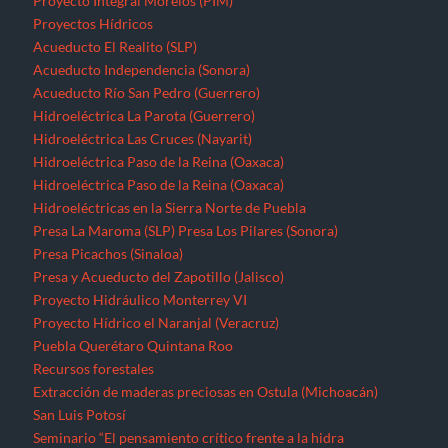
Proyecto Integral Morelos (PIM)
Proyectos Hídricos
Acueducto El Realito (SLP)
Acueducto Independencia (Sonora)
Acueducto Río San Pedro (Guerrero)
Hidroeléctrica La Parota (Guerrero)
Hidroeléctrica Las Cruces (Nayarit)
Hidroeléctrica Paso de la Reina (Oaxaca)
Hidroeléctrica Paso de la Reina (Oaxaca)
Hidroeléctricas en la Sierra Norte de Puebla
Presa La Maroma (SLP)
Presa Los Pilares (Sonora)
Presa Picachos (Sinaloa)
Presa y Acueducto del Zapotillo (Jalisco)
Proyecto Hidráulico Monterrey VI
Proyecto Hídrico el Naranjal (Veracruz)
Puebla
Querétaro
Quintana Roo
Recursos forestales
Extracción de maderas preciosas en Ostula (Michoacán)
San Luis Potosí
Seminario “El pensamiento crítico frente a la hidra