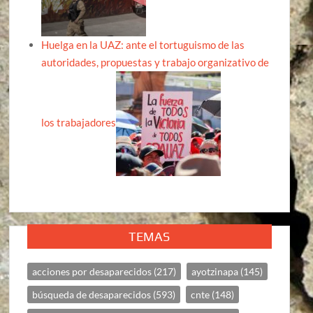
Huelga en la UAZ: ante el tortuguismo de las
autoridades, propuestas y trabajo organizativo de
los trabajadores
TEMAS
acciones por desaparecidos
(217)
ayotzinapa
(145)
búsqueda de desaparecidos
(593)
cnte
(148)