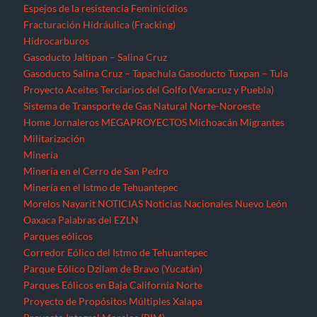
Espejos de la resistencia
Feminicidios
Fracturación Hidráulica (Fracking)
Hidrocarburos
Gasoducto Jaltipan – Salina Cruz
Gasoducto Salina Cruz – Tapachula
Gasoducto Tuxpan – Tula
Proyecto Aceites Terciarios del Golfo (Veracruz y Puebla)
Sistema de Transporte de Gas Natural Norte-Noroeste
Home
Jornaleros
MEGAPROYECTOS
Michoacán
Migrantes
Militarización
Minería
Minería en el Cerro de San Pedro
Minería en el Istmo de Tehuantepec
Morelos
Nayarit
NOTICIAS
Noticias Nacionales
Nuevo León
Oaxaca
Palabras del EZLN
Parques eólicos
Corredor Eólico del Istmo de Tehuantepec
Parque Eólico Dzilam de Bravo (Yucatán)
Parques Eólicos en Baja California Norte
Proyecto de Propósitos Múltiples Xalapa