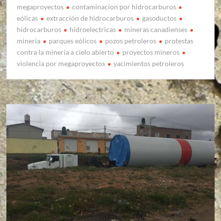
megaproyectos
contaminacion por hidrocarburos
eólicas
extracción de hidrocarburos
gasoductos
hidrocarburos
hidroelectricas
mineras canadienses
mineria
parques eólicos
pozos petroleros
protestas
contra la minería a cielo abierto
proyectos mineros
violencia por megaproyectos
yacimientos petroleros