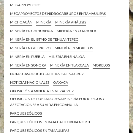
MEGAPROYECTOS
MEGAPROYECTOS DE HIDROCARBUROS EN TAMAULIPAS
MICHOACÁN
MINERÍA
MINERÍA ANÁLISIS
MINERÍA EN CHIHUAHUA
MINERÍA EN COAHUILA
MINERÍA EN EL ISTMO DE TEHUANTEPEC
MINERÍA EN GUERRERO
MINERÍA EN MORELOS
MINERÍA EN PUEBLA
MINERÍA EN SINALOA
MINERÍA EN SONORA
MINERÍA EN TLAXCALA
MORELOS
NOTAS GASODUCTO JALTIPAN-SALINA CRUZ
NOTICIAS NACIONALES
OAXACA
OPOSICIÓN A MINERIA EN VERACRUZ
OPOSICIÓN DE POBLADORES A MINERÍA POR RIESGOS Y
AFECTACIONES A SU VIDA EN COAHUILA
PARQUES EÓLICOS
PARQUES EÓLICOS EN BAJA CALIFORNIA NORTE
PARQUES EÓLICOS EN TAMAULIPAS