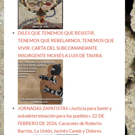
DILES QUE TENEMOS QUE RESISTIR,
TENEMOS QUE REBELARNOS, TENEMOS QUE
VIVIR. CARTA DEL SUBCOMANDANTE
INSURGENTE MOISÉS A LUIS DE TAVIRA
JORNADAS ZAPATISTAS «Justicia para Samir y
autodeterminación para los pueblos». 22 DE
FEBRERO DE 2026, Caracoles de Roberto
Barrios, La Unión, Jacinto Canek y Dolores