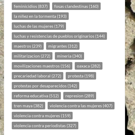
feminicidios
(837)
fosas clandestinas
(160)
la niñez en la tormenta
(193)
luchas de las mujeres
(179)
luchas y resistencias de pueblos originarios
(144)
maestros
(239)
migrantes
(312)
militarizacion
(272)
mineria
(340)
movilizaciones maestros
(156)
oaxaca
(282)
precariedad laboral
(272)
protesta
(198)
protestas por desaparecidos
(142)
reforma educativa
(512)
represion
(289)
tren maya
(382)
violencia contra las mujeres
(407)
violencia contra mujeres
(159)
violencia contra periodistas
(327)