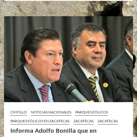
CINTILLO
NOTICIAS NACIONALES
PARQUES EÓLICOS
PARQUES EÓLICOS EN ZACATECAS
ZACATECAS
ZACATECAS
Informa Adolfo Bonilla que en