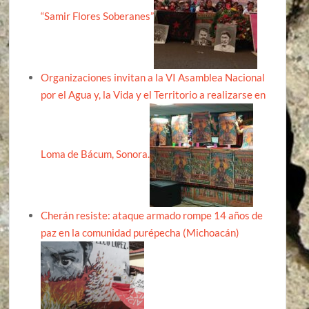
“Samir Flores Soberanes”
Organizaciones invitan a la VI Asamblea Nacional
por el Agua y, la Vida y el Territorio a realizarse en
Loma de Bácum, Sonora.
Cherán resiste: ataque armado rompe 14 años de
paz en la comunidad purépecha (Michoacán)