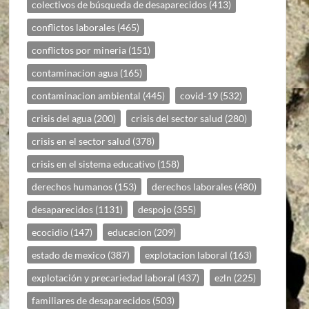
colectivos de búsqueda de desaparecidos
(413)
conflictos laborales
(465)
conflictos por mineria
(151)
contaminacion agua
(165)
contaminacion ambiental
(445)
covid-19
(532)
crisis del agua
(200)
crisis del sector salud
(280)
crisis en el sector salud
(378)
crisis en el sistema educativo
(158)
derechos humanos
(153)
derechos laborales
(480)
desaparecidos
(1131)
despojo
(355)
ecocidio
(147)
educacion
(209)
estado de mexico
(387)
explotacion laboral
(163)
explotación y precariedad laboral
(437)
ezln
(225)
familiares de desaparecidos
(503)