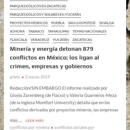
PARQUES EÓLICOS EN ZACATECAS
PARQUES EÓLICOS Y SOLARES EN YUCATÁN
PROYECTOS HÍDRICOS
PUEBLA
SAN LUIS POTOSÍ
SINALOA
SONORA
TABASCO
TAMAULIPAS
TEMAS NACIONALES
TLAXCALA
VERACRUZ
YUCATÁN
ZACATECAS
Minería y energía detonan 879
conflictos en México; los ligan al
crimen, empresas y gobiernos
grieta
2 marzo, 2019
Redacción/SIN EMBARGO El informe realizado por
Gisela Zaremberg (de Flacso) y Valeria Guarneros-Meza
(de la inglesa Montfort University) detalla que en los
conflictos derivados por proyectos mineros, las empresas
más …
LEER MÁS
conflictos por mineria
conflictos sociales por