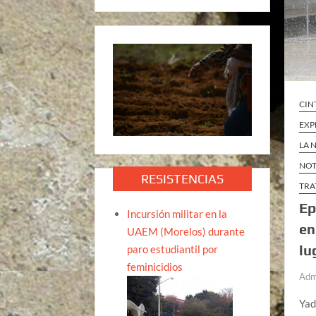
CIN
EXP
LA 
NOT
RESISTENCIAS
TRA
Ep
Incursión militar en la
en
UAEM (Morelos) durante
lu
paro estudiantil por
feminicidios
Adm
Yad