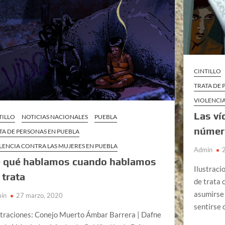
CINTILLO
TRATA DE 
VIOLENCIA
Las ví
TILLO
NOTICIAS NACIONALES
PUEBLA
númer
TA DE PERSONAS EN PUEBLA
LENCIA CONTRA LAS MUJERES EN PUEBLA
Admin
 qué hablamos cuando hablamos
Ilustraci
 trata
de trata 
asumirse 
in
27 marzo, 2020
sentirse 
straciones: Conejo Muerto Ámbar Barrera | Dafne