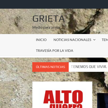
Saltar
al
contenido
GRIETA
Medio para armar
INICIO
NOTICIAS NACIONALES
TE
TRAVESÍA POR LA VIDA
ELARNOS, TENEMOS QUE VIVIR. CARTA DEL SUBCOMANDANTE I
ÚLTIMAS NOTICIAS
ELARNOS, TENEMOS QUE VIVIR. CARTA DEL SUBCOMANDANTE I
Cat