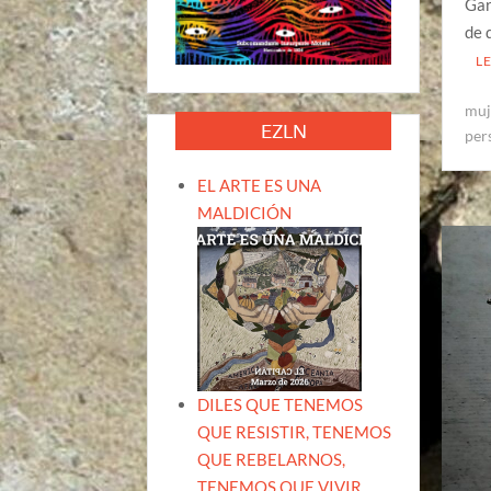
Gar
de 
L
muj
EZLN
per
EL ARTE ES UNA
MALDICIÓN
DILES QUE TENEMOS
QUE RESISTIR, TENEMOS
QUE REBELARNOS,
TENEMOS QUE VIVIR.