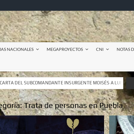
MAS NACIONALES
MEGAPROYECTOS
CNI
NOTAS D
NSURGENTE MOISÉS A LUIS DE TAVIRA
Incursión milita
NSURGENTE MOISÉS A LUIS DE TAVIRA
Incursión milita
egoría:
Trata de personas en Puebla