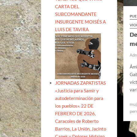
CARTA DEL
SUBCOMANDANTE
PUE
INSURGENTE MOISÉS A
VIO
LUIS DE TAVIRA
De
mé
Adm
Ámb
Gab
víc
JORNADAS ZAPATISTAS
var
«Justicia para Samir y
autodeterminación para
muj
los pueblos». 22 DE
per
FEBRERO DE 2026,
Caracoles de Roberto
Barrios, La Unión, Jacinto
Canek y Dolores Hidalgo