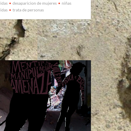
idas
desaparicion de mujeres
niñas
idas
trata de personas