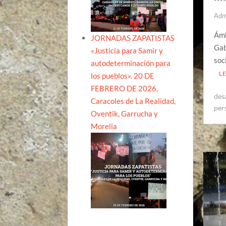
Adm
Ámb
JORNADAS ZAPATISTAS
Gab
«Justicia para Samir y
soc
autodeterminación para
L
los pueblos». 20 DE
FEBRERO DE 2026,
des
Caracoles de La Realidad,
per
Oventik, Garrucha y
Morelia