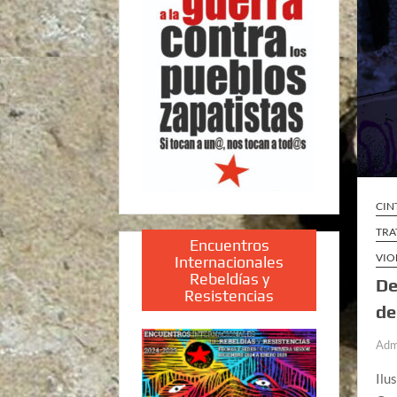
CIN
TRA
Encuentros
VIO
Internacionales
Rebeldías y
De
Resistencias
de
Adm
Ilu