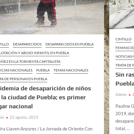
CINTILLO
TILLO
DESAPARECIDOS
DESAPARECIDOS EN PUEBLA
FEMINICI
LOTACIÓN Y ABUSO INFANTIL EN PUEBLA
NOTICIAS
NIÑEZ EN LA TORMENTA CAPITALISTA
TRATA DE 
ICIAS NACIONALES
PUEBLA
TEMAS NACIONALES
Sin ra
TA DE PERSONAS EN PUEBLA
Puebla
idemia de desaparición de niños
Admin
 la ciudad de Puebla; es primer
gar nacional
Paulina 
2019, do
in
22 agosto, 2019
desaparec
total, …
ira Llaven Anzures / La Jornada de Oriente Con