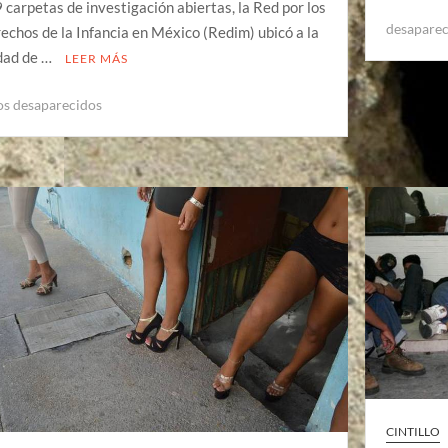
 carpetas de investigación abiertas, la Red por los
desapare
echos de la Infancia en México (Redim) ubicó a la
dad de …
LEER MÁS
os desaparecidos
CINTILLO