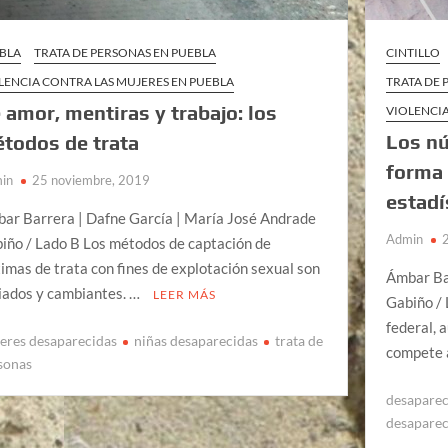
BLA
TRATA DE PERSONAS EN PUEBLA
CINTILLO
LENCIA CONTRA LAS MUJERES EN PUEBLA
TRATA DE 
 amor, mentiras y trabajo: los
VIOLENCIA
Los nú
todos de trata
forma
in
25 noviembre, 2019
estad
ar Barrera | Dafne García | María José Andrade
Admin
iño / Lado B Los métodos de captación de
timas de trata con fines de explotación sexual son
Ámbar Ba
iados y cambiantes. …
LEER MÁS
Gabiño / 
federal, 
eres desaparecidas
niñas desaparecidas
trata de
compete 
sonas
desaparec
desaparec