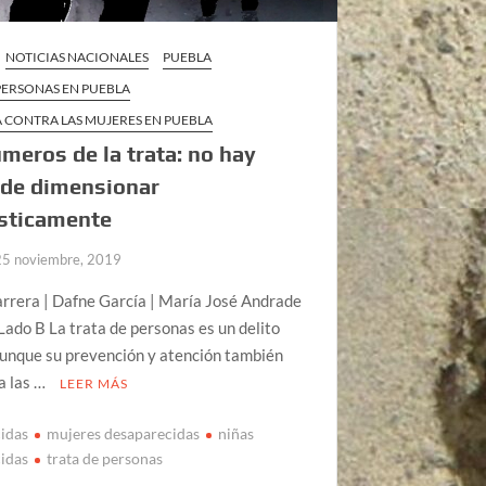
NOTICIAS NACIONALES
PUEBLA
PERSONAS EN PUEBLA
 CONTRA LAS MUJERES EN PUEBLA
meros de la trata: no hay
 de dimensionar
ísticamente
25 noviembre, 2019
rrera | Dafne García | María José Andrade
Lado B La trata de personas es un delito
aunque su prevención y atención también
a las …
LEER MÁS
idas
mujeres desaparecidas
niñas
idas
trata de personas