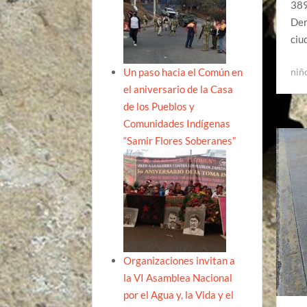
389
Der
ciu
Un paso hacia el Común en
niñ
el aniversario de la Casa
de los Pueblos y
Comunidades Indígenas
“Samir Flores Soberanes”
Organizaciones invitan a
la VI Asamblea Nacional
por el Agua y, la Vida y el