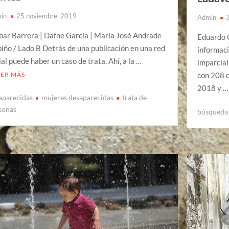
in
25 noviembre, 2019
Admin
ar Barrera | Dafne García | María José Andrade
Eduardo 
iño / Lado B Detrás de una publicación en una red
informaci
ial puede haber un caso de trata. Ahí, a la …
imparcial
con 208 c
EER MÁS
2018 y 
aparecidas
mujeres desaparecidas
trata de
sonas
búsqueda 