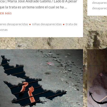
cía | María José Andrade Gabiño / Lado B A pesar
desaparec
que la trata es un tema sobre el cual se ha …
desaparec
EER MÁS
eres desaparecidas
niñas desaparecidas
trata de
sonas