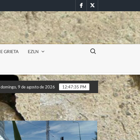
Facebook
Twitter
Buscar:
E GRIETA
EZLN
r en la UAEM (Morelos) durante paro estudiantil por feminicidios
domingo, 9 de agosto de 2026
12:47:37 PM
r en la UAEM (Morelos) durante paro estudiantil por feminicidios