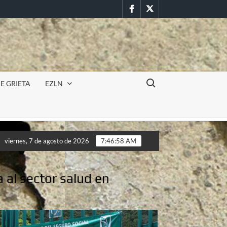
Facebook
Twitter
Buscar:
E GRIETA
EZLN
Incursión militar en la UAEM (Morelos) durante paro estudian
viernes, 7 de agosto de 2026
7:47:00 AM
Incursión militar en la UAEM (Morelos) durante paro estudian
 al sector salud en