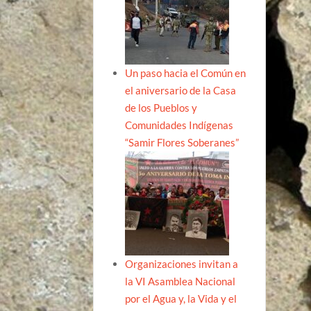
Un paso hacia el Común en
el aniversario de la Casa
de los Pueblos y
Comunidades Indígenas
“Samir Flores Soberanes”
Organizaciones invitan a
la VI Asamblea Nacional
por el Agua y, la Vida y el