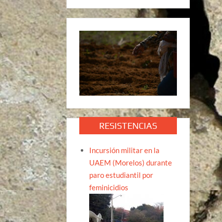
RESISTENCIAS
Incursión militar en la
UAEM (Morelos) durante
paro estudiantil por
feminicidios