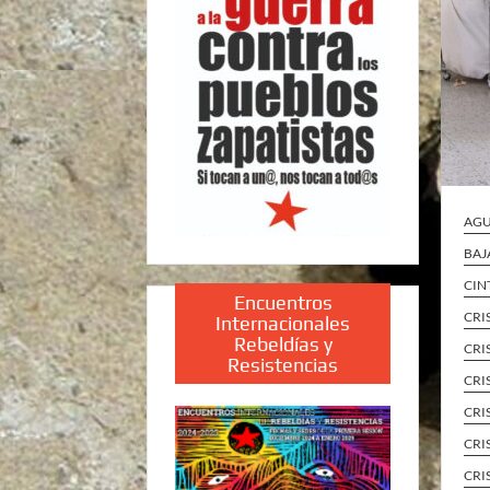
AGU
BAJ
CIN
Encuentros
CRI
Internacionales
Rebeldías y
CRI
Resistencias
CRI
CRI
CRI
CRI