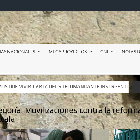
MAS NACIONALES
MEGAPROYECTOS
CNI
NOTAS D
L SUBCOMANDANTE INSURGENTE MOISÉS A LUIS DE TAVIRA
L SUBCOMANDANTE INSURGENTE MOISÉS A LUIS DE TAVIRA
egoría:
Movilizaciones contra la reforma
xcala