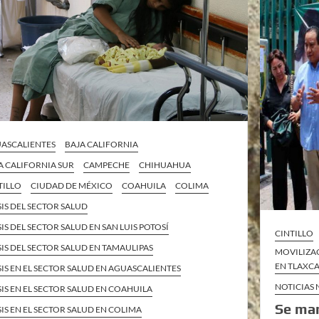
ASCALIENTES
BAJA CALIFORNIA
A CALIFORNIA SUR
CAMPECHE
CHIHUAHUA
TILLO
CIUDAD DE MÉXICO
COAHUILA
COLIMA
SIS DEL SECTOR SALUD
SIS DEL SECTOR SALUD EN SAN LUIS POTOSÍ
CINTILLO
SIS DEL SECTOR SALUD EN TAMAULIPAS
MOVILIZA
EN TLAXC
SIS EN EL SECTOR SALUD EN AGUASCALIENTES
NOTICIAS
SIS EN EL SECTOR SALUD EN COAHUILA
Se man
SIS EN EL SECTOR SALUD EN COLIMA