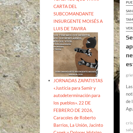
PUE
CARTA DEL
SAN
SUBCOMANDANTE
TAM
INSURGENTE MOISÉS A
LUIS DE TAVIRA
VER
Se
ap
ne
es
grie
JORNADAS ZAPATISTAS
Las
«Justicia para Samir y
not
autodeterminación para
de 
los pueblos». 22 DE
Agu
FEBRERO DE 2026,
Caracoles de Roberto
cris
Barrios, La Unión, Jacinto
sal
Canek y Dolores Hidalgo