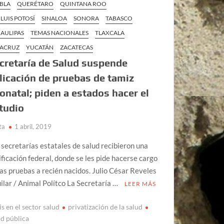
BLA
QUERÉTARO
QUINTANA ROO
 LUIS POTOSÍ
SINALOA
SONORA
TABASCO
AULIPAS
TEMAS NACIONALES
TLAXCALA
ACRUZ
YUCATÁN
ZACATECAS
cretaría de Salud suspende
licación de pruebas de tamiz
onatal; piden a estados hacer el
tudio
ta
1 abril, 2019
 secretarías estatales de salud recibieron una
ificación federal, donde se les pide hacerse cargo
las pruebas a recién nacidos. Julio César Reveles
ilar / Animal Polítco La Secretaría …
LEER MÁS
is en el sector salud
privatización de la salud
ud pública