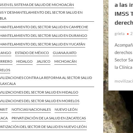
a las 
SIS EN EL SISTEMA DE SALUD DE MICHOACÁN
IMSS T
SIS Y DESMANTELAMIENTO DEL SECTOR SALUD EN
BLA
derech
MANTELAMIENTO DEL SECTOR SALUD EN CAMPECHE
grieta
2
MANTELAMIENTO DEL SECTOR SALUD EN DURANGO
MANTELAMIENTO DEL SECTOR SALUD EN YUCATÁN
Acompañad
derechos 
RANGO
ESTADO DE MÉXICO
GUANAJUATO
Sector Sa
ERRERO
HIDALGO
JALISCO
MICHOACÁN
la Clínic
RELOS
ILIZACIONES CONTRA LA REFORMA AL SECTOR SALUD
movilizac
TLAXCALA
ILIZACIONES DEL SECTOR SALUD EN HIDALGO
ILIZACIONES DEL SECTOR SALUD EN MORELOS
ARIT
NOTICIAS NACIONALES
NUEVO LEÓN
XACA
PRIVATIZACIÓN DE LA SALUD EN ZACATECAS
VATIZACIÓN DEL SECTOR DE SALUD EN NUEVO LEÓN