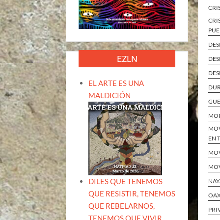
CRI
CRI
PUE
DES
EZLN
DES
DES
EL ARTE ES UNA
DU
MALDICIÓN
GU
MO
MOV
EN 
MOV
MOV
DILES QUE TENEMOS
NAY
QUE RESISTIR, TENEMOS
OA
QUE REBELARNOS,
PRI
TENEMOS QUE VIVIR.