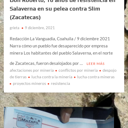
Salaverna en su pelea contra Slim
(Zacatecas)
grieta
9 diciembre, 2021
Redacción La Vanguadia, Coahuila / 9 diciembre 2021
Narra cómo un pueblo fue desaparecido por empresa
minera Los habitantes del pueblo Salaverna, en el norte
de Zacatecas, fueron desalojados por …
LEER MÁS
afectaciones por minería
conflictos por mineria
despojo
de tierras
lucha contra la minería
lucha contra mineras
proyectos mineros
resistencia