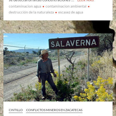
LEER MÁS
contaminacion agua
contaminacion ambiental
destrucción de la naturaleza
escasez de agua
CINTILLO
CONFLICTOS MINEROS EN ZACATECAS