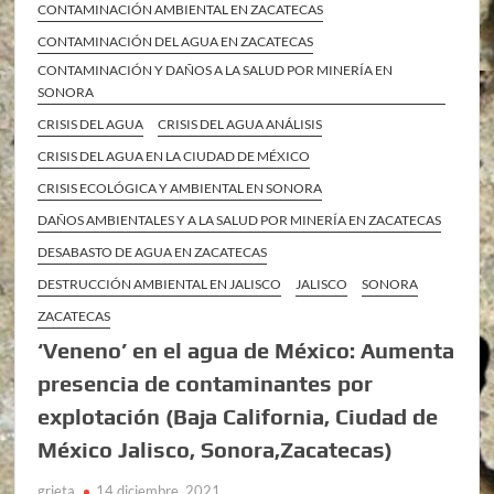
CONTAMINACIÓN AMBIENTAL EN ZACATECAS
CONTAMINACIÓN DEL AGUA EN ZACATECAS
CONTAMINACIÓN Y DAÑOS A LA SALUD POR MINERÍA EN
SONORA
CRISIS DEL AGUA
CRISIS DEL AGUA ANÁLISIS
CRISIS DEL AGUA EN LA CIUDAD DE MÉXICO
CRISIS ECOLÓGICA Y AMBIENTAL EN SONORA
DAÑOS AMBIENTALES Y A LA SALUD POR MINERÍA EN ZACATECAS
DESABASTO DE AGUA EN ZACATECAS
DESTRUCCIÓN AMBIENTAL EN JALISCO
JALISCO
SONORA
ZACATECAS
‘Veneno’ en el agua de México: Aumenta
presencia de contaminantes por
explotación (Baja California, Ciudad de
México Jalisco, Sonora,Zacatecas)
grieta
14 diciembre, 2021