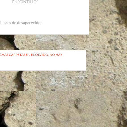
En "CINTILLO"
iliares de desaparecidos
UCHAS CARPETAS EN EL OLVIDO, NO HAY