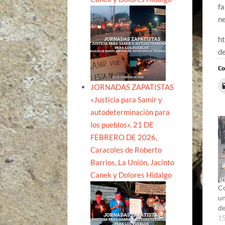
fa
n
h
d
Co
JORNADAS ZAPATISTAS
«Justicia para Samir y
autodeterminación para
los pueblos». 21 DE
FEBRERO DE 2026,
Caracoles de Roberto
Barrios, La Unión, Jacinto
Canek y Dolores Hidalgo
Co
un
de
15