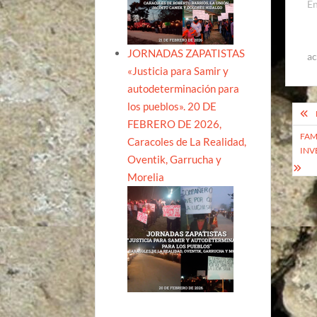
E
JORNADAS ZAPATISTAS
ac
«Justicia para Samir y
autodeterminación para
los pueblos». 20 DE
Na
FEBRERO DE 2026,
de
FAM
Caracoles de La Realidad,
INV
ent
Oventik, Garrucha y
Morelia