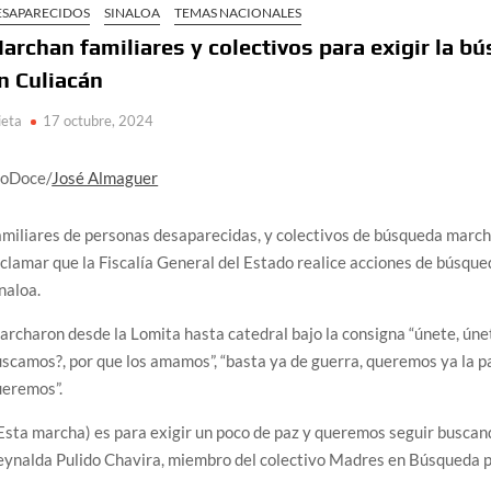
ESAPARECIDOS
SINALOA
TEMAS NACIONALES
archan familiares y colectivos para exigir la 
n Culiacán
ieta
17 octubre, 2024
ioDoce/
José Almaguer
miliares de personas desaparecidas, y colectivos de búsqueda marcha
clamar que la Fiscalía General del Estado realice acciones de búsqued
naloa.
rcharon desde la Lomita hasta catedral bajo la consigna “únete, únete
scamos?, por que los amamos”, “basta ya de guerra, queremos ya la paz”
ueremos”.
Esta marcha) es para exigir un poco de paz y queremos seguir buscand
ynalda Pulido Chavira, miembro del colectivo Madres en Búsqueda p