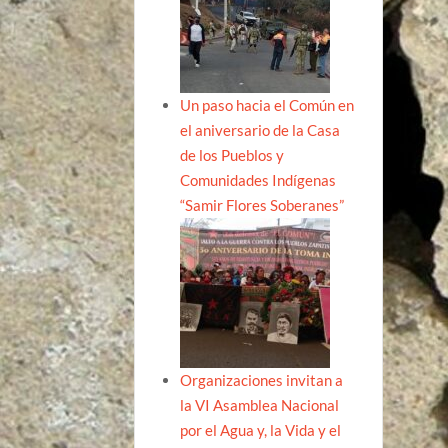
Un paso hacia el Común en
el aniversario de la Casa
de los Pueblos y
Comunidades Indígenas
“Samir Flores Soberanes”
Organizaciones invitan a
la VI Asamblea Nacional
por el Agua y, la Vida y el