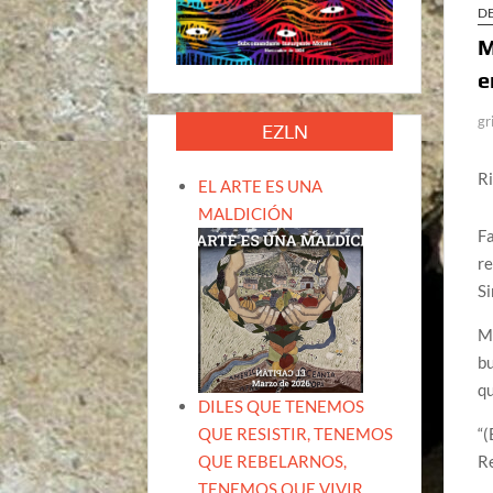
D
M
e
gr
EZLN
R
EL ARTE ES UNA
MALDICIÓN
Fa
re
Si
Ma
bu
q
DILES QUE TENEMOS
QUE RESISTIR, TENEMOS
“(
QUE REBELARNOS,
Re
TENEMOS QUE VIVIR.