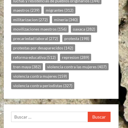
luchas y resistencias de pueblos originarios
(144)
maestros
(239)
migrantes
(312)
militarizacion
(272)
mineria
(340)
movilizaciones maestros
(156)
oaxaca
(282)
precariedad laboral
(272)
protesta
(198)
protestas por desaparecidos
(142)
reforma educativa
(512)
represion
(289)
tren maya
(382)
violencia contra las mujeres
(407)
violencia contra mujeres
(159)
violencia contra periodistas
(327)
Buscar: