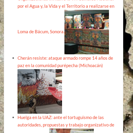
por el Agua y, la Vida y el Territorio a realizarse en
Loma de Bácum, Sonora.
Cherán resiste: ataque armado rompe 14 años de
paz en la comunidad purépecha (Michoacán)
Huelga en la UAZ: ante el tortuguismo de las
autoridades, propuestas y trabajo organizativo de