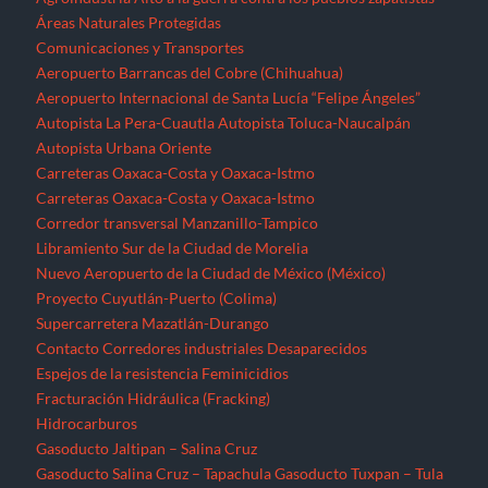
Áreas Naturales Protegidas
Comunicaciones y Transportes
Aeropuerto Barrancas del Cobre (Chihuahua)
Aeropuerto Internacional de Santa Lucía “Felipe Ángeles”
Autopista La Pera-Cuautla
Autopista Toluca-Naucalpán
Autopista Urbana Oriente
Carreteras Oaxaca-Costa y Oaxaca-Istmo
Carreteras Oaxaca-Costa y Oaxaca-Istmo
Corredor transversal Manzanillo-Tampico
Libramiento Sur de la Ciudad de Morelia
Nuevo Aeropuerto de la Ciudad de México (México)
Proyecto Cuyutlán-Puerto (Colima)
Supercarretera Mazatlán-Durango
Contacto
Corredores industriales
Desaparecidos
Espejos de la resistencia
Feminicidios
Fracturación Hidráulica (Fracking)
Hidrocarburos
Gasoducto Jaltipan – Salina Cruz
Gasoducto Salina Cruz – Tapachula
Gasoducto Tuxpan – Tula