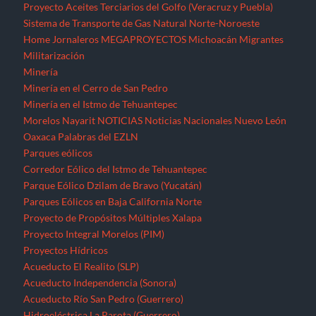
Proyecto Aceites Terciarios del Golfo (Veracruz y Puebla)
Sistema de Transporte de Gas Natural Norte-Noroeste
Home
Jornaleros
MEGAPROYECTOS
Michoacán
Migrantes
Militarización
Minería
Minería en el Cerro de San Pedro
Minería en el Istmo de Tehuantepec
Morelos
Nayarit
NOTICIAS
Noticias Nacionales
Nuevo León
Oaxaca
Palabras del EZLN
Parques eólicos
Corredor Eólico del Istmo de Tehuantepec
Parque Eólico Dzilam de Bravo (Yucatán)
Parques Eólicos en Baja California Norte
Proyecto de Propósitos Múltiples Xalapa
Proyecto Integral Morelos (PIM)
Proyectos Hídricos
Acueducto El Realito (SLP)
Acueducto Independencia (Sonora)
Acueducto Río San Pedro (Guerrero)
Hidroeléctrica La Parota (Guerrero)