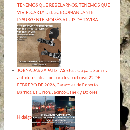
TENEMOS QUE REBELARNOS, TENEMOS QUE
VIVIR. CARTA DEL SUBCOMANDANTE
INSURGENTE MOISÉS A LUIS DE TAVIRA
JORNADAS ZAPATISTAS «Justicia para Samir y
autodeterminación para los pueblos». 22 DE
FEBRERO DE 2026, Caracoles de Roberto
Barrios, La Unión, Jacinto Canek y Dolores
Hidalgo