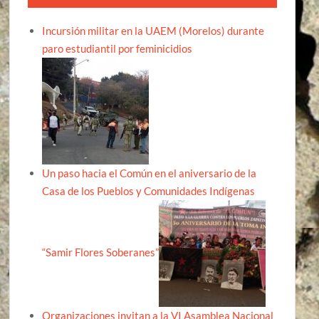
Incursión militar en la UAEM (Morelos) durante
paro estudiantil por feminicidios
Un paso hacia el Común en el aniversario de la
Casa de los Pueblos y Comunidades Indígenas
“Samir Flores Soberanes”
Organizaciones invitan a la VI Asamblea Nacional