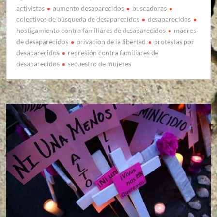
activistas
aumento desaparecidos
buscadoras
colectivos de búsqueda de desaparecidos
desaparecidos
hostigamiento contra familiares de desaparecidos
madres
de desaparecidos
privacion de la libertad
protestas por
desaparecidos
represión contra familiares de
desaparecidos
secuestro de mujeres