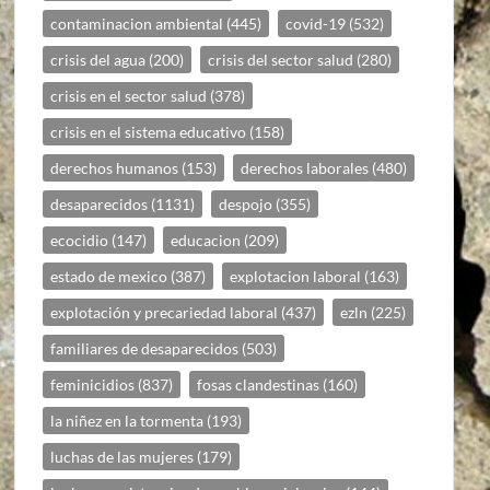
contaminacion ambiental
(445)
covid-19
(532)
crisis del agua
(200)
crisis del sector salud
(280)
crisis en el sector salud
(378)
crisis en el sistema educativo
(158)
derechos humanos
(153)
derechos laborales
(480)
desaparecidos
(1131)
despojo
(355)
ecocidio
(147)
educacion
(209)
estado de mexico
(387)
explotacion laboral
(163)
explotación y precariedad laboral
(437)
ezln
(225)
familiares de desaparecidos
(503)
feminicidios
(837)
fosas clandestinas
(160)
la niñez en la tormenta
(193)
luchas de las mujeres
(179)