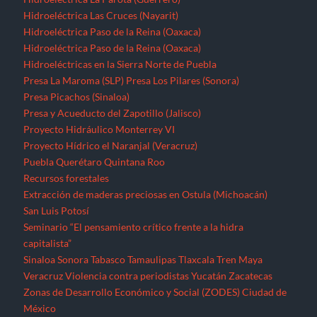
Hidroeléctrica Las Cruces (Nayarit)
Hidroeléctrica Paso de la Reina (Oaxaca)
Hidroeléctrica Paso de la Reina (Oaxaca)
Hidroeléctricas en la Sierra Norte de Puebla
Presa La Maroma (SLP)
Presa Los Pilares (Sonora)
Presa Picachos (Sinaloa)
Presa y Acueducto del Zapotillo (Jalisco)
Proyecto Hidráulico Monterrey VI
Proyecto Hídrico el Naranjal (Veracruz)
Puebla
Querétaro
Quintana Roo
Recursos forestales
Extracción de maderas preciosas en Ostula (Michoacán)
San Luis Potosí
Seminario “El pensamiento crítico frente a la hidra
capitalista”
Sinaloa
Sonora
Tabasco
Tamaulipas
Tlaxcala
Tren Maya
Veracruz
Violencia contra periodistas
Yucatán
Zacatecas
Zonas de Desarrollo Económico y Social (ZODES) Ciudad de
México