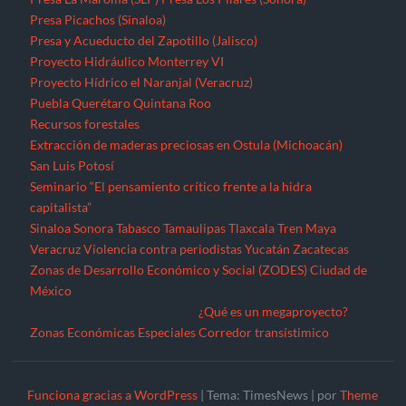
Presa Picachos (Sinaloa)
Presa y Acueducto del Zapotillo (Jalisco)
Proyecto Hidráulico Monterrey VI
Proyecto Hídrico el Naranjal (Veracruz)
Puebla
Querétaro
Quintana Roo
Recursos forestales
Extracción de maderas preciosas en Ostula (Michoacán)
San Luis Potosí
Seminario “El pensamiento crítico frente a la hidra
capitalista”
Sinaloa
Sonora
Tabasco
Tamaulipas
Tlaxcala
Tren Maya
Veracruz
Violencia contra periodistas
Yucatán
Zacatecas
Zonas de Desarrollo Económico y Social (ZODES) Ciudad de
México
¿Qué es un megaproyecto?
Zonas Económicas Especiales
Corredor transístimico
Funciona gracias a WordPress
|
Tema: TimesNews
|
por
Theme