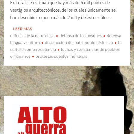
En total, se estiman que hay más de 6 mil puntos de
vestigios arquitectónicos, de los cuales únicamente se
han descubierto poco más de 2 mil y de éstos sólo …
LEER MÁS
defensa de la naturaleza
defensa de los bosques
defensa
lengua y cultura
destruccion del patrimonio historico
la
cultura como resistencia
luchas y resistencias de pueblos
originarios
protestas pueblos indígenas