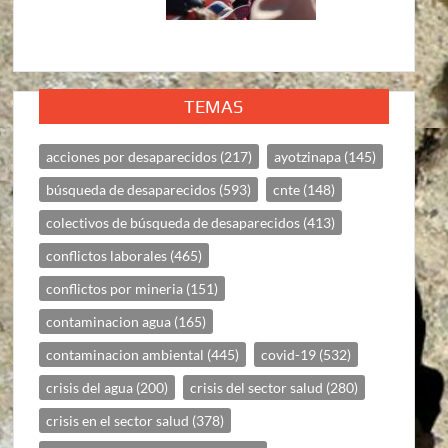
TEMAS
acciones por desaparecidos
(217)
ayotzinapa
(145)
búsqueda de desaparecidos
(593)
cnte
(148)
colectivos de búsqueda de desaparecidos
(413)
conflictos laborales
(465)
conflictos por mineria
(151)
contaminacion agua
(165)
contaminacion ambiental
(445)
covid-19
(532)
crisis del agua
(200)
crisis del sector salud
(280)
crisis en el sector salud
(378)