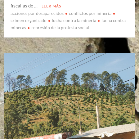
fiscalías de …
LEER MÁS
acciones por desaparecidos
conflictos por mineria
crimen organizado
lucha contra la minería
lucha contra
mineras
represión de la protesta social