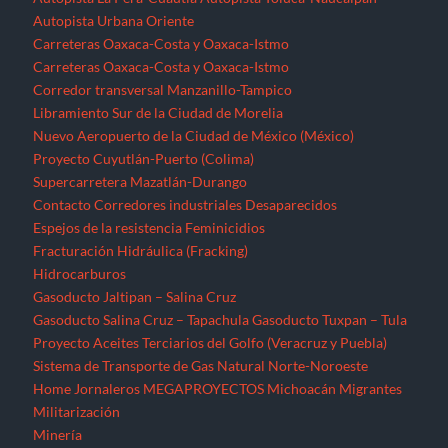
Autopista Urbana Oriente
Carreteras Oaxaca-Costa y Oaxaca-Istmo
Carreteras Oaxaca-Costa y Oaxaca-Istmo
Corredor transversal Manzanillo-Tampico
Libramiento Sur de la Ciudad de Morelia
Nuevo Aeropuerto de la Ciudad de México (México)
Proyecto Cuyutlán-Puerto (Colima)
Supercarretera Mazatlán-Durango
Contacto
Corredores industriales
Desaparecidos
Espejos de la resistencia
Feminicidios
Fracturación Hidráulica (Fracking)
Hidrocarburos
Gasoducto Jaltipan – Salina Cruz
Gasoducto Salina Cruz – Tapachula
Gasoducto Tuxpan – Tula
Proyecto Aceites Terciarios del Golfo (Veracruz y Puebla)
Sistema de Transporte de Gas Natural Norte-Noroeste
Home
Jornaleros
MEGAPROYECTOS
Michoacán
Migrantes
Militarización
Minería