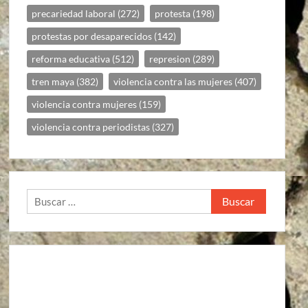
precariedad laboral
(272)
protesta
(198)
protestas por desaparecidos
(142)
reforma educativa
(512)
represion
(289)
tren maya
(382)
violencia contra las mujeres
(407)
violencia contra mujeres
(159)
violencia contra periodistas
(327)
Buscar: