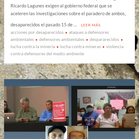
Ricardo Lagunes exigen al gobierno federal que se
aceleren las investigaciones sobre el paradero de ambos,
desaparecidos el pasado 15 de …
LEER MÁS
acciones por desaparecidos
ataques a defensores
ambientales
defensores ambientales
despararecidos
lucha contra la minería
lucha contra mineras
violencia
contra defensores del medio ambiente