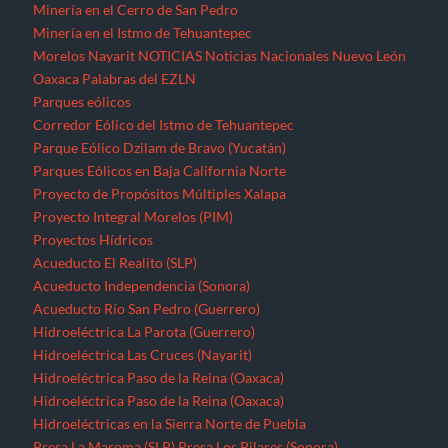
Minería en el Cerro de San Pedro
Minería en el Istmo de Tehuantepec
Morelos
Nayarit
NOTICIAS
Noticias Nacionales
Nuevo León
Oaxaca
Palabras del EZLN
Parques eólicos
Corredor Eólico del Istmo de Tehuantepec
Parque Eólico Dzilam de Bravo (Yucatán)
Parques Eólicos en Baja California Norte
Proyecto de Propósitos Múltiples Xalapa
Proyecto Integral Morelos (PIM)
Proyectos Hídricos
Acueducto El Realito (SLP)
Acueducto Independencia (Sonora)
Acueducto Río San Pedro (Guerrero)
Hidroeléctrica La Parota (Guerrero)
Hidroeléctrica Las Cruces (Nayarit)
Hidroeléctrica Paso de la Reina (Oaxaca)
Hidroeléctrica Paso de la Reina (Oaxaca)
Hidroeléctricas en la Sierra Norte de Puebla
Presa La Maroma (SLP)
Presa Los Pilares (Sonora)