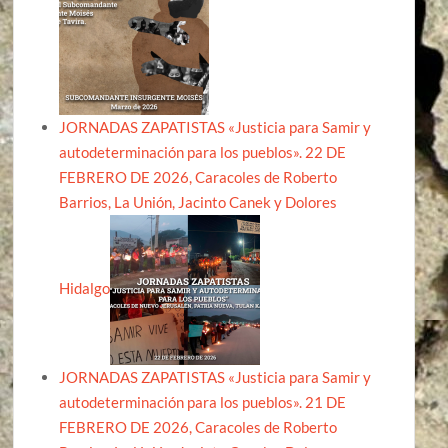
JORNADAS ZAPATISTAS «Justicia para Samir y
autodeterminación para los pueblos». 22 DE
FEBRERO DE 2026, Caracoles de Roberto
Barrios, La Unión, Jacinto Canek y Dolores
Hidalgo
JORNADAS ZAPATISTAS «Justicia para Samir y
autodeterminación para los pueblos». 21 DE
FEBRERO DE 2026, Caracoles de Roberto