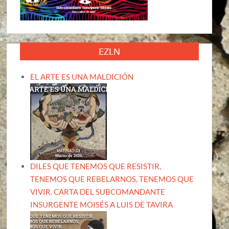
EZLN
EL ARTE ES UNA MALDICIÓN
DILES QUE TENEMOS QUE RESISTIR,
TENEMOS QUE REBELARNOS, TENEMOS QUE
VIVIR. CARTA DEL SUBCOMANDANTE
INSURGENTE MOISÉS A LUIS DE TAVIRA