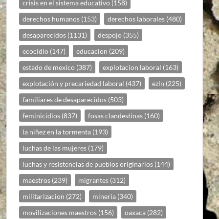
crisis en el sistema educativo
(158)
derechos humanos
(153)
derechos laborales
(480)
desaparecidos
(1131)
despojo
(355)
ecocidio
(147)
educacion
(209)
estado de mexico
(387)
explotacion laboral
(163)
explotación y precariedad laboral
(437)
ezln
(225)
familiares de desaparecidos
(503)
feminicidios
(837)
fosas clandestinas
(160)
la niñez en la tormenta
(193)
luchas de las mujeres
(179)
luchas y resistencias de pueblos originarios
(144)
maestros
(239)
migrantes
(312)
militarizacion
(272)
mineria
(340)
movilizaciones maestros
(156)
oaxaca
(282)