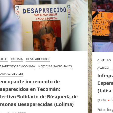
TILLO
COLIMA
DESAPARECIDOS
CINTILLO
APARECIDOS EN COLIMA
NOTICIAS NACIONALES
JALISCO
AS NACIONALES
Integr
eocupante incremento de
Esper
saparecidos en Tecomán:
(Jalisc
lectivo Solidario de Búsqueda de
grieta
5
rsonas Desaparecidas (Colima)
Foto; Jor