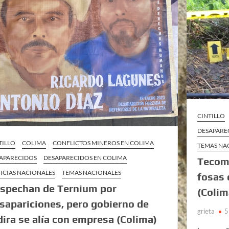
CINTILLO
DESAPARE
TILLO
COLIMA
CONFLICTOS MINEROS EN COLIMA
TEMAS NA
APARECIDOS
DESAPARECIDOS EN COLIMA
Tecomá
ICIAS NACIONALES
TEMAS NACIONALES
fosas 
spechan de Ternium por
(Colim
sapariciones, pero gobierno de
grieta
5
dira se alía con empresa (Colima)