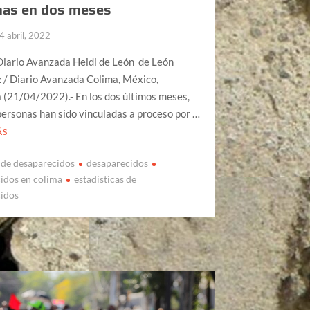
nas en dos meses
4 abril, 2022
Diario Avanzada Heidi de León de León
 / Diario Avanzada Colima, México,
 (21/04/2022).- En los dos últimos meses,
personas han sido vinculadas a proceso por …
ÁS
de desaparecidos
desaparecidos
idos en colima
estadísticas de
cidos