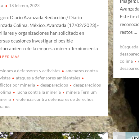
Imagen: 
ta
18 febrero, 2023
Avanzada
Este fin 
gen: Diario Avanzada Redacción / Diario
reconoció
nzada Colima, México, Avanzada (17/02/2023).-
restos …
iliares y organizaciones han solicitado en
ersas ocasiones investigar el posible
búsqueda 
olucramiento de la empresa minera Ternium en la
desapare
LEER MÁS
colima
desapare
esiones a defensores y activistas
amenazas contra
vistas
ataques a defensores ambientales
flictos por mineria
desaparecidos
desaparecidos
colima
lucha contra la minería
minera Ternium
ineria
violencia contra defensores de derechos
manos