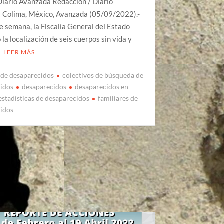
Diario Avanzada Redacción / Diario
 Colima, México, Avanzada (05/09/2022).-
de semana, la Fiscalía General del Estado
 la localización de seis cuerpos sin vida y
LEER MÁS
de desaparecidos
colectivos de búsqueda de
cidos
desaparecidos
desaparecidos en
estadísticas de desaparecidos
familiares de
cidos