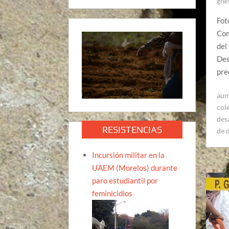
grie
Fot
Com
del
Des
pre
aum
col
des
RESISTENCIAS
de 
Incursión militar en la
UAEM (Morelos) durante
paro estudiantil por
feminicidios