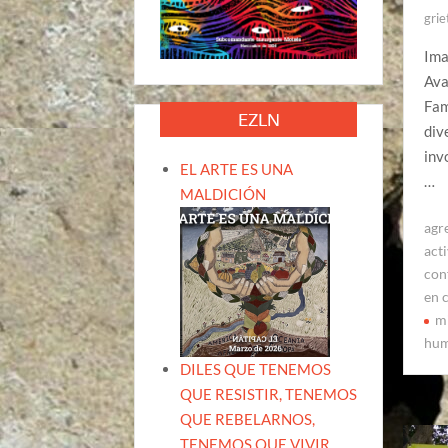
grie
Ima
Ava
Fam
EZLN
div
inv
EL ARTE ES UNA
…
MALDICIÓN
agr
acti
con
en 
m
hu
DILES QUE TENEMOS
QUE RESISTIR, TENEMOS
QUE REBELARNOS,
TENEMOS QUE VIVIR.