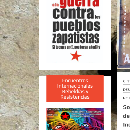
Encuentros
CIN
Internacionales
DES
Rebeldías y
Resistencias
NOT
So
de
In