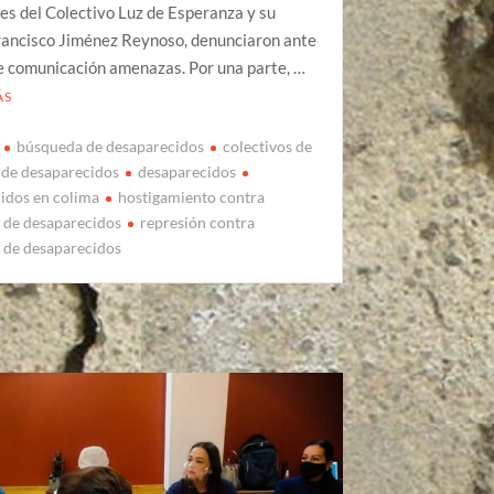
es del Colectivo Luz de Esperanza y su
rancisco Jiménez Reynoso, denunciaron ante
e comunicación amenazas. Por una parte, …
ÁS
búsqueda de desaparecidos
colectivos de
de desaparecidos
desaparecidos
idos en colima
hostigamiento contra
s de desaparecidos
represión contra
s de desaparecidos