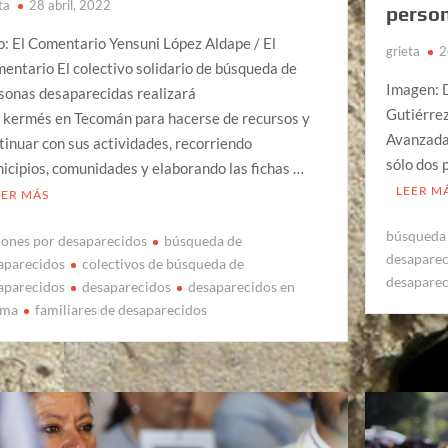
ta
28 abril, 2022
perso
o: El Comentario Yensuni López Aldape / El
grieta
2
entario El colectivo solidario de búsqueda de
Imagen: 
sonas desaparecidas realizará
Gutiérrez
 kermés en Tecomán para hacerse de recursos y
Avanzada
tinuar con sus actividades, recorriendo
sólo dos 
icipios, comunidades y elaborando las fichas …
LEER M
EER MÁS
búsqueda 
iones por desaparecidos
búsqueda de
desaparec
aparecidos
colectivos de búsqueda de
desapare
aparecidos
desaparecidos
desaparecidos en
ima
familiares de desaparecidos