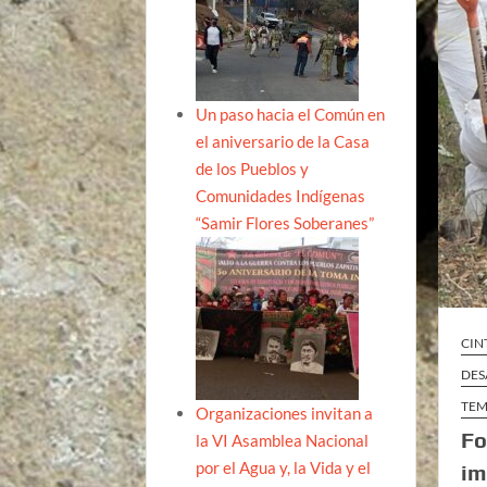
Un paso hacia el Común en
el aniversario de la Casa
de los Pueblos y
Comunidades Indígenas
“Samir Flores Soberanes”
CIN
DES
TEM
Organizaciones invitan a
Fo
la VI Asamblea Nacional
por el Agua y, la Vida y el
im