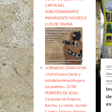
CARTA DEL
SUBCOMANDANTE
INSURGENTE MOISÉS A
LUIS DE TAVIRA
CIN
JORNADAS ZAPATISTAS
«Justicia para Samir y
DES
autodeterminación para
TEM
los pueblos». 22 DE
In
FEBRERO DE 2026,
de
Caracoles de Roberto
es
Barrios, La Unión, Jacinto
Canek y Dolores Hidalgo