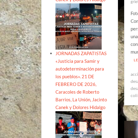
grie
Fot
Com
per
una
con
mun
JORNADAS ZAPATISTAS
L
«Justicia para Samir y
autodeterminación para
acc
los pueblos». 21 DE
des
FEBRERO DE 2026,
des
Caracoles de Roberto
col
Barrios, La Unión, Jacinto
Canek y Dolores Hidalgo