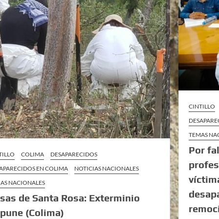
CINTILLO
DESAPARE
TEMAS NA
Por fa
TILLO
COLIMA
DESAPARECIDOS
profes
APARECIDOS EN COLIMA
NOTICIAS NACIONALES
víctim
AS NACIONALES
desapa
sas de Santa Rosa: Exterminio
remoci
pune (Colima)