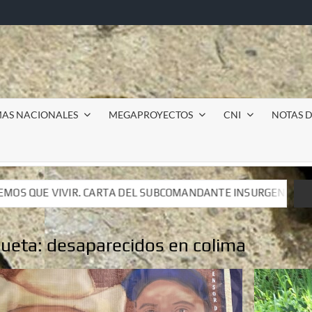
MAS NACIONALES
MEGAPROYECTOS
CNI
NOTAS D
BCOMANDANTE INSURGENTE MOISÉS A LUIS DE TAVIRA
BCOMANDANTE INSURGENTE MOISÉS A LUIS DE TAVIRA
queta:
desaparecidos en colima