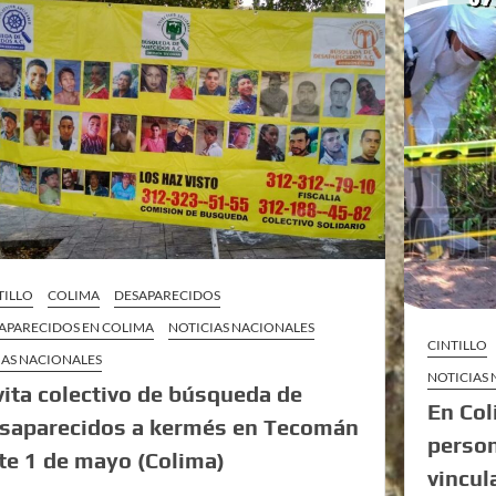
TILLO
COLIMA
DESAPARECIDOS
APARECIDOS EN COLIMA
NOTICIAS NACIONALES
CINTILLO
AS NACIONALES
NOTICIAS
vita colectivo de búsqueda de
En Co
saparecidos a kermés en Tecomán
person
te 1 de mayo (Colima)
vincul