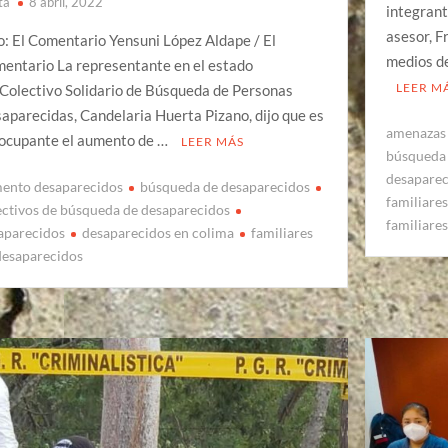
ta
8 abril, 2022
integrant
asesor, F
o: El Comentario Yensuni López Aldape / El
medios d
entario La representante en el estado
LEER M
 Colectivo Solidario de Búsqueda de Personas
aparecidas, Candelaria Huerta Pizano, dijo que es
amenazas
ocupante el aumento de …
LEER MÁS
búsqueda 
desaparec
ento desaparecidos
búsqueda de desaparecidos
familiare
ectivos de búsqueda de desaparecidos
familiare
aparecidos
desaparecidos en colima
familiares
desaparecidos