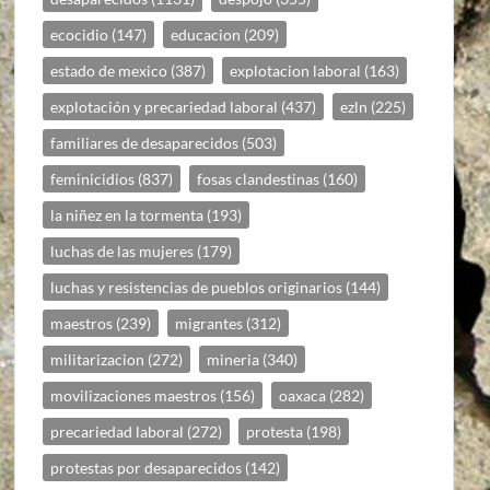
ecocidio
(147)
educacion
(209)
estado de mexico
(387)
explotacion laboral
(163)
explotación y precariedad laboral
(437)
ezln
(225)
familiares de desaparecidos
(503)
feminicidios
(837)
fosas clandestinas
(160)
la niñez en la tormenta
(193)
luchas de las mujeres
(179)
luchas y resistencias de pueblos originarios
(144)
maestros
(239)
migrantes
(312)
militarizacion
(272)
mineria
(340)
movilizaciones maestros
(156)
oaxaca
(282)
precariedad laboral
(272)
protesta
(198)
protestas por desaparecidos
(142)