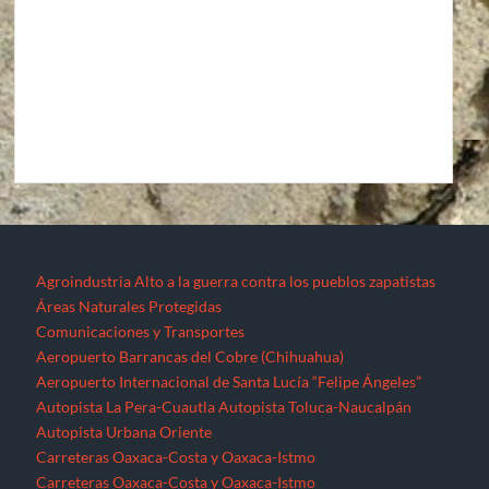
Agroindustria
Alto a la guerra contra los pueblos zapatistas
Áreas Naturales Protegidas
Comunicaciones y Transportes
Aeropuerto Barrancas del Cobre (Chihuahua)
Aeropuerto Internacional de Santa Lucía “Felipe Ángeles”
Autopista La Pera-Cuautla
Autopista Toluca-Naucalpán
Autopista Urbana Oriente
Carreteras Oaxaca-Costa y Oaxaca-Istmo
Carreteras Oaxaca-Costa y Oaxaca-Istmo