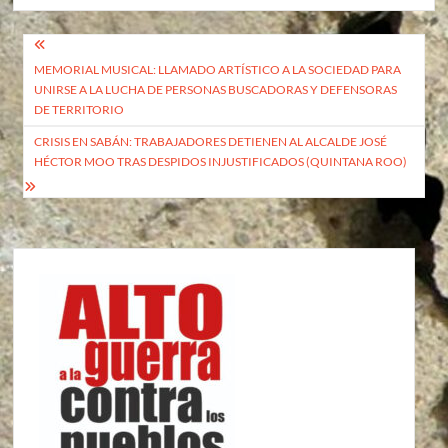
Navegación
MEMORIAL MUSICAL: LLAMADO ARTÍSTICO A LA SOCIEDAD PARA
de
UNIRSE A LA LUCHA DE PERSONAS BUSCADORAS Y DEFENSORAS
entradas
DE TERRITORIO
CRISIS EN SABÁN: TRABAJADORES DETIENEN AL ALCALDE JOSÉ
HÉCTOR MOO TRAS DESPIDOS INJUSTIFICADOS (QUINTANA ROO)