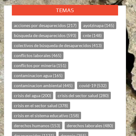
TEMAS
acciones por desaparecidos
(217)
ayotzinapa
(145)
búsqueda de desaparecidos
(593)
cnte
(148)
colectivos de búsqueda de desaparecidos
(413)
conflictos laborales
(465)
conflictos por mineria
(151)
contaminacion agua
(165)
contaminacion ambiental
(445)
covid-19
(532)
crisis del agua
(200)
crisis del sector salud
(280)
crisis en el sector salud
(378)
crisis en el sistema educativo
(158)
derechos humanos
(153)
derechos laborales
(480)
desaparecidos
(1131)
despojo
(355)