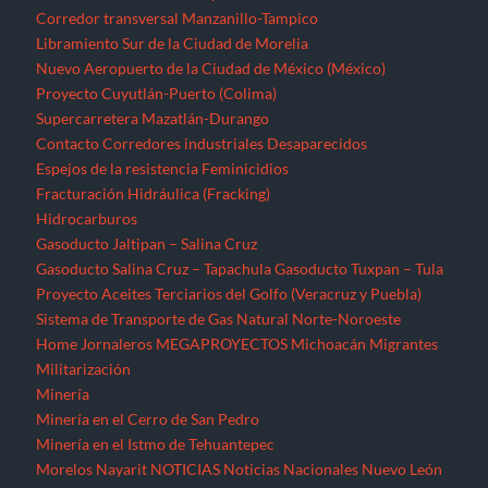
Corredor transversal Manzanillo-Tampico
Libramiento Sur de la Ciudad de Morelia
Nuevo Aeropuerto de la Ciudad de México (México)
Proyecto Cuyutlán-Puerto (Colima)
Supercarretera Mazatlán-Durango
Contacto
Corredores industriales
Desaparecidos
Espejos de la resistencia
Feminicidios
Fracturación Hidráulica (Fracking)
Hidrocarburos
Gasoducto Jaltipan – Salina Cruz
Gasoducto Salina Cruz – Tapachula
Gasoducto Tuxpan – Tula
Proyecto Aceites Terciarios del Golfo (Veracruz y Puebla)
Sistema de Transporte de Gas Natural Norte-Noroeste
Home
Jornaleros
MEGAPROYECTOS
Michoacán
Migrantes
Militarización
Minería
Minería en el Cerro de San Pedro
Minería en el Istmo de Tehuantepec
Morelos
Nayarit
NOTICIAS
Noticias Nacionales
Nuevo León