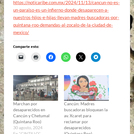
https://noticaribe.com.mx/2024/11/13/cancun-no-es-
un-paraiso-es-un-infierno-donde-desaparecen-a-
nuestros-hijos-e-hijas-llevan-madres-buscadoras-por-
quintana-roo-demandas-al-zocalo-de-la-ciudad-de-
mexico/
Comparte esto:
Marchan por
Cancún: Madres
desaparecidos en
buscadoras bloquean la
Cancún y Chetumal
av. Xcaret para
(Quintana Roo)
reclamar por
30 agosto, 2024
desaparecidos
En "CINTILLO"
(Quintana Roo)