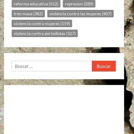
reforma educativa
(512)
represion
(289)
tren maya
(382)
violencia contra las mujeres
(407)
violencia contra mujeres
(159)
violencia contra periodistas
(327)
Buscar: