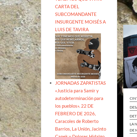
CARTA DEL
SUBCOMANDANTE
INSURGENTE MOISÉS A
LUIS DE TAVIRA
JORNADAS ZAPATISTAS
«Justicia para Samir y
autodeterminación para
CIN
los pueblos». 22 DE
DES
FEBRERO DE 2026,
DET
Caracoles de Roberto
LA 
Barrios, La Unión, Jacinto
DE 
Canek y Dolores Hidalgo