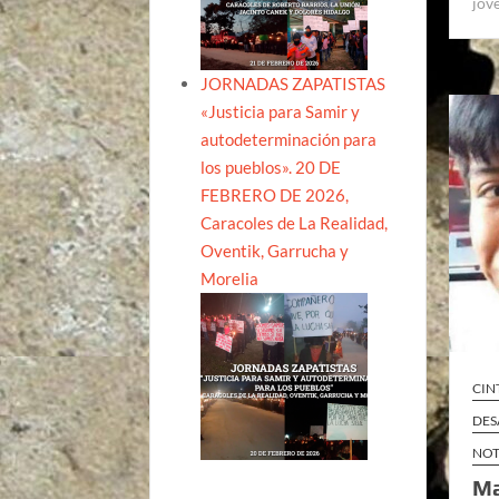
jóv
JORNADAS ZAPATISTAS
«Justicia para Samir y
autodeterminación para
los pueblos». 20 DE
FEBRERO DE 2026,
Caracoles de La Realidad,
Oventik, Garrucha y
Morelia
CIN
DES
NOT
Ma