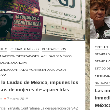
CINTILLO
TILLO
CIUDAD DE MÉXICO
DESAPARECIDOS
DESAPAREC
APARICIONES FORZADAS EN LA CIUDAD DE MÉXICO
DESAPARI
ICIAS NACIONALES
ESTADO D
LENCIA CONTRA LAS MUJERES EN LA CIUDAD DE
XICO
FEMINICID
 la Ciudad de México, impunes los
NOTICIAS
sos de mujeres desaparecidas
Las mu
inmedi
ta
7 marzo, 2019
México
cial Yangali/Contralínea La desaparición de 342