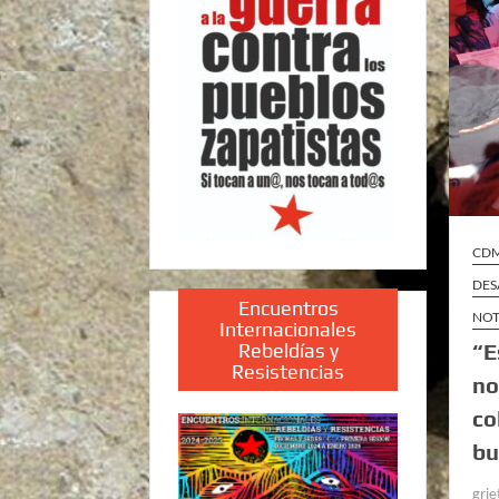
CD
DES
Encuentros
NOT
Internacionales
Rebeldías y
“E
Resistencias
no
co
bu
grie