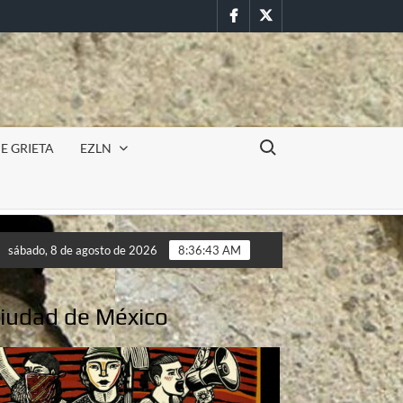
Facebook
Twitter
Buscar:
E GRIETA
EZLN
Incursión militar en la UAEM (Morelos) durante paro estudia
sábado, 8 de agosto de 2026
8:36:45 AM
Incursión militar en la UAEM (Morelos) durante paro estudia
Ciudad de México