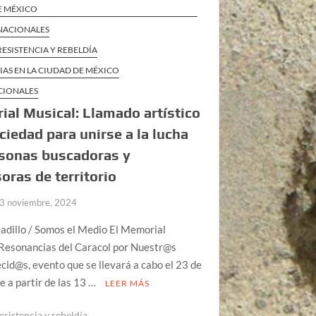
E MÉXICO
 NACIONALES
RESISTENCIA Y REBELDÍA
IAS EN LA CIUDAD DE MÉXICO
CIONALES
al Musical: Llamado artístico
ociedad para unirse a la lucha
rsonas buscadoras y
oras de territorio
3 noviembre, 2024
adillo / Somos el Medio El Memorial
 Resonancias del Caracol por Nuestr@s
id@s, evento que se llevará a cabo el 23 de
 a partir de las 13 …
LEER MÁS
esistencia y rebeldía