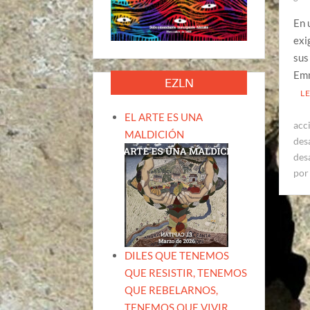
En 
exi
sus
Emm
EZLN
L
EL ARTE ES UNA
acc
MALDICIÓN
des
des
por
DILES QUE TENEMOS
QUE RESISTIR, TENEMOS
QUE REBELARNOS,
TENEMOS QUE VIVIR.