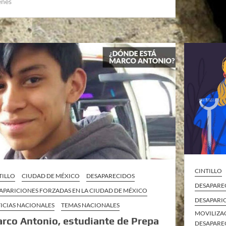
enes
CINTILLO
TILLO
CIUDAD DE MÉXICO
DESAPARECIDOS
DESAPAREC
APARICIONES FORZADAS EN LA CIUDAD DE MÉXICO
DESAPARI
ICIAS NACIONALES
TEMAS NACIONALES
MOVILIZAC
rco Antonio, estudiante de Prepa
DESAPARE