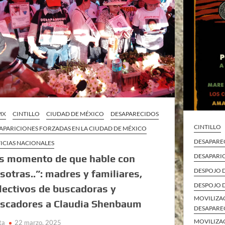
MX
CINTILLO
CIUDAD DE MÉXICO
DESAPARECIDOS
CINTILLO
APARICIONES FORZADAS EN LA CIUDAD DE MÉXICO
DESAPARE
ICIAS NACIONALES
DESAPARI
s momento de que hable con
DESPOJO D
sotras..”: madres y familiares,
DESPOJO D
lectivos de buscadoras y
MOVILIZAC
scadores a Claudia Shenbaum
DESAPARE
MOVILIZAC
ta
22 marzo, 2025