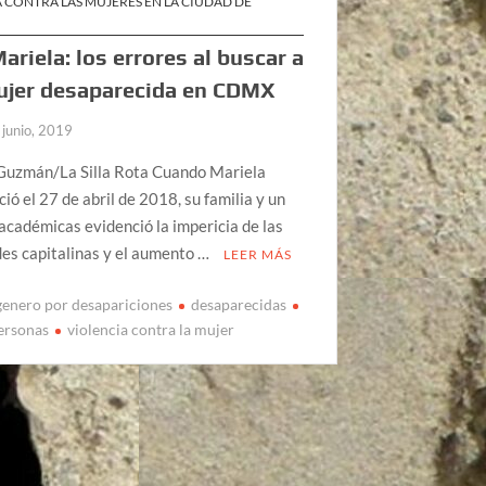
 CONTRA LAS MUJERES EN LA CIUDAD DE
ariela: los errores al buscar a
ujer desaparecida en CDMX
 junio, 2019
 Guzmán/La Silla Rota Cuando Mariela
ió el 27 de abril de 2018, su familia y un
académicas evidenció la impericia de las
es capitalinas y el aumento …
LEER MÁS
 genero por desapariciones
desaparecidas
personas
violencia contra la mujer