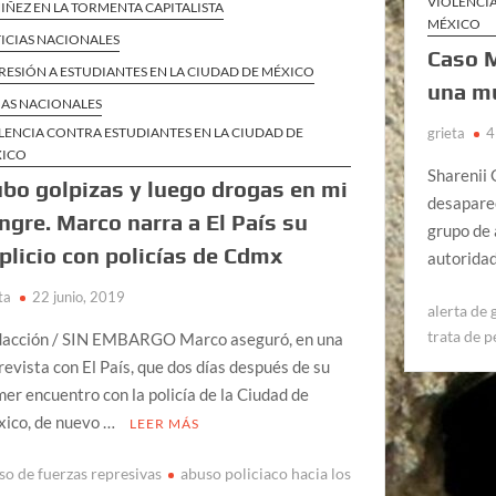
VIOLENCIA
NIÑEZ EN LA TORMENTA CAPITALISTA
MÉXICO
ICIAS NACIONALES
Caso M
RESIÓN A ESTUDIANTES EN LA CIUDAD DE MÉXICO
una m
AS NACIONALES
LENCIA CONTRA ESTUDIANTES EN LA CIUDAD DE
grieta
4
XICO
Sharenii
bo golpizas y luego drogas en mi
desaparec
ngre. Marco narra a El País su
grupo de 
plicio con policías de Cdmx
autoridad
ta
22 junio, 2019
alerta de
trata de 
acción / SIN EMBARGO Marco aseguró, en una
revista con El País, que dos días después de su
mer encuentro con la policía de la Ciudad de
ico, de nuevo …
LEER MÁS
so de fuerzas represivas
abuso policiaco hacia los