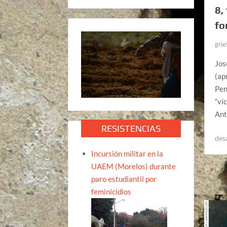
8,
fo
grie
Jos
(ap
Pen
“ví
Ant
RESISTENCIAS
des
Incursión militar en la
UAEM (Morelos) durante
paro estudiantil por
feminicidios