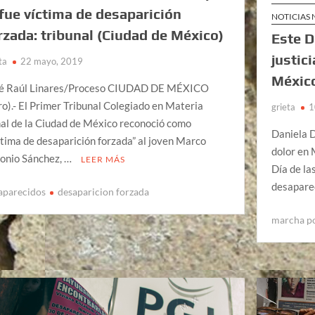
 fue víctima de desaparición
NOTICIAS
rzada: tribunal (Ciudad de México)
Este D
justic
ta
22 mayo, 2019
Méxic
é Raúl Linares/Proceso CIUDAD DE MÉXICO
ro).- El Primer Tribunal Colegiado en Materia
grieta
1
al de la Ciudad de México reconoció como
Daniela D
ctima de desaparición forzada” al joven Marco
dolor en 
onio Sánchez, …
LEER MÁS
Día de la
desapare
aparecidos
desaparicion forzada
marcha po