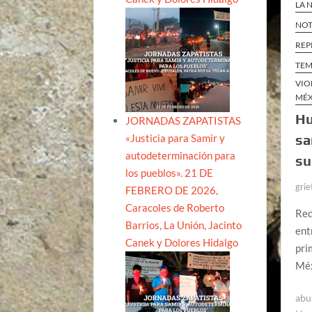
LA 
NOT
REP
TEM
VIO
MÉ
Hu
JORNADAS ZAPATISTAS
«Justicia para Samir y
sa
autodeterminación para
su
los pueblos». 21 DE
grie
FEBRERO DE 2026,
Caracoles de Roberto
Red
Barrios, La Unión, Jacinto
ent
Canek y Dolores Hidalgo
pri
Méx
abu