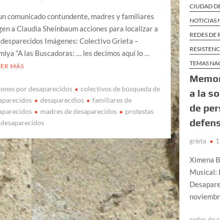
CIUDAD D
un comunicado contundente, madres y familiares
NOTICIAS
gen a Claudia Sheinbaum acciones para localizar a
REDES DE 
 desparecidos Imágenes: Colectivo Grieta –
RESISTENC
lya “A las Buscadoras: … les decimos aquí lo …
TEMAS NA
EER MÁS
Memori
iones por desaparecidos
colectivos de búsqueda de
a la s
aparecidos
desaparecdios
familiares de
de pe
aparecidos
madres de desaparecidos
protestas
defens
 desaparecidos
grieta
1
Ximena B
Musical:
Desaparec
noviembre
redes de r