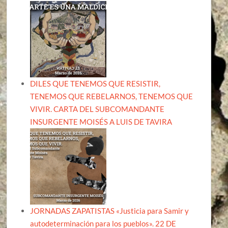
DILES QUE TENEMOS QUE RESISTIR,
TENEMOS QUE REBELARNOS, TENEMOS QUE
VIVIR. CARTA DEL SUBCOMANDANTE
INSURGENTE MOISÉS A LUIS DE TAVIRA
JORNADAS ZAPATISTAS «Justicia para Samir y
autodeterminación para los pueblos». 22 DE