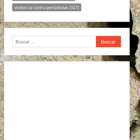
violencia contra periodistas
(327)
Buscar: