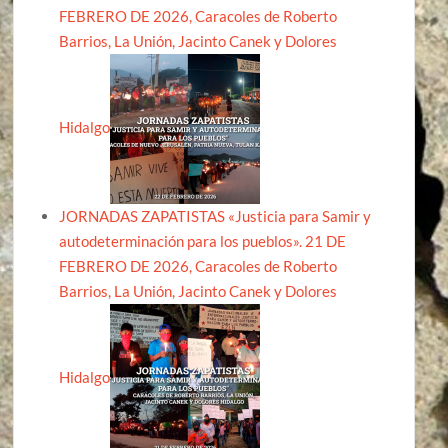
FEBRERO DE 2026, Caracoles de Roberto
Barrios, La Unión, Jacinto Canek y Dolores
Hidalgo
JORNADAS ZAPATISTAS «Justicia para Samir y
autodeterminación para los pueblos». 21 DE
FEBRERO DE 2026, Caracoles de Roberto
Barrios, La Unión, Jacinto Canek y Dolores
Hidalgo