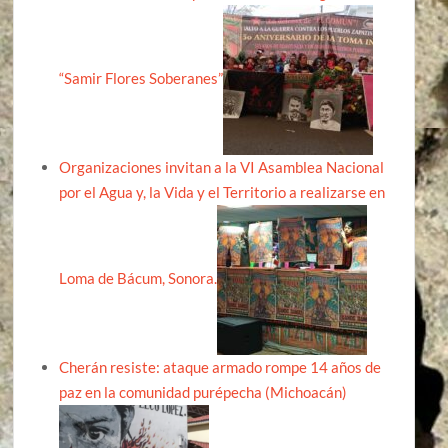
“Samir Flores Soberanes”
Organizaciones invitan a la VI Asamblea Nacional
por el Agua y, la Vida y el Territorio a realizarse en
Loma de Bácum, Sonora.
Cherán resiste: ataque armado rompe 14 años de
paz en la comunidad purépecha (Michoacán)