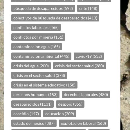
búsqueda de desaparecidos
(593)
cnte
(148)
colectivos de búsqueda de desaparecidos
(413)
conflictos laborales
(465)
conflictos por mineria
(151)
contaminacion agua
(165)
contaminacion ambiental
(445)
covid-19
(532)
crisis del agua
(200)
crisis del sector salud
(280)
crisis en el sector salud
(378)
crisis en el sistema educativo
(158)
derechos humanos
(153)
derechos laborales
(480)
desaparecidos
(1131)
despojo
(355)
ecocidio
(147)
educacion
(209)
estado de mexico
(387)
explotacion laboral
(163)