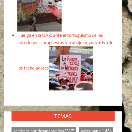
Huelga en la UAZ: ante el tortuguismo de las
autoridades, propuestas y trabajo organizativo de
los trabajadores
TEMAS
acciones por desaparecidos
(217)
ayotzinapa
(145)