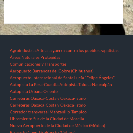
Agroindustria
Alto a la guerra contra los pueblos zapatistas
Áreas Naturales Protegidas
Comunicaciones y Transportes
Aeropuerto Barrancas del Cobre (Chihuahua)
Aeropuerto Internacional de Santa Lucía “Felipe Ángeles”
Autopista La Pera-Cuautla
Autopista Toluca-Naucalpán
Autopista Urbana Oriente
Carreteras Oaxaca-Costa y Oaxaca-Istmo
Carreteras Oaxaca-Costa y Oaxaca-Istmo
Corredor transversal Manzanillo-Tampico
Libramiento Sur de la Ciudad de Morelia
Nuevo Aeropuerto de la Ciudad de México (México)
Proyecto Cuyutlán-Puerto (Colima)