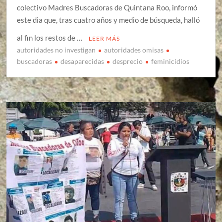
colectivo Madres Buscadoras de Quintana Roo, informó
este dia que, tras cuatro años y medio de búsqueda, halló
al fin los restos de …
LEER MÁS
autoridades no investigan
autoridades omisas
buscadoras
desaparecidas
desprecio
feminicidios