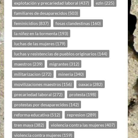
explotación y precariedad laboral
(437)
ezln
(225)
familiares de desaparecidos
(503)
feminicidios
(837)
fosas clandestinas
(160)
la niñez en la tormenta
(193)
luchas de las mujeres
(179)
luchas y resistencias de pueblos originarios
(144)
maestros
(239)
migrantes
(312)
militarizacion
(272)
mineria
(340)
movilizaciones maestros
(156)
oaxaca
(282)
precariedad laboral
(272)
protesta
(198)
protestas por desaparecidos
(142)
reforma educativa
(512)
represion
(289)
tren maya
(382)
violencia contra las mujeres
(407)
violencia contra mujeres
(159)