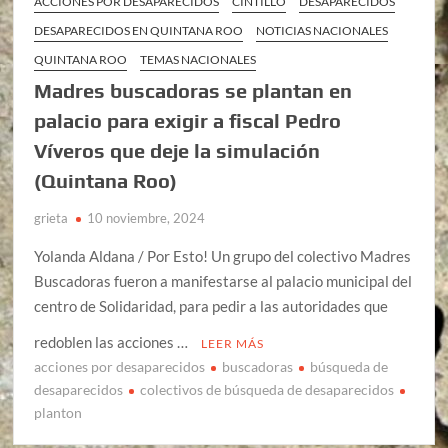
ACCIONES POR DESAPARECIDOS
CINTILLO
DESAPARECIDOS
DESAPARECIDOS EN QUINTANA ROO
NOTICIAS NACIONALES
QUINTANA ROO
TEMAS NACIONALES
Madres buscadoras se plantan en
palacio para exigir a fiscal Pedro
Víveros que deje la simulación
(Quintana Roo)
grieta
10 noviembre, 2024
Yolanda Aldana / Por Esto! Un grupo del colectivo Madres
Buscadoras fueron a manifestarse al palacio municipal del
centro de Solidaridad, para pedir a las autoridades que
redoblen las acciones …
LEER MÁS
acciones por desaparecidos
buscadoras
búsqueda de
desaparecidos
colectivos de búsqueda de desaparecidos
planton