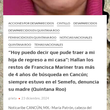
ACCIONES POR DESAPARECIDOS
CINTILLO
DESAPARECIDOS
DESAPARECIDOS EN QUINTANA ROO
FEMINICIDIOS EN QUINTANA ROO
NOTICIAS NACIONALES
QUINTANA ROO
TEMAS NACIONALES
“Hoy puedo decir que pude traer a mi
hija de regreso a mi casa”: Hallan los
restos de Francisca Mariner tras más
de 4 años de búsqueda en Cancún;
siempre estuvo en el Semefo, denuncia
su madre (Quintana Roo)
grieta
23 diciembre, 2024
Noticaribe CANCÚN, MX.- María Patrón, cabeza del