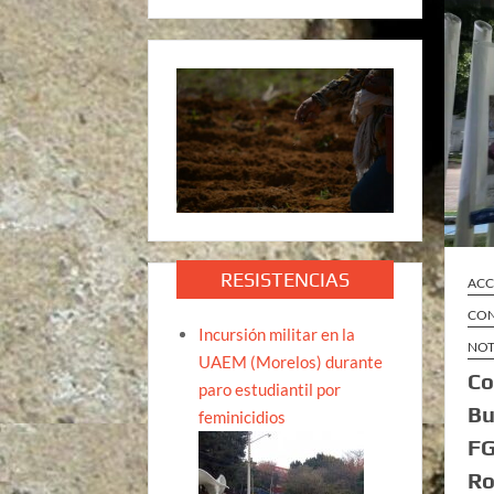
RESISTENCIAS
ACC
CON
Incursión militar en la
NOT
UAEM (Morelos) durante
Co
paro estudiantil por
Bu
feminicidios
FG
Ro