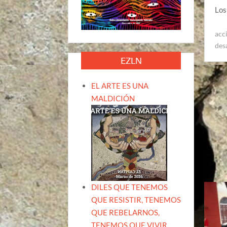
Los
acc
des
EZLN
EL ARTE ES UNA
MALDICIÓN
DILES QUE TENEMOS
QUE RESISTIR, TENEMOS
QUE REBELARNOS,
TENEMOS QUE VIVIR.