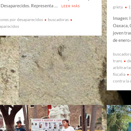
 Desaparecidos. Representa …
LEER MÁS
grieta
1
Imagen: 
iones por desaparecidos
buscadoras
Oaxaca, O
aparecidos
joven tra
de enero
buscador
trans
d
arbitraria
fiscalia
contra la