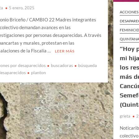
ta
5 enero, 2025
ACCIONES
onio Briceño / CAMBIO 22 Madres integrantes
DESAPARE
 colectivo demandan avances en las
FEMINICI
estigaciones por personas desaparecidas. A través
QUINTAN
pancartas y murales, protestan en las
“Hoy p
talaciones de la Fiscalía …
LEER MÁS
mi hij
iones por desaparecidos
buscadoras
búsqueda
los re
desaparecidos
planton
más d
Cancún
Semef
(Quint
grieta
2
Noticari
colectiv