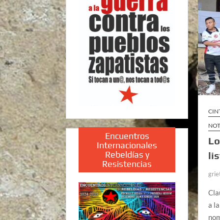
CIN
NOT
Encuentros
Lo
Internacionales
Rebeldías y
li
Resistencias
grie
Cla
a l
nom