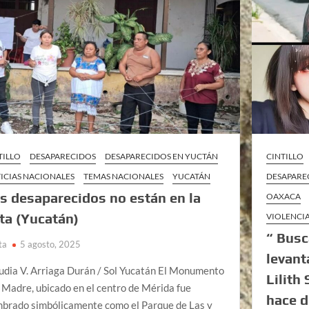
TILLO
DESAPARECIDOS
DESAPARECIDOS EN YUCTÁN
CINTILLO
ICIAS NACIONALES
TEMAS NACIONALES
YUCATÁN
DESAPARE
s desaparecidos no están en la
OAXACA
sta (Yucatán)
VIOLENCI
“ Busc
ta
5 agosto, 2025
levant
udia V. Arriaga Durán / Sol Yucatán El Monumento
Lilith
a Madre, ubicado en el centro de Mérida fue
hace 
brado simbólicamente como el Parque de Las y