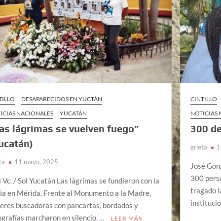
TILLO
DESAPARECIDOS EN YUCTÁN
CINTILLO
ICIAS NACIONALES
YUCATÁN
NOTICIAS
as lágrimas se vuelven fuego”
300 de
ucatán)
grieta
1
ta
11 mayo, 2025
José Gonz
300 perso
i Vc. / Sol Yucatán Las lágrimas se fundieron con la
tragado l
via en Mérida. Frente al Monumento a la Madre,
instituci
eres buscadoras con pancartas, bordados y
ografías marcharon en silencio. …
LEER MÁS