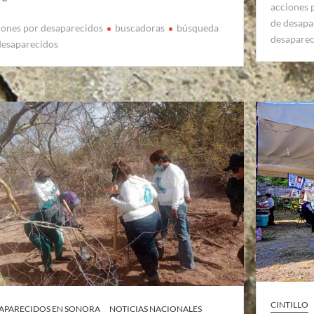
acciones 
de desapa
iones por desaparecidos
buscadoras
búsqueda
desapare
desaparecidos
CINTILLO
APARECIDOS EN SONORA
NOTICIAS NACIONALES