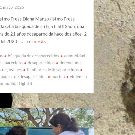
1 mayo, 2025
Istmo Press Diana Manzo /istmo Press
ax.-La búsqueda de su hija Lilith Saori, una
ns de 21 años desaparecida hace dos años- 2
 del 2023- …
LEER MÁS
as
búsqueda de desaparecidos
comunidad
esaparecidas
desaparecidos
detenciones
s de jovenes
familiares de desaparecidos
madres de desaparecidos
marina
violencia
 comunidad lgbttti