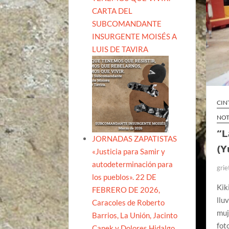
CARTA DEL
SUBCOMANDANTE
INSURGENTE MOISÉS A
LUIS DE TAVIRA
CIN
NOT
“L
JORNADAS ZAPATISTAS
(Y
«Justicia para Samir y
autodeterminación para
grie
los pueblos». 22 DE
Kik
FEBRERO DE 2026,
llu
Caracoles de Roberto
muj
Barrios, La Unión, Jacinto
fot
Canek y Dolores Hidalgo