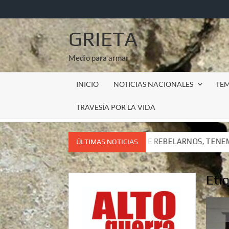
Saltar
al
contenido
GRIETA
Medio para armar
INICIO
NOTICIAS NACIONALES
TE
TRAVESÍA POR LA VIDA
NEMOS QUE REBELARNOS, TENEMOS QUE VIVIR. CARTA DEL SUB
ÚLTIMAS NOTICIAS
NEMOS QUE REBELARNOS, TENEMOS QUE VIVIR. CARTA DEL SUB
Eti