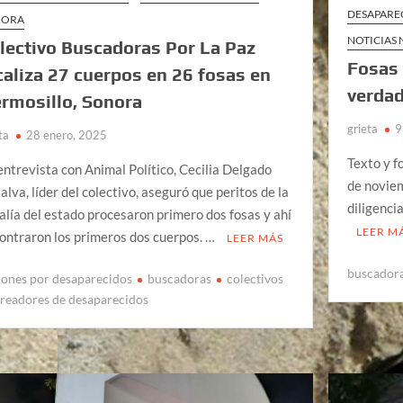
DESAPARE
NORA
NOTICIAS
lectivo Buscadoras Por La Paz
Fosas 
caliza 27 cuerpos en 26 fosas en
verdad
rmosillo, Sonora
grieta
9
ta
28 enero, 2025
Texto y f
entrevista con Animal Político, Cecilia Delgado
de noviem
jalva, líder del colectivo, aseguró que peritos de la
diligenci
calía del estado procesaron primero dos fosas y ahí
LEER M
ontraron los primeros dos cuerpos. …
LEER MÁS
buscador
iones por desaparecidos
buscadoras
colectivos
treadores de desaparecidos