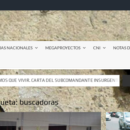
MAS NACIONALES
MEGAPROYECTOS
CNI
NOTAS D
COMANDANTE INSURGENTE MOISÉS A LUIS DE TAVIRA
I
COMANDANTE INSURGENTE MOISÉS A LUIS DE TAVIRA
I
queta:
buscadoras