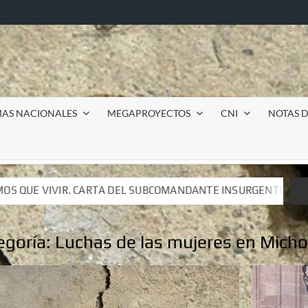
MAS NACIONALES
MEGAPROYECTOS
CNI
NOTAS D
COMANDANTE INSURGENTE MOISÉS A LUIS DE TAVIRA
In
COMANDANTE INSURGENTE MOISÉS A LUIS DE TAVIRA
In
egoría:
Luchas de las mujeres en Mich