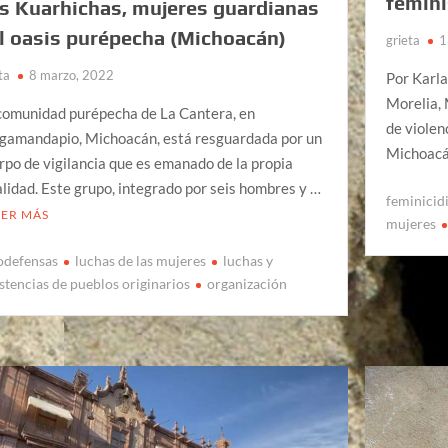
femini
s Kuarhichas, mujeres guardianas
l oasis purépecha (Michoacán)
grieta
1
ta
8 marzo, 2022
Por Karla
Morelia, 
comunidad purépecha de La Cantera, en
de violen
gamandapio, Michoacán, está resguardada por un
Michoacá
rpo de vigilancia que es emanado de la propia
alidad. Este grupo, integrado por seis hombres y …
feminicid
EER MÁS
mujeres
odefensas
luchas de las mujeres
luchas y
istencias de pueblos originarios
organización