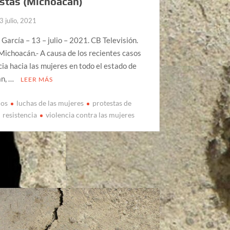
stas (Michoacán)
3 julio, 2021
 García – 13 – julio – 2021. CB Televisión.
Michoacán.- A causa de los recientes casos
cia hacia las mujeres en todo el estado de
n, …
LEER MÁS
ios
luchas de las mujeres
protestas de
resistencia
violencia contra las mujeres