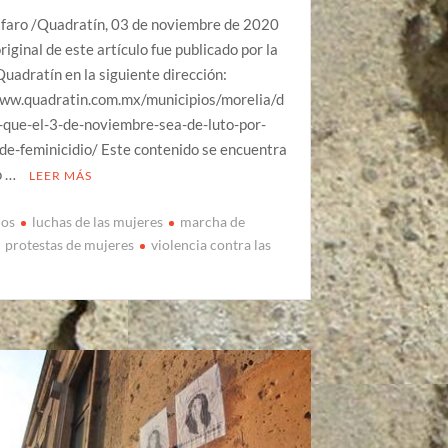
lfaro /Quadratín, 03 de noviembre de 2020
original de este artículo fue publicado por la
uadratín en la siguiente dirección:
www.quadratin.com.mx/municipios/morelia/d
que-el-3-de-noviembre-sea-de-luto-por-
de-feminicidio/ Este contenido se encuentra
o …
LEER MÁS
ios
luchas de las mujeres
marcha de
protestas de mujeres
violencia contra las