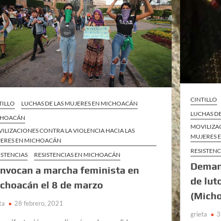
CINTILLO
TILLO
LUCHAS DE LAS MUJERES EN MICHOACÁN
LUCHAS D
CHOACÁN
MOVILIZAC
ILIZACIONES CONTRA LA VIOLENCIA HACIA LAS
MUJERES 
ERES EN MICHOACÁN
RESISTEN
ISTENCIAS
RESISTENCIAS EN MICHOACÁN
Deman
nvocan a marcha feminista en
de lut
choacán el 8 de marzo
(Mich
ta
28 febrero, 2021
grieta
3