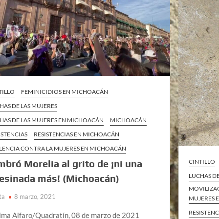
TILLO
FEMINICIDIOS EN MICHOACÁN
HAS DE LAS MUJERES
HAS DE LAS MUJERES EN MICHOACÁN
MICHOACÁN
ISTENCIAS
RESISTENCIAS EN MICHOACÁN
LENCIA CONTRA LA MUJERES EN MICHOACÁN
CINTILLO
mbró Morelia al grito de ¡ni una
LUCHAS D
esinada más! (Michoacán)
MOVILIZAC
ta
8 marzo, 2021
MUJERES 
RESISTENC
ima Alfaro/Quadratín, 08 de marzo de 2021