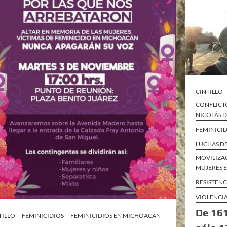
CINTILLO
CONFLICT
NICOLÁS 
FEMINICI
LUCHAS D
MOVILIZAC
MUJERES 
RESISTEN
VIOLENCI
De 161
TILLO
FEMINICIDIOS
FEMINICIDIOS EN MICHOACÁN