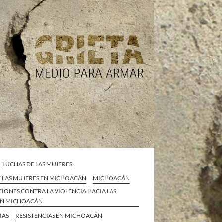
LUCHAS DE LAS MUJERES
E LAS MUJERES EN MICHOACÁN
MICHOACÁN
IONES CONTRA LA VIOLENCIA HACIA LAS
EN MICHOACÁN
IAS
RESISTENCIAS EN MICHOACÁN