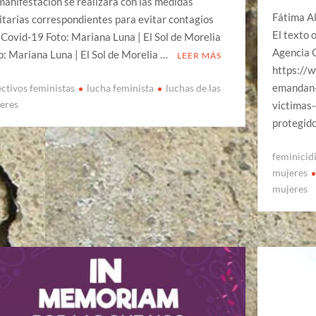
manifestación se realizará con las medidas
Fátima A
itarias correspondientes para evitar contagios
El texto 
 Covid-19 Foto: Mariana Luna | El Sol de Morelia
Agencia Q
o: Mariana Luna | El Sol de Morelia …
LEER MÁS
https://
emandan-
ectivos feministas
lucha feminista
luchas de las
eres
victimas-
protegid
feminicid
mujeres
mujeres