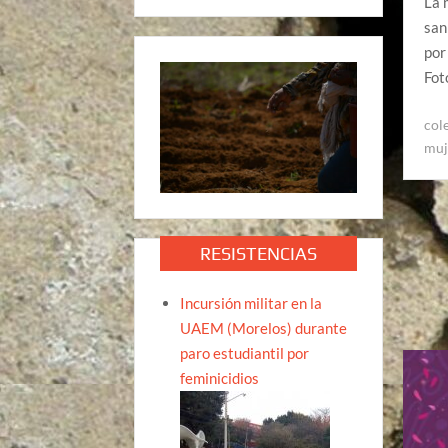
La 
san
por
Fot
col
muj
RESISTENCIAS
Incursión militar en la
UAEM (Morelos) durante
paro estudiantil por
feminicidios