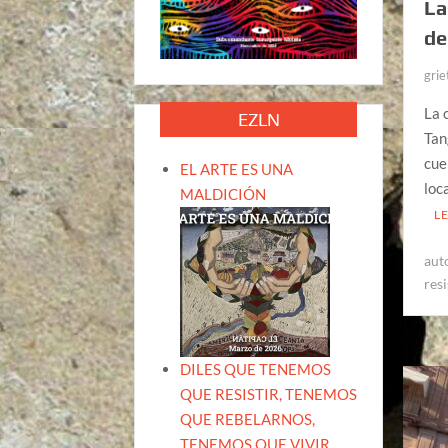
La
de
grie
La 
EZLN
Tan
cue
EL ARTE ES UNA
loc
MALDICIÓN
L
aut
res
DILES QUE TENEMOS
QUE RESISTIR, TENEMOS
QUE REBELARNOS,
TENEMOS QUE VIVIR.