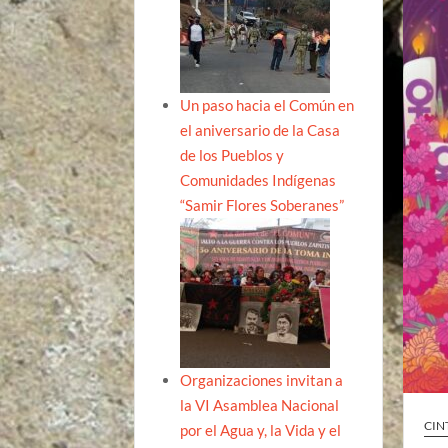
Un paso hacia el Común en
el aniversario de la Casa
de los Pueblos y
Comunidades Indígenas
“Samir Flores Soberanes”
Organizaciones invitan a
la VI Asamblea Nacional
CIN
por el Agua y, la Vida y el