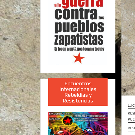
Encuentros
Internacionales
Rebeldías y
Resistencias
LUC
RES
PUE
RES