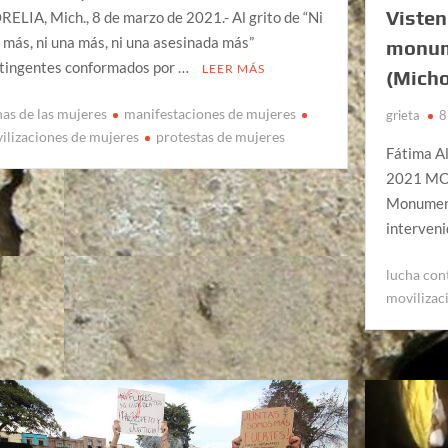
Visten
ELIA, Mich., 8 de marzo de 2021.- Al grito de “Ni
 más, ni una más, ni una asesinada más”
monum
tingentes conformados por …
LEER MÁS
(Mich
has de las mujeres
manifestaciones de mujeres
grieta
8
ilizaciones de mujeres
protestas de mujeres
Fátima Al
2021 MOR
Monument
interveni
lucha cont
movilizac