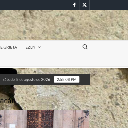
Facebook
Twitter
Buscar:
E GRIETA
EZLN
cursión militar en la UAEM (Morelos) durante paro estudiantil po
sábado, 8 de agosto de 2026
2:58:10 PM
cursión militar en la UAEM (Morelos) durante paro estudiantil po
oacán