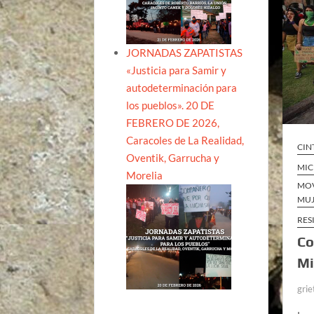
JORNADAS ZAPATISTAS
«Justicia para Samir y
autodeterminación para
los pueblos». 20 DE
FEBRERO DE 2026,
Caracoles de La Realidad,
CIN
Oventik, Garrucha y
MI
Morelia
MOV
MUJ
RES
Co
Mi
grie