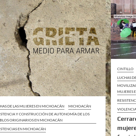
CINTILLO
LUCHAS D
MOVILIZAC
MUJERES 
RESISTEN
HAS DE LAS MUJERES EN MICHOACÁN
MICHOACÁN
VIOLENCI
ISTENCIA Y CONSTRUCCIÓN DE AUTONOMÍA DE LOS
Cerrar
BLOS ORIGINARIOS EN MICHOACÁN
mujere
ISTENCIAS EN MICHOACÁN