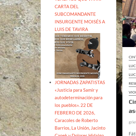
CARTA DEL
SUBCOMANDANTE
INSURGENTE MOISÉS A
LUIS DE TAVIRA
CIN
LUC
LUC
JORNADAS ZAPATISTAS
RES
«Justicia para Samir y
VIO
autodeterminación para
Ci
los pueblos». 22 DE
as
FEBRERO DE 2026,
Caracoles de Roberto
grie
Barrios, La Unión, Jacinto
Fát
Canek y Dolores Hidalgo