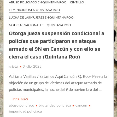
ABUSO POLICIACO EN QUINTANA ROO
CINTILLO
FEMINICIDIOS EN QUINTANA ROO
LUCHA DE LAS MUJERES EN QUINTANA ROO
NOTICIAS NACIONALES
QUINTANA ROO
Otorga jueza suspensión condicional a
policías que participaron en ataque
armado el 9N en Cancún y con ello se
cierra el caso (Quintana Roo)
grieta
3 julio, 2023
Adriana Varillas / Estamos Aquí Cancún, Q. Roo.- Pese a la
objeción de un grupo de víctimas del ataque armado de
policías municipales, la noche del 9 de noviembre del …
LEER MÁS
abuso policiaco
brutalidad policiaca
cancun
impunidad policiaca