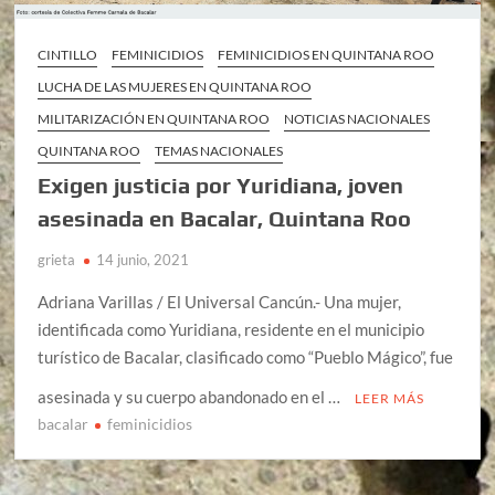
CINTILLO
FEMINICIDIOS
FEMINICIDIOS EN QUINTANA ROO
LUCHA DE LAS MUJERES EN QUINTANA ROO
MILITARIZACIÓN EN QUINTANA ROO
NOTICIAS NACIONALES
QUINTANA ROO
TEMAS NACIONALES
Exigen justicia por Yuridiana, joven
asesinada en Bacalar, Quintana Roo
grieta
14 junio, 2021
Adriana Varillas / El Universal Cancún.- Una mujer,
identificada como Yuridiana, residente en el municipio
turístico de Bacalar, clasificado como “Pueblo Mágico”, fue
asesinada y su cuerpo abandonado en el …
LEER MÁS
bacalar
feminicidios