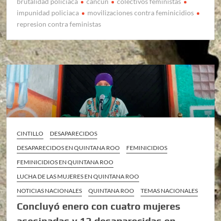
brutalidad policiaca
cancun
colectivos feministas
impunidad policiaca
movilizaciones contra feminicidios
represion contra feministas
CINTILLO
DESAPARECIDOS
DESAPARECIDOS EN QUINTANA ROO
FEMINICIDIOS
FEMINICIDIOS EN QUINTANA ROO
LUCHA DE LAS MUJERES EN QUINTANA ROO
NOTICIAS NACIONALES
QUINTANA ROO
TEMAS NACIONALES
Concluyó enero con cuatro mujeres
asesinadas y 12 desaparecidas en