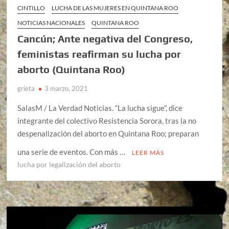
CINTILLO
LUCHA DE LAS MUJERES EN QUINTANA ROO
NOTICIAS NACIONALES
QUINTANA ROO
Cancún; Ante negativa del Congreso,
feministas reafirman su lucha por
aborto (Quintana Roo)
grieta
3 marzo, 2021
SalasM / La Verdad Noticias. “La lucha sigue”, dice
integrante del colectivo Resistencia Sorora, tras la no
despenalización del aborto en Quintana Roo; preparan
una serie de eventos. Con más …
LEER MÁS
lucha por legalización del aborto