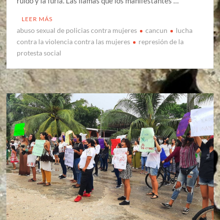
ruido y la furia. Las llamas que los manifestantes …
LEER MÁS
abuso sexual de policias contra mujeres
cancun
lucha
contra la violencia contra las mujeres
represión de la
protesta social