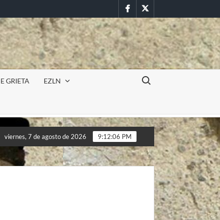
Facebook
Twitter
Buscar:
E GRIETA
EZLN
RNADAS ZAPATISTAS «Justicia para Samir y autodeterminación par
viernes, 7 de agosto de 2026
9:12:09 PM
RNADAS ZAPATISTAS «Justicia para Samir y autodeterminación par