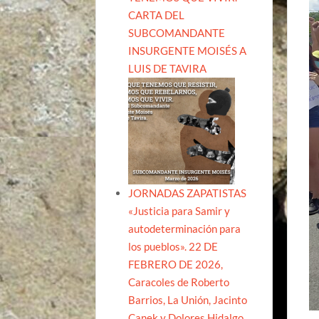
CARTA DEL
SUBCOMANDANTE
INSURGENTE MOISÉS A
LUIS DE TAVIRA
JORNADAS ZAPATISTAS
«Justicia para Samir y
autodeterminación para
los pueblos». 22 DE
FEBRERO DE 2026,
Caracoles de Roberto
Barrios, La Unión, Jacinto
Canek y Dolores Hidalgo