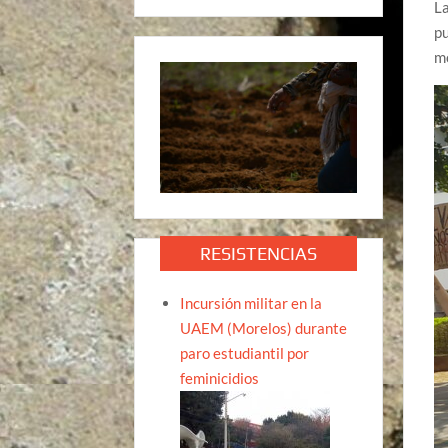
La
pu
mo
RESISTENCIAS
Incursión militar en la
UAEM (Morelos) durante
paro estudiantil por
feminicidios