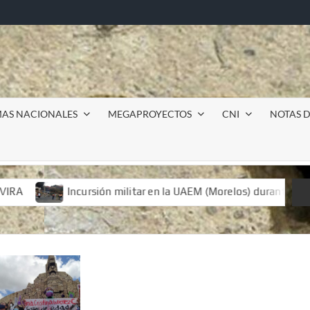
MAS NACIONALES
MEGAPROYECTOS
CNI
NOTAS D
M (Morelos) durante paro estudiantil por feminicidios
JO
M (Morelos) durante paro estudiantil por feminicidios
JO