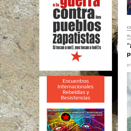
CI
Y
“
p
gr
Encuentros
Internacionales
Rebeldías y
Resistencias