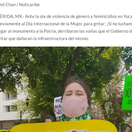
zel Chan / Noticaribe
RIDA, MX.- Ante la ola de violencia de género y feminicidios en Yucat
eviamente al Día Internacional de la Mujer, para gritar: ¡Si no lucha
egar al monumento a la Patria, derribaron las vallas que el Gobierno 
itar que dañaran la infraestructura del mismo.