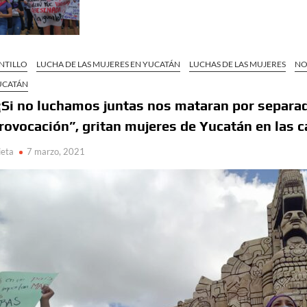
NTILLO
LUCHA DE LAS MUJERES EN YUCATÁN
LUCHAS DE LAS MUJERES
NO
UCATÁN
¡Si no luchamos juntas nos mataran por separad
rovocación”, gritan mujeres de Yucatán en las c
ieta
7 marzo, 2021