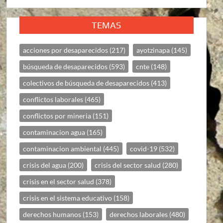
TEMAS
acciones por desaparecidos
(217)
ayotzinapa
(145)
búsqueda de desaparecidos
(593)
cnte
(148)
colectivos de búsqueda de desaparecidos
(413)
conflictos laborales
(465)
conflictos por mineria
(151)
contaminacion agua
(165)
contaminacion ambiental
(445)
covid-19
(532)
crisis del agua
(200)
crisis del sector salud
(280)
crisis en el sector salud
(378)
crisis en el sistema educativo
(158)
derechos humanos
(153)
derechos laborales
(480)