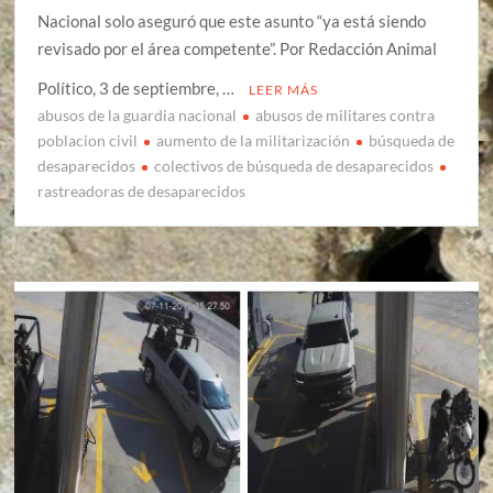
Nacional solo aseguró que este asunto “ya está siendo
revisado por el área competente”. Por Redacción Animal
Político, 3 de septiembre, …
LEER MÁS
abusos de la guardia nacional
abusos de militares contra
poblacion civil
aumento de la militarización
búsqueda de
desaparecidos
colectivos de búsqueda de desaparecidos
rastreadoras de desaparecidos