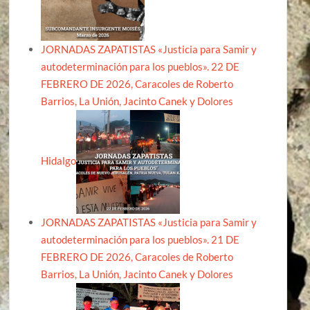
JORNADAS ZAPATISTAS «Justicia para Samir y
autodeterminación para los pueblos». 22 DE
FEBRERO DE 2026, Caracoles de Roberto
Barrios, La Unión, Jacinto Canek y Dolores
Hidalgo
JORNADAS ZAPATISTAS «Justicia para Samir y
autodeterminación para los pueblos». 21 DE
FEBRERO DE 2026, Caracoles de Roberto
Barrios, La Unión, Jacinto Canek y Dolores