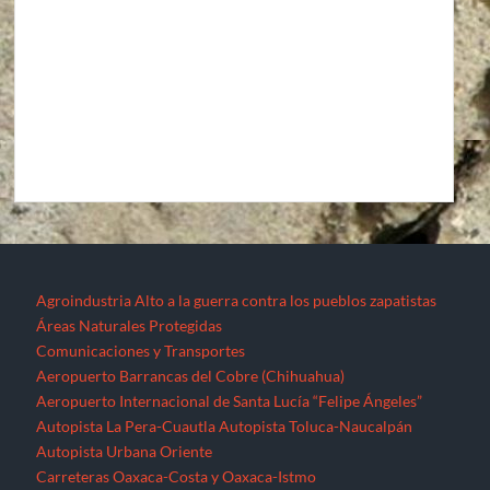
Agroindustria
Alto a la guerra contra los pueblos zapatistas
Áreas Naturales Protegidas
Comunicaciones y Transportes
Aeropuerto Barrancas del Cobre (Chihuahua)
Aeropuerto Internacional de Santa Lucía “Felipe Ángeles”
Autopista La Pera-Cuautla
Autopista Toluca-Naucalpán
Autopista Urbana Oriente
Carreteras Oaxaca-Costa y Oaxaca-Istmo