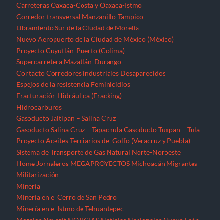
Carreteras Oaxaca-Costa y Oaxaca-Istmo
Corredor transversal Manzanillo-Tampico
Libramiento Sur de la Ciudad de Morelia
Nuevo Aeropuerto de la Ciudad de México (México)
Proyecto Cuyutlán-Puerto (Colima)
Supercarretera Mazatlán-Durango
Contacto
Corredores industriales
Desaparecidos
Espejos de la resistencia
Feminicidios
Fracturación Hidráulica (Fracking)
Hidrocarburos
Gasoducto Jaltipan – Salina Cruz
Gasoducto Salina Cruz – Tapachula
Gasoducto Tuxpan – Tula
Proyecto Aceites Terciarios del Golfo (Veracruz y Puebla)
Sistema de Transporte de Gas Natural Norte-Noroeste
Home
Jornaleros
MEGAPROYECTOS
Michoacán
Migrantes
Militarización
Minería
Minería en el Cerro de San Pedro
Minería en el Istmo de Tehuantepec
Morelos
Nayarit
NOTICIAS
Noticias Nacionales
Nuevo León