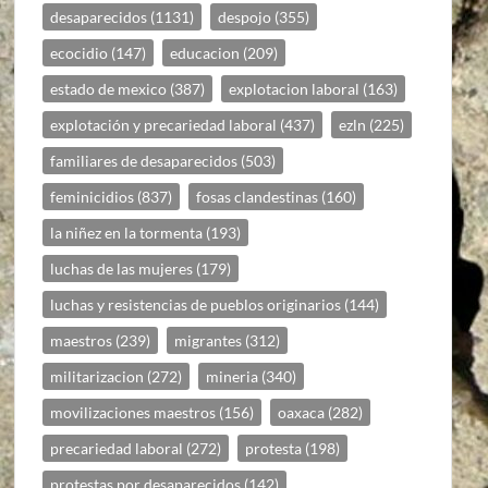
desaparecidos
(1131)
despojo
(355)
ecocidio
(147)
educacion
(209)
estado de mexico
(387)
explotacion laboral
(163)
explotación y precariedad laboral
(437)
ezln
(225)
familiares de desaparecidos
(503)
feminicidios
(837)
fosas clandestinas
(160)
la niñez en la tormenta
(193)
luchas de las mujeres
(179)
luchas y resistencias de pueblos originarios
(144)
maestros
(239)
migrantes
(312)
militarizacion
(272)
mineria
(340)
movilizaciones maestros
(156)
oaxaca
(282)
precariedad laboral
(272)
protesta
(198)
protestas por desaparecidos
(142)