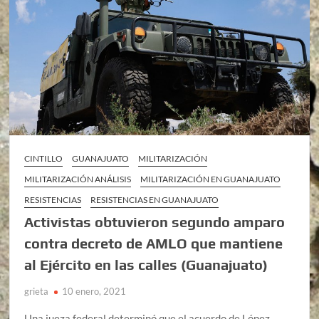
CINTILLO
GUANAJUATO
MILITARIZACIÓN
MILITARIZACIÓN ANÁLISIS
MILITARIZACIÓN EN GUANAJUATO
RESISTENCIAS
RESISTENCIAS EN GUANAJUATO
Activistas obtuvieron segundo amparo
contra decreto de AMLO que mantiene
al Ejército en las calles (Guanajuato)
grieta
10 enero, 2021
Una jueza federal determinó que el acuerdo de López