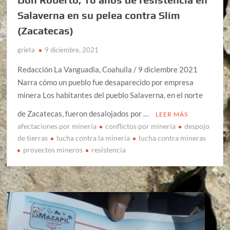
Salaverna en su pelea contra Slim
(Zacatecas)
grieta
9 diciembre, 2021
Redacción La Vanguadia, Coahuila / 9 diciembre 2021
Narra cómo un pueblo fue desaparecido por empresa
minera Los habitantes del pueblo Salaverna, en el norte
de Zacatecas, fueron desalojados por …
LEER MÁS
afectaciones por minería
conflictos por mineria
despojo
de tierras
lucha contra la minería
lucha contra mineras
proyectos mineros
resistencia