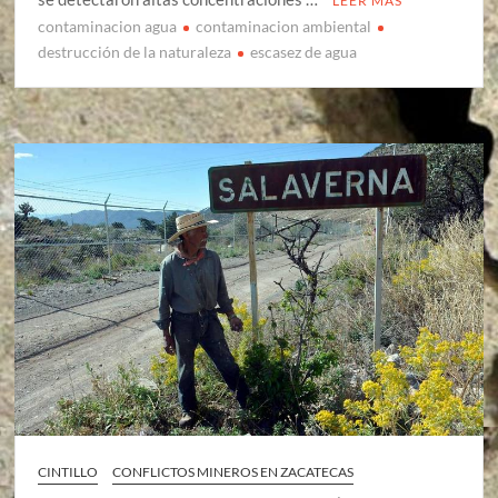
LEER MÁS
contaminacion agua
contaminacion ambiental
destrucción de la naturaleza
escasez de agua
CINTILLO
CONFLICTOS MINEROS EN ZACATECAS