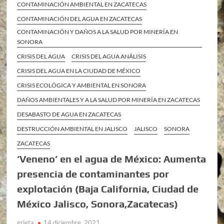
CONTAMINACIÓN AMBIENTAL EN ZACATECAS
CONTAMINACIÓN DEL AGUA EN ZACATECAS
CONTAMINACIÓN Y DAÑOS A LA SALUD POR MINERÍA EN
SONORA
CRISIS DEL AGUA
CRISIS DEL AGUA ANÁLISIS
CRISIS DEL AGUA EN LA CIUDAD DE MÉXICO
CRISIS ECOLÓGICA Y AMBIENTAL EN SONORA
DAÑOS AMBIENTALES Y A LA SALUD POR MINERÍA EN ZACATECAS
DESABASTO DE AGUA EN ZACATECAS
DESTRUCCIÓN AMBIENTAL EN JALISCO
JALISCO
SONORA
ZACATECAS
‘Veneno’ en el agua de México: Aumenta
presencia de contaminantes por
explotación (Baja California, Ciudad de
México Jalisco, Sonora,Zacatecas)
grieta
14 diciembre, 2021