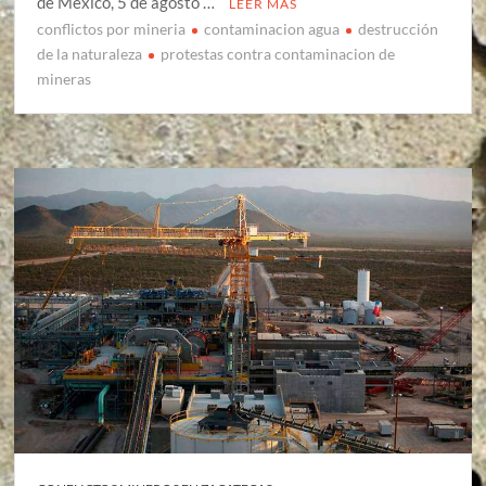
de México, 5 de agosto …
LEER MÁS
conflictos por mineria
contaminacion agua
destrucción
de la naturaleza
protestas contra contaminacion de
mineras