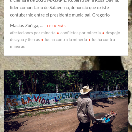
líder comunitario de Salaverna, denunció que existe
contubernio entre el presidente municipal, Gregorio
Macías Zúñiga, …
LEER MÁS
afectaciones por minería
conflictos por mineria
despojo
de agua y tierras
lucha contra la minería
lucha contra
mineras