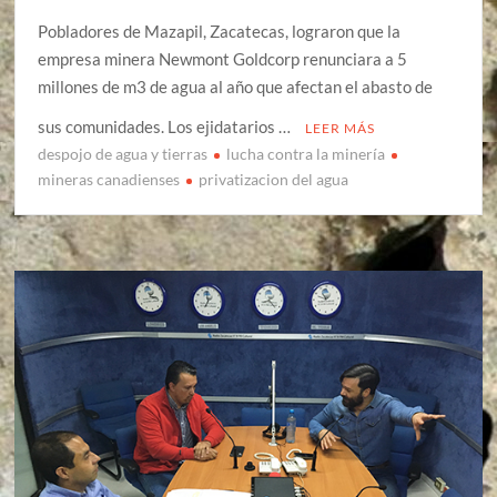
Pobladores de Mazapil, Zacatecas, lograron que la
empresa minera Newmont Goldcorp renunciara a 5
millones de m3 de agua al año que afectan el abasto de
sus comunidades. Los ejidatarios …
LEER MÁS
despojo de agua y tierras
lucha contra la minería
mineras canadienses
privatizacion del agua