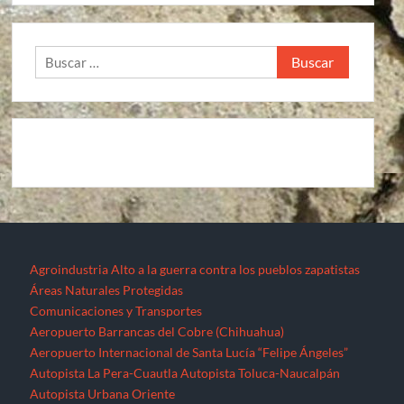
Buscar:
Agroindustria
Alto a la guerra contra los pueblos zapatistas
Áreas Naturales Protegidas
Comunicaciones y Transportes
Aeropuerto Barrancas del Cobre (Chihuahua)
Aeropuerto Internacional de Santa Lucía “Felipe Ángeles”
Autopista La Pera-Cuautla
Autopista Toluca-Naucalpán
Autopista Urbana Oriente