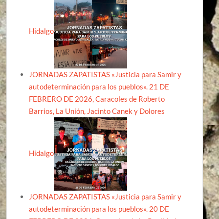
Hidalgo
JORNADAS ZAPATISTAS «Justicia para Samir y
autodeterminación para los pueblos». 21 DE
FEBRERO DE 2026, Caracoles de Roberto
Barrios, La Unión, Jacinto Canek y Dolores
Hidalgo
JORNADAS ZAPATISTAS «Justicia para Samir y
autodeterminación para los pueblos». 20 DE