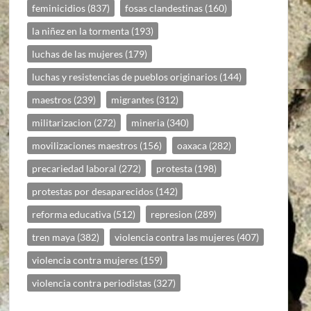
feminicidios
(837)
fosas clandestinas
(160)
la niñez en la tormenta
(193)
luchas de las mujeres
(179)
luchas y resistencias de pueblos originarios
(144)
maestros
(239)
migrantes
(312)
militarizacion
(272)
mineria
(340)
movilizaciones maestros
(156)
oaxaca
(282)
precariedad laboral
(272)
protesta
(198)
protestas por desaparecidos
(142)
reforma educativa
(512)
represion
(289)
tren maya
(382)
violencia contra las mujeres
(407)
violencia contra mujeres
(159)
violencia contra periodistas
(327)