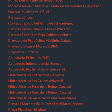
Minería en el Istmo de Tehuantepec
Morelos
Nayarit
NOTICIAS
Noticias Nacionales
Nuevo León
Oaxaca
Palabras del EZLN
Parques eólicos
Corredor Eólico del Istmo de Tehuantepec
Parque Eólico Dzilam de Bravo (Yucatán)
Parques Eólicos en Baja California Norte
Proyecto de Propósitos Múltiples Xalapa
Proyecto Integral Morelos (PIM)
Proyectos Hídricos
Acueducto El Realito (SLP)
Acueducto Independencia (Sonora)
Acueducto Río San Pedro (Guerrero)
Hidroeléctrica La Parota (Guerrero)
Hidroeléctrica Las Cruces (Nayarit)
Hidroeléctrica Paso de la Reina (Oaxaca)
Hidroeléctrica Paso de la Reina (Oaxaca)
Hidroeléctricas en la Sierra Norte de Puebla
Presa La Maroma (SLP)
Presa Los Pilares (Sonora)
Presa Picachos (Sinaloa)