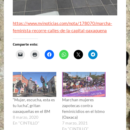
https://www.nvinoticias.com/nota/178070/marcha-
feminista-recorre-calles-de-la-capital-oaxaquena
Comparte esto:
“Mujer, escucha, esta es
Marchan mujeres
tu lucha”, gritan
zapotecas contra
oaxaqueñas en el 8M
feminicidios en el Istmo
8 marzo, 2020
(Oaxaca)
En "CINTILLO"
7 marzo, 2021
En "CINTILLO"