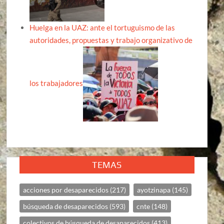
Huelga en la UAZ: ante el tortuguismo de las
autoridades, propuestas y trabajo organizativo de
los trabajadores
TEMAS
acciones por desaparecidos
(217)
ayotzinapa
(145)
búsqueda de desaparecidos
(593)
cnte
(148)
colectivos de búsqueda de desaparecidos
(413)