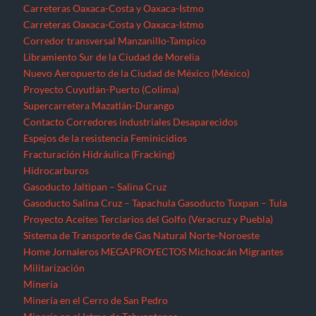
Carreteras Oaxaca-Costa y Oaxaca-Istmo
Carreteras Oaxaca-Costa y Oaxaca-Istmo
Corredor transversal Manzanillo-Tampico
Libramiento Sur de la Ciudad de Morelia
Nuevo Aeropuerto de la Ciudad de México (México)
Proyecto Cuyutlán-Puerto (Colima)
Supercarretera Mazatlán-Durango
Contacto
Corredores industriales
Desaparecidos
Espejos de la resistencia
Feminicidios
Fracturación Hidráulica (Fracking)
Hidrocarburos
Gasoducto Jaltipan – Salina Cruz
Gasoducto Salina Cruz – Tapachula
Gasoducto Tuxpan – Tula
Proyecto Aceites Terciarios del Golfo (Veracruz y Puebla)
Sistema de Transporte de Gas Natural Norte-Noroeste
Home
Jornaleros
MEGAPROYECTOS
Michoacán
Migrantes
Militarización
Minería
Minería en el Cerro de San Pedro