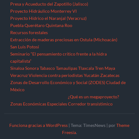
Presa y Acueducto del Zapotillo (Jalisco)
Proyecto Hidráulico Monterrey VI
Proyecto Hídrico el Naranjal (Veracruz)
Puebla
Querétaro
Quintana Roo
Recursos forestales
Extracción de maderas preciosas en Ostula (Michoacán)
San Luis Potosí
Seminario “El pensamiento crítico frente a la hidra
capitalista”
Sinaloa
Sonora
Tabasco
Tamaulipas
Tlaxcala
Tren Maya
Veracruz
Violencia contra periodistas
Yucatán
Zacatecas
Zonas de Desarrollo Económico y Social (ZODES) Ciudad de
México
¿Qué es un megaproyecto?
Zonas Económicas Especiales
Corredor transístimico
Funciona gracias a WordPress
|
Tema: TimesNews
|
por
Theme
Freesia
.