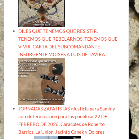
DILES QUE TENEMOS QUE RESISTIR,
TENEMOS QUE REBELARNOS, TENEMOS QUE
VIVIR. CARTA DEL SUBCOMANDANTE
INSURGENTE MOISÉS A LUIS DE TAVIRA
JORNADAS ZAPATISTAS «Justicia para Samir y
autodeterminación para los pueblos». 22 DE
FEBRERO DE 2026, Caracoles de Roberto
Barrios, La Unión, Jacinto Canek y Dolores