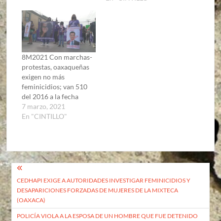
8M2021 Con marchas-
protestas, oaxaqueñas
exigen no más
feminicidios; van 510
del 2016 a la fecha
7 marzo, 2021
En "CINTILLO"
Navegación
CEDHAPI EXIGE A AUTORIDADES INVESTIGAR FEMINICIDIOS Y
de
DESAPARICIONES FORZADAS DE MUJERES DE LA MIXTECA
entradas
(OAXACA)
POLICÍA VIOLA A LA ESPOSA DE UN HOMBRE QUE FUE DETENIDO