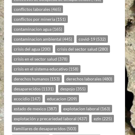
conflictos laborales
(465)
conflictos por mineria
(151)
contaminacion agua
(165)
contaminacion ambiental
(445)
covid-19
(532)
crisis del agua
(200)
crisis del sector salud
(280)
crisis en el sector salud
(378)
crisis en el sistema educativo
(158)
derechos humanos
(153)
derechos laborales
(480)
desaparecidos
(1131)
despojo
(355)
ecocidio
(147)
educacion
(209)
estado de mexico
(387)
explotacion laboral
(163)
explotación y precariedad laboral
(437)
ezln
(225)
familiares de desaparecidos
(503)