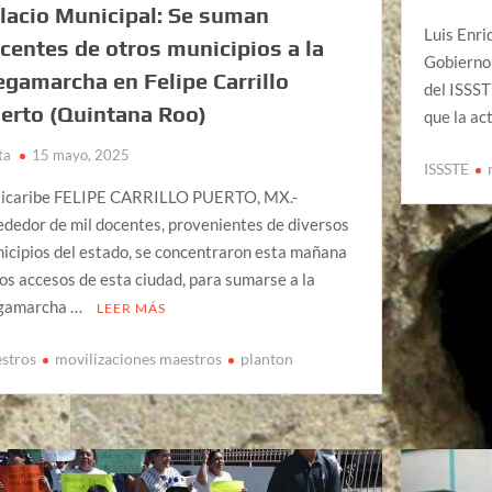
lacio Municipal: Se suman
Luis Enri
centes de otros municipios a la
Gobierno
gamarcha en Felipe Carrillo
del ISSST
erto (Quintana Roo)
que la ac
ta
15 mayo, 2025
ISSSTE
icaribe FELIPE CARRILLO PUERTO, MX.-
ededor de mil docentes, provenientes de diversos
icipios del estado, se concentraron esta mañana
los accesos de esta ciudad, para sumarse a la
gamarcha …
LEER MÁS
stros
movilizaciones maestros
planton