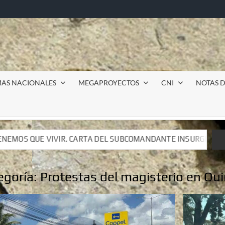
MAS NACIONALES
MEGAPROYECTOS
CNI
NOTAS D
SUBCOMANDANTE INSURGENTE MOISÉS A LUIS DE TAVIRA
SUBCOMANDANTE INSURGENTE MOISÉS A LUIS DE TAVIRA
egoría:
Protestas del magisterio en Qu