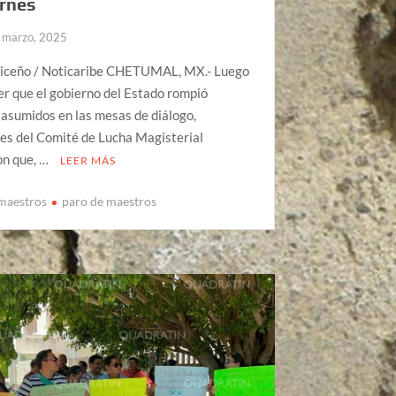
ernes
 marzo, 2025
riceño / Noticaribe CHETUMAL, MX.- Luego
r que el gobierno del Estado rompió
asumidos en las mesas de diálogo,
es del Comité de Lucha Magisterial
on que, …
LEER MÁS
maestros
paro de maestros