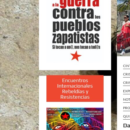
CIN
CRI
Encuentros
CRI
Internacionales
Rebeldías y
EXP
Resistencias
NOT
PRO
QUI
Da