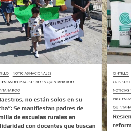
TILLO
NOTICIAS NACIONALES
CINTILLO
TESTAS DEL MAGISTERIO EN QUINTANA ROO
CRISIS DE
NTANA ROO
NOTICIAS
aestros, no están solos en su
PROTESTA
cha”: Se manifiestan padres de
QUINTAN
Resien
milia de escuelas rurales en
reform
lidaridad con docentes que buscan