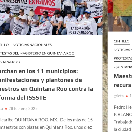
CINTILLO
TILLO
NOTICIAS NACIONALES
NOTICIAS
TESTAS DEL MAGISTERIO EN QUINTANA ROO
PROTESTA
NTANA ROO
QUINTAN
rchan en los 11 municipios:
Maestr
nifestaciones y plantones de
recurs
estros en Quintana Roo contra la
grieta
1
forma del ISSSTE
Pedro H
ta
28 febrero, 2025
P. BLANC
icaribe QUINTANA ROO, MX.- De los más de 15
Trabajado
 maestros con plazas en Quintana Roo, unos diez
la ciudad