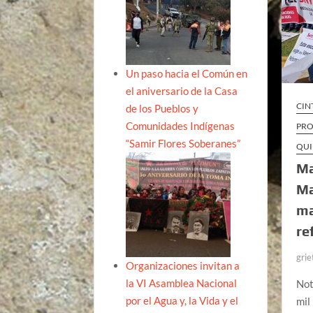
Un paso hacia el Común en
el aniversario de la Casa
CIN
de los Pueblos y
Comunidades Indígenas
PRO
“Samir Flores Soberanes”
QUI
Ma
Ma
ma
re
grie
Organizaciones invitan a
la VI Asamblea Nacional
Not
por el Agua y, la Vida y el
mil