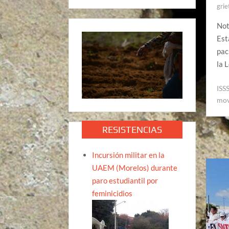
grie
Not
Est
pac
la 
ISS
mov
RESISTENCIAS
Incursión militar en la
UAEM (Morelos) durante
paro estudiantil por
feminicidios