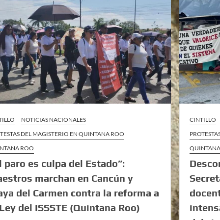
TILLO
NOTICIAS NACIONALES
CINTILLO
TESTAS DEL MAGISTERIO EN QUINTANA ROO
PROTESTA
NTANA ROO
QUINTAN
l paro es culpa del Estado”:
Desco
estros marchan en Cancún y
Secret
aya del Carmen contra la reforma a
docent
 Ley del ISSSTE (Quintana Roo)
intens