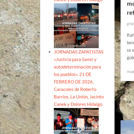
mo
re
grie
Raf
ben
se 
JORNADAS ZAPATISTAS
gob
«Justicia para Samir y
autodeterminación para
mae
los pueblos». 21 DE
FEBRERO DE 2026,
Caracoles de Roberto
Barrios, La Unión, Jacinto
Canek y Dolores Hidalgo