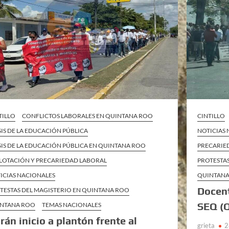
TILLO
CONFLICTOS LABORALES EN QUINTANA ROO
CINTILLO
SIS DE LA EDUCACIÓN PÚBLICA
NOTICIAS
SIS DE LA EDUCACIÓN PÚBLICA EN QUINTANA ROO
PRECARIE
LOTACIÓN Y PRECARIEDAD LABORAL
PROTESTA
ICIAS NACIONALES
QUINTAN
Docent
TESTAS DEL MAGISTERIO EN QUINTANA ROO
SEQ (
NTANA ROO
TEMAS NACIONALES
rán inicio a plantón frente al
grieta
2