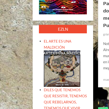
Pa
do
me
Pu
EZLN
grie
EL ARTE ES UNA
Not
MALDICIÓN
Alr
mun
en 
me
mae
DILES QUE TENEMOS
QUE RESISTIR, TENEMOS
QUE REBELARNOS,
TENEMOS QUE VIVIR.