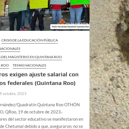
CRISIS DE LA EDUCACIÓN PÚBLICA
 NACIONALES
S DEL MAGISTERIO EN QUINTANA ROO
A ROO
TEMAS NACIONALES
os exigen ajuste salarial con
os federales (Quintana Roo)
9 octubre, 2023
ernández/Quadratín Quintana Roo OTHÓN
O, QRoo, 19 de octubre de 2023.-
res del sector educativo se manifestaron en
 de Chetumal debido a que, aseguraron, no se