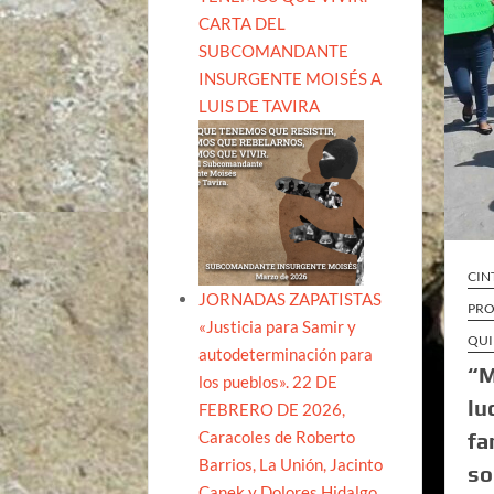
CARTA DEL
SUBCOMANDANTE
INSURGENTE MOISÉS A
LUIS DE TAVIRA
CIN
JORNADAS ZAPATISTAS
PRO
«Justicia para Samir y
QUI
autodeterminación para
“M
los pueblos». 22 DE
lu
FEBRERO DE 2026,
Caracoles de Roberto
fa
Barrios, La Unión, Jacinto
so
Canek y Dolores Hidalgo