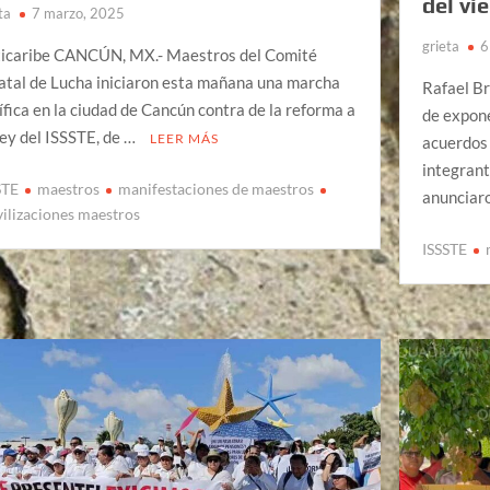
del vi
ta
7 marzo, 2025
grieta
6
icaribe CANCÚN, MX.- Maestros del Comité
atal de Lucha iniciaron esta mañana una marcha
Rafael B
ífica en la ciudad de Cancún contra de la reforma a
de expone
Ley del ISSSTE, de …
LEER MÁS
acuerdos 
integrant
STE
maestros
manifestaciones de maestros
anunciar
ilizaciones maestros
ISSSTE