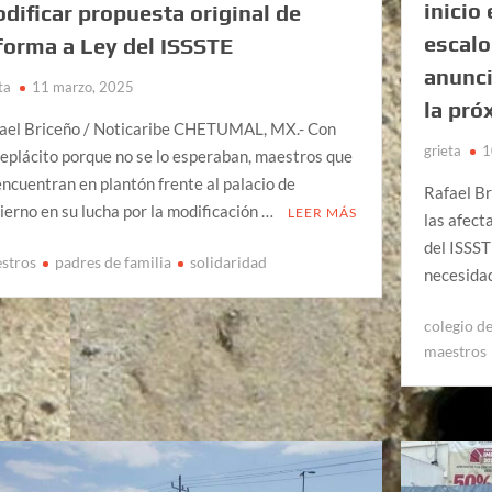
inicio
dificar propuesta original de
escalo
forma a Ley del ISSSTE
anunci
ta
11 marzo, 2025
la pró
ael Briceño / Noticaribe CHETUMAL, MX.- Con
grieta
1
eplácito porque no se lo esperaban, maestros que
encuentran en plantón frente al palacio de
Rafael B
ierno en su lucha por la modificación …
LEER MÁS
las afect
del ISSST
stros
padres de familia
solidaridad
necesida
colegio de
maestros