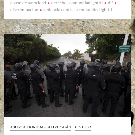
abuso de autoridad
derechos comunidad lgbttti
dif
discriminacion
violencia contra la comunidad lgbttti
ABUSO AUTORIDADES EN YUCATÁN
CINTILLO