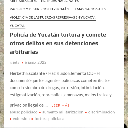
MILITARIZACIÓN
NOTICIAS NACIONALES
RACISMO Y DESPRECIO EN YUCATÁN
TEMAS NACIONALES
VIOLENCIA DE LAS FUERZAS REPRESIVAS EN YUCATÁN
YUCATÁN
Policía de Yucatán tortura y comete
otros delitos en sus detenciones
arbitrarias
grieta
6 junio, 2022
Herbeth Escalante / Haz Ruido Elementa DDHH
documentó que los agentes policiacos cometen ilícitos
como la siembra de drogas, extorsión, intimidación,
estigmatización, represalias, amenazas, malos tratos y
privación ilegal de …
LEER MÁS
abuso policiaco
aumento militarizacion
discriminacion
extorsion
tortura policiaca