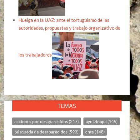
Huelga en la UAZ: ante el tortuguismo de las
autoridades, propuestas y trabajo organizativo de
los trabajadores
TEMAS
acciones por desaparecidos
(217)
ayotzinapa
(145)
búsqueda de desaparecidos
(593)
cnte
(148)