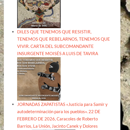
DILES QUE TENEMOS QUE RESISTIR,
TENEMOS QUE REBELARNOS, TENEMOS QUE
VIVIR. CARTA DEL SUBCOMANDANTE
INSURGENTE MOISÉS A LUIS DE TAVIRA
JORNADAS ZAPATISTAS «Justicia para Samir y
autodeterminación para los pueblos». 22 DE
FEBRERO DE 2026, Caracoles de Roberto
Barrios, La Unión, Jacinto Canek y Dolores