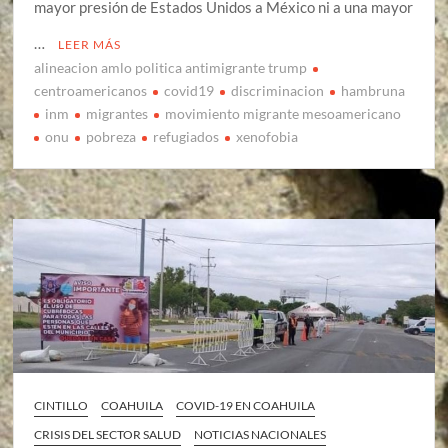
mayor presión de Estados Unidos a México ni a una mayor
…
LEER MÁS
alineacion amlo politica antimigrante trump
centroamericanos
covid19
discriminacion
hambruna
inm
migrantes
movimiento migrante mesoamericano
onu
pobreza
refugiados
xenofobia
CINTILLO
COAHUILA
COVID-19 EN COAHUILA
CRISIS DEL SECTOR SALUD
NOTICIAS NACIONALES