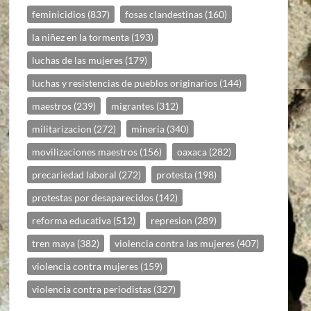
feminicidios
(837)
fosas clandestinas
(160)
la niñez en la tormenta
(193)
luchas de las mujeres
(179)
luchas y resistencias de pueblos originarios
(144)
maestros
(239)
migrantes
(312)
militarizacion
(272)
mineria
(340)
movilizaciones maestros
(156)
oaxaca
(282)
precariedad laboral
(272)
protesta
(198)
protestas por desaparecidos
(142)
reforma educativa
(512)
represion
(289)
tren maya
(382)
violencia contra las mujeres
(407)
violencia contra mujeres
(159)
violencia contra periodistas
(327)