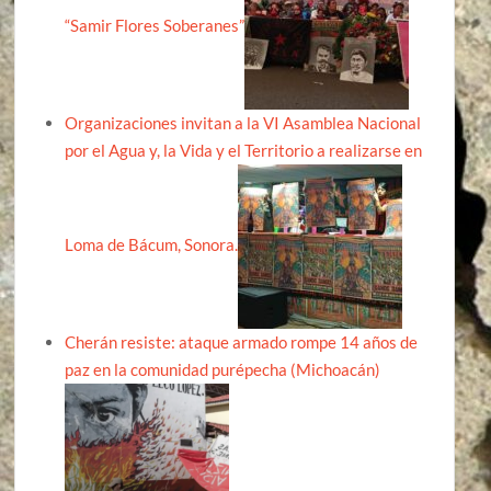
“Samir Flores Soberanes”
Organizaciones invitan a la VI Asamblea Nacional
por el Agua y, la Vida y el Territorio a realizarse en
Loma de Bácum, Sonora.
Cherán resiste: ataque armado rompe 14 años de
paz en la comunidad purépecha (Michoacán)