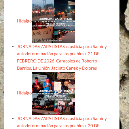
Hidalgo
JORNADAS ZAPATISTAS «Justicia para Samir y
autodeterminación para los pueblos». 21 DE
FEBRERO DE 2026, Caracoles de Roberto
Barrios, La Unión, Jacinto Canek y Dolores
Hidalgo
JORNADAS ZAPATISTAS «Justicia para Samir y
autodeterminación para los pueblos». 20 DE