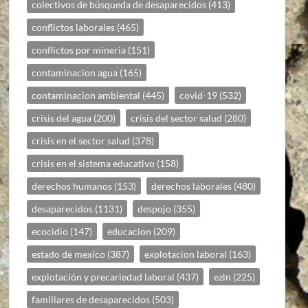
colectivos de búsqueda de desaparecidos
(413)
conflictos laborales
(465)
conflictos por mineria
(151)
contaminacion agua
(165)
contaminacion ambiental
(445)
covid-19
(532)
crisis del agua
(200)
crisis del sector salud
(280)
crisis en el sector salud
(378)
crisis en el sistema educativo
(158)
derechos humanos
(153)
derechos laborales
(480)
desaparecidos
(1131)
despojo
(355)
ecocidio
(147)
educacion
(209)
estado de mexico
(387)
explotacion laboral
(163)
explotación y precariedad laboral
(437)
ezln
(225)
familiares de desaparecidos
(503)