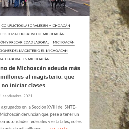
CONFLICTOS LABORALES EN MICHOACÁN
 EL SISTEMA EDUCATIVO DE MICHOACÁN
IÓN Y PRECARIEDAD LABORAL
MICHOACÁN
CIONES DEL MAGISTERIO EN MICHOACÁN
DAD LABORAL EN MICHOACÁN
rno de Michoacán adeuda más
 millones al magisterio, que
 no iniciar clases
1 septiembre, 2021
agrupados en la Sección XVIII del SNTE-
Michoacán denuncian que, pese a tener un
on autoridades federales y estatales, no les
o más de mil millones, …
LEER MÁS