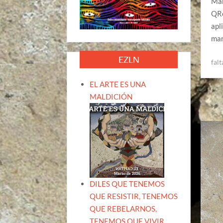
Man
QRo
apl
mar
EZLN
fal
EL ARTE ES UNA
MALDICIÓN
DILES QUE TENEMOS
QUE RESISTIR, TENEMOS
QUE REBELARNOS,
TENEMOS QUE VIVIR.