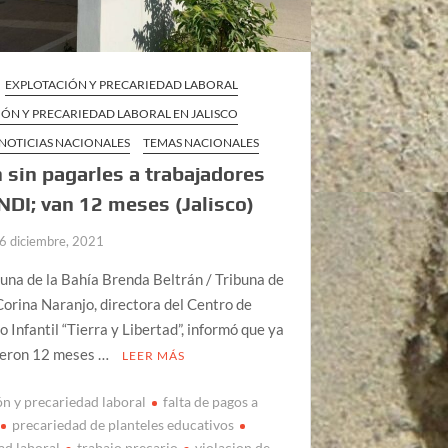
EXPLOTACIÓN Y PRECARIEDAD LABORAL
ÓN Y PRECARIEDAD LABORAL EN JALISCO
NOTICIAS NACIONALES
TEMAS NACIONALES
 sin pagarles a trabajadores
NDI; van 12 meses (Jalisco)
6 diciembre, 2021
buna de la Bahía Brenda Beltrán / Tribuna de
Corina Naranjo, directora del Centro de
o Infantil “Tierra y Libertad”, informó que ya
ieron 12 meses …
LEER MÁS
ón y precariedad laboral
falta de pagos a
precariedad de planteles educativos
ad laboral
trabajo precario
violacion de