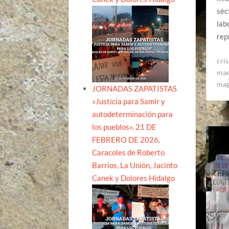
sec
lab
rep
cri
mae
mag
JORNADAS ZAPATISTAS
«Justicia para Samir y
autodeterminación para
los pueblos». 21 DE
FEBRERO DE 2026,
Caracoles de Roberto
Barrios, La Unión, Jacinto
Canek y Dolores Hidalgo