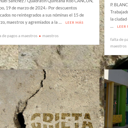
uel Sánchez / Quadratín Quintana Roo CANCÚN,
P. BLANC
o, 19 de marzo de 2024.- Por descuentos
Trabajado
icados no reintegrados a sus nóminas el 15 de
la ciudad
zo, maestros y agremiados a la …
LEER MÁS
…
LEER
ta de pagos a maestros
maestros
falta de 
maestros