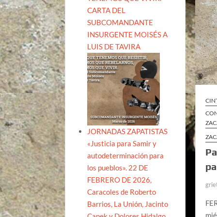
CARTA DEL
SUBCOMANDANTE
INSURGENTE MOISÉS A
LUIS DE TAVIRA
CIN
CON
ZAC
JORNADAS ZAPATISTAS
ZAC
«Justicia para Samir y
Pa
autodeterminación para
pa
los pueblos». 22 DE
FEBRERO DE 2026,
grie
Caracoles de Roberto
FE
Barrios, La Unión, Jacinto
mié
Canek y Dolores Hidalgo