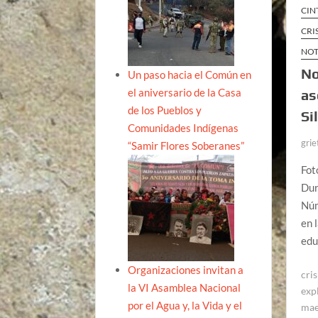
CIN
CRI
NOT
No
Un paso hacia el Común en
el aniversario de la Casa
as
de los Pueblos y
Si
Comunidades Indígenas
grie
“Samir Flores Soberanes”
Fot
Dur
Núm
en 
edu
Organizaciones invitan a
cri
la VI Asamblea Nacional
exp
por el Agua y, la Vida y el
mae