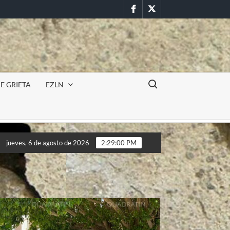
Facebook
Twitter
Buscar:
E GRIETA
EZLN
ncursión militar en la UAEM (Morelos) durante paro estudiantil p
jueves, 6 de agosto de 2026
2:29:03 PM
ncursión militar en la UAEM (Morelos) durante paro estudiantil p