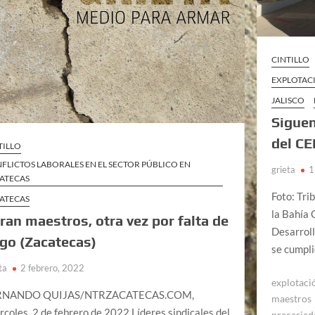
CINTILLO
EXPLOTACI
JALISCO
Siguen
del CE
TILLO
FLICTOS LABORALES EN EL SECTOR PÚBLICO EN
grieta
1
ATECAS
Foto: Tri
ATECAS
la Bahía 
ran maestros, otra vez por falta de
Desarroll
go (Zacatecas)
se cumpl
ta
2 febrero, 2022
explotaci
RNANDO QUIJAS/NTRZACATECAS.COM,
maestros
rcoles, 2 de febrero de 2022 Líderes sindicales del
precaried