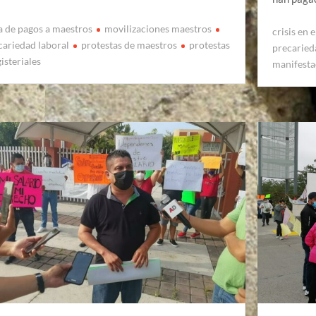
ta de pagos a maestros
movilizaciones maestros
crisis en 
cariedad laboral
protestas de maestros
protestas
precaried
isteriales
manifesta