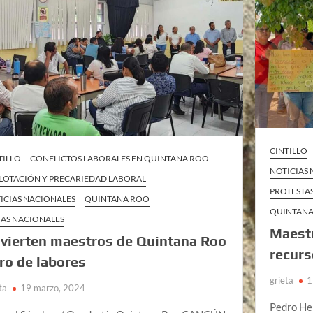
CINTILLO
TILLO
CONFLICTOS LABORALES EN QUINTANA ROO
NOTICIAS
LOTACIÓN Y PRECARIEDAD LABORAL
PROTESTA
ICIAS NACIONALES
QUINTANA ROO
QUINTAN
AS NACIONALES
Maestr
vierten maestros de Quintana Roo
recurs
ro de labores
grieta
1
ta
19 marzo, 2024
Pedro H