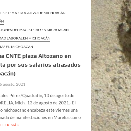
 EL SISTEMA EDUCATIVO DE MICHOACÁN
ÁN
CIONES DEL MAGISTERIO EN MICHOACÁN
DAD LABORAL EN MICHOACÁN
CIAS EN MICHOACÁN
a CNTE plaza Altozano en
ta por sus salarios atrasados
oacán)
6 agosto, 2021
rales Pérez/Quadratín, 13 de agosto de
ELIA, Mich., 13 de agosto de 2021.- El
io michoacano encabeza este viernes una
rnada de manifestaciones en Morelia, como
LEER MÁS