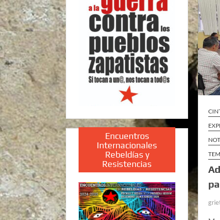
CIN
EXP
Encuentros
NOT
Internacionales
Rebeldías y
TEM
Resistencias
Ad
pa
grie