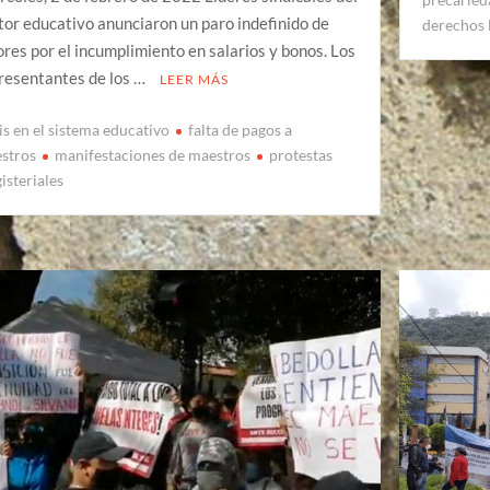
tor educativo anunciaron un paro indefinido de
derechos 
ores por el incumplimiento en salarios y bonos. Los
resentantes de los …
LEER MÁS
sis en el sistema educativo
falta de pagos a
stros
manifestaciones de maestros
protestas
isteriales