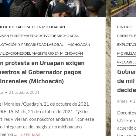
FLICTOS LABORALES EN MICHOACÁN
CINTILLO
SIS EN EL SISTEMA EDUCATIVO DE MICHOACÁN
CRISIS EN
LOTACIÓN Y PRECARIEDAD LABORAL
MICHOACÁN
EXPLOTAC
ILIZACIONES DEL MAGISTERIO EN MICHOACÁN
MOVILIZA
n protesta en Uruapan exigen
PRECARIE
Gobie
estros al Gobernador pagos
de mil
incenales (Michoacán)
decide
ta
21 octubre, 2021
grieta
2
el Morales /Quadatín, 21 de octubre de 2021
ELIA, Mich., 21 de octubre de 2021.- “¡Si los
Docentes 
tires vivieran, con nosotros andarían!”, con este
CNTE en 
to, integrantes del magisterio michoacano
acuerdo c
ibieron …
LEER MÁS
han pagad