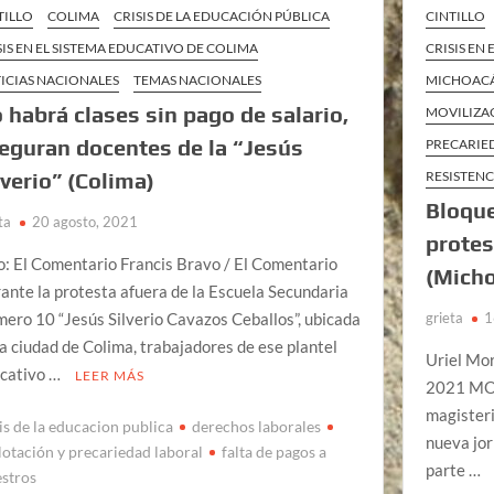
TILLO
COLIMA
CRISIS DE LA EDUCACIÓN PÚBLICA
CINTILLO
SIS EN EL SISTEMA EDUCATIVO DE COLIMA
CRISIS EN
ICIAS NACIONALES
TEMAS NACIONALES
MICHOAC
 habrá clases sin pago de salario,
MOVILIZA
eguran docentes de la “Jesús
PRECARIE
lverio” (Colima)
RESISTEN
Bloque
ta
20 agosto, 2021
protes
o: El Comentario Francis Bravo / El Comentario
(Mich
ante la protesta afuera de la Escuela Secundaria
ero 10 “Jesús Silverio Cavazos Ceballos”, ubicada
grieta
1
la ciudad de Colima, trabajadores de ese plantel
Uriel Mo
cativo …
LEER MÁS
2021 MOR
magister
sis de la educacion publica
derechos laborales
nueva jo
lotación y precariedad laboral
falta de pagos a
parte …
stros