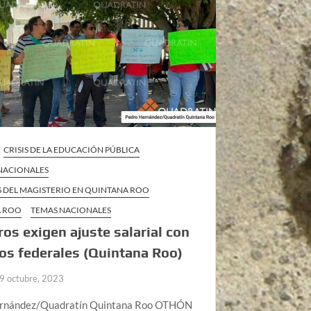
CRISIS DE LA EDUCACIÓN PÚBLICA
 NACIONALES
S DEL MAGISTERIO EN QUINTANA ROO
A ROO
TEMAS NACIONALES
os exigen ajuste salarial con
os federales (Quintana Roo)
9 octubre, 2023
ernández/Quadratín Quintana Roo OTHÓN