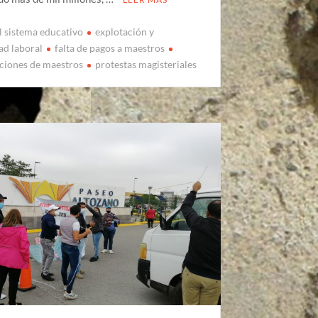
el sistema educativo
explotación y
ad laboral
falta de pagos a maestros
ciones de maestros
protestas magisteriales