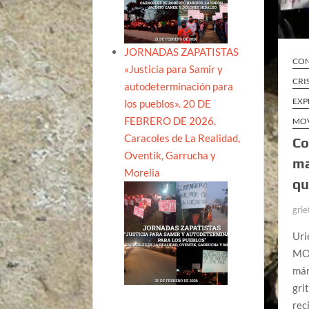
JORNADAS ZAPATISTAS
CON
«Justicia para Samir y
CRI
autodeterminación para
EXP
los pueblos». 20 DE
FEBRERO DE 2026,
MOV
Caracoles de La Realidad,
Co
Oventik, Garrucha y
ma
Morelia
qu
grie
Uri
MOR
már
gri
rec