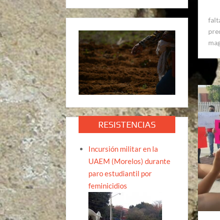
fal
pre
mag
RESISTENCIAS
Incursión militar en la
UAEM (Morelos) durante
paro estudiantil por
feminicidios