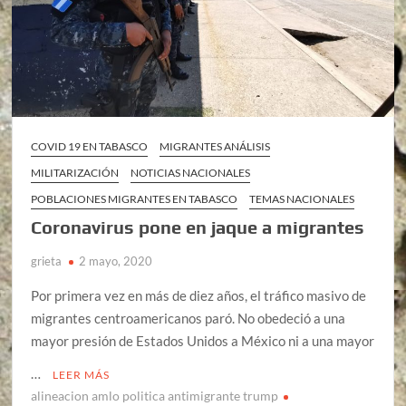
COVID 19 EN TABASCO
MIGRANTES ANÁLISIS
MILITARIZACIÓN
NOTICIAS NACIONALES
POBLACIONES MIGRANTES EN TABASCO
TEMAS NACIONALES
Coronavirus pone en jaque a migrantes
grieta
2 mayo, 2020
Por primera vez en más de diez años, el tráfico masivo de
migrantes centroamericanos paró. No obedeció a una
mayor presión de Estados Unidos a México ni a una mayor
…
LEER MÁS
alineacion amlo politica antimigrante trump