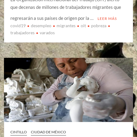
que decenas de millones de trabajadores migrantes que
regresarán a sus países de origen por la …
LEER MÁS
covid19
desempleo
migrantes
oit
pobreza
trabajadores
varados
CINTILLO
CIUDAD DE MÉXICO