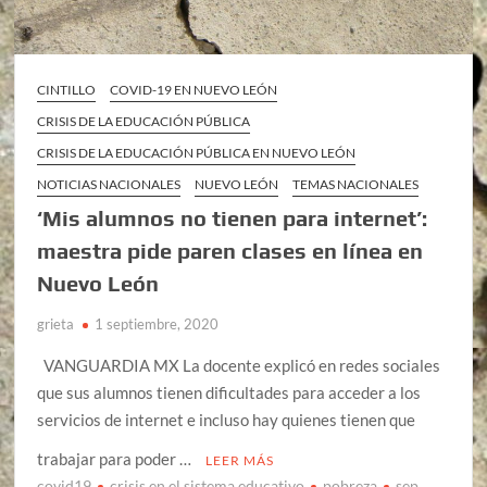
CINTILLO
COVID-19 EN NUEVO LEÓN
CRISIS DE LA EDUCACIÓN PÚBLICA
CRISIS DE LA EDUCACIÓN PÚBLICA EN NUEVO LEÓN
NOTICIAS NACIONALES
NUEVO LEÓN
TEMAS NACIONALES
‘Mis alumnos no tienen para internet’:
maestra pide paren clases en línea en
Nuevo León
grieta
1 septiembre, 2020
VANGUARDIA MX La docente explicó en redes sociales
que sus alumnos tienen dificultades para acceder a los
servicios de internet e incluso hay quienes tienen que
trabajar para poder …
LEER MÁS
covid19
crisis en el sistema educativo
pobreza
sep