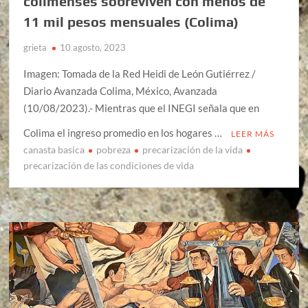
colimenses sobreviven con menos de
11 mil pesos mensuales (Colima)
grieta
10 agosto, 2023
Imagen: Tomada de la Red Heidi de León Gutiérrez /
Diario Avanzada Colima, México, Avanzada
(10/08/2023).- Mientras que el INEGI señala que en
Colima el ingreso promedio en los hogares …
LEER MÁS
canasta basica
pobreza
precarización de la vida
precarización de las condiciones de vida