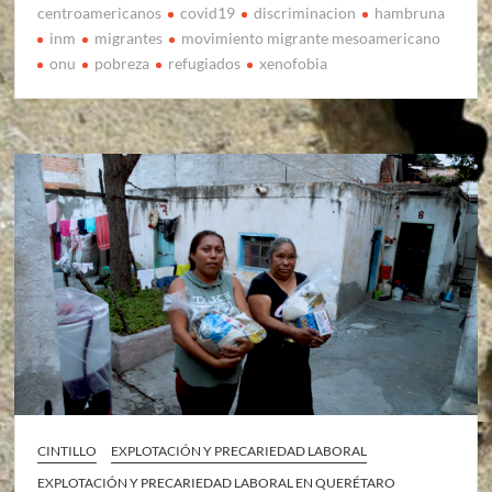
centroamericanos
covid19
discriminacion
hambruna
inm
migrantes
movimiento migrante mesoamericano
onu
pobreza
refugiados
xenofobia
CINTILLO
EXPLOTACIÓN Y PRECARIEDAD LABORAL
EXPLOTACIÓN Y PRECARIEDAD LABORAL EN QUERÉTARO