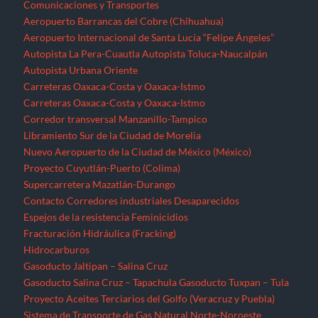
Comunicaciones y Transportes
Aeropuerto Barrancas del Cobre (Chihuahua)
Aeropuerto Internacional de Santa Lucía “Felipe Ángeles”
Autopista La Pera-Cuautla
Autopista Toluca-Naucalpán
Autopista Urbana Oriente
Carreteras Oaxaca-Costa y Oaxaca-Istmo
Carreteras Oaxaca-Costa y Oaxaca-Istmo
Corredor transversal Manzanillo-Tampico
Libramiento Sur de la Ciudad de Morelia
Nuevo Aeropuerto de la Ciudad de México (México)
Proyecto Cuyutlán-Puerto (Colima)
Supercarretera Mazatlán-Durango
Contacto
Corredores industriales
Desaparecidos
Espejos de la resistencia
Feminicidios
Fracturación Hidráulica (Fracking)
Hidrocarburos
Gasoducto Jaltipan – Salina Cruz
Gasoducto Salina Cruz – Tapachula
Gasoducto Tuxpan – Tula
Proyecto Aceites Terciarios del Golfo (Veracruz y Puebla)
Sistema de Transporte de Gas Natural Norte-Noroeste