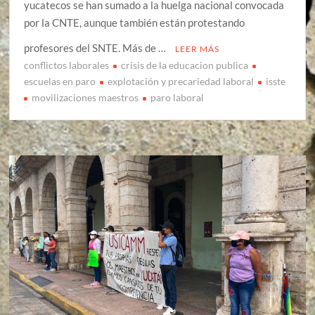
yucatecos se han sumado a la huelga nacional convocada
por la CNTE, aunque también están protestando
profesores del SNTE. Más de …
LEER MÁS
conflictos laborales
crisis de la educacion publica
escuelas en paro
explotación y precariedad laboral
isste
movilizaciones maestros
paro laboral