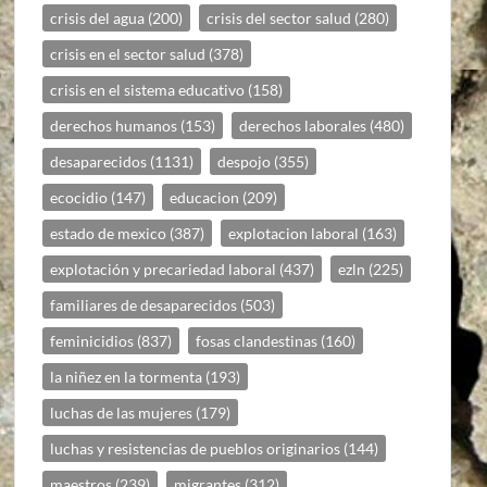
crisis del agua
(200)
crisis del sector salud
(280)
crisis en el sector salud
(378)
crisis en el sistema educativo
(158)
derechos humanos
(153)
derechos laborales
(480)
desaparecidos
(1131)
despojo
(355)
ecocidio
(147)
educacion
(209)
estado de mexico
(387)
explotacion laboral
(163)
explotación y precariedad laboral
(437)
ezln
(225)
familiares de desaparecidos
(503)
feminicidios
(837)
fosas clandestinas
(160)
la niñez en la tormenta
(193)
luchas de las mujeres
(179)
luchas y resistencias de pueblos originarios
(144)
maestros
(239)
migrantes
(312)