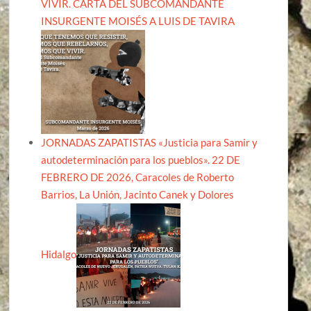
VIVIR. CARTA DEL SUBCOMANDANTE
INSURGENTE MOISÉS A LUIS DE TAVIRA
JORNADAS ZAPATISTAS «Justicia para Samir y
autodeterminación para los pueblos». 22 DE
FEBRERO DE 2026, Caracoles de Roberto
Barrios, La Unión, Jacinto Canek y Dolores
Hidalgo