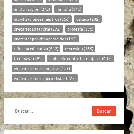
militarizacion
(272)
mineria
(340)
movilizaciones maestros
(156)
oaxaca
(282)
precariedad laboral
(272)
protesta
(198)
protestas por desaparecidos
(142)
reforma educativa
(512)
represion
(289)
tren maya
(382)
violencia contra las mujeres
(407)
violencia contra mujeres
(159)
violencia contra periodistas
(327)
Buscar: