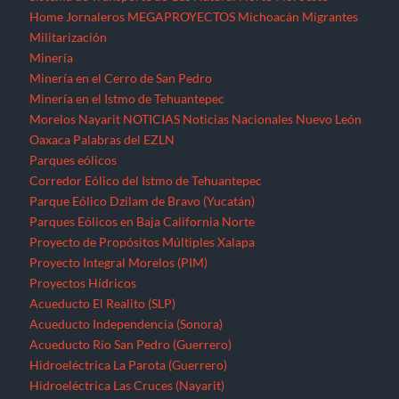
Home
Jornaleros
MEGAPROYECTOS
Michoacán
Migrantes
Militarización
Minería
Minería en el Cerro de San Pedro
Minería en el Istmo de Tehuantepec
Morelos
Nayarit
NOTICIAS
Noticias Nacionales
Nuevo León
Oaxaca
Palabras del EZLN
Parques eólicos
Corredor Eólico del Istmo de Tehuantepec
Parque Eólico Dzilam de Bravo (Yucatán)
Parques Eólicos en Baja California Norte
Proyecto de Propósitos Múltiples Xalapa
Proyecto Integral Morelos (PIM)
Proyectos Hídricos
Acueducto El Realito (SLP)
Acueducto Independencia (Sonora)
Acueducto Río San Pedro (Guerrero)
Hidroeléctrica La Parota (Guerrero)
Hidroeléctrica Las Cruces (Nayarit)