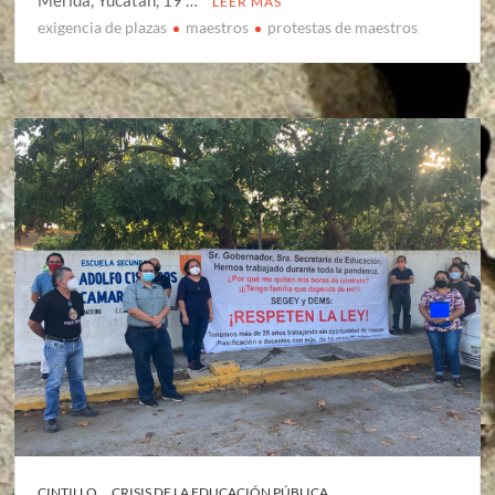
Mérida, Yucatán, 19 …
LEER MÁS
exigencia de plazas
maestros
protestas de maestros
CINTILLO
CRISIS DE LA EDUCACIÓN PÚBLICA