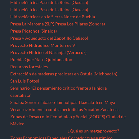
Hidroeléctrica Paso de la Reina (Oaxaca)
Hidroeléctrica Paso de la Reina (Oaxaca)
Hidroeléctricas en la Sierra Norte de Puebla
Presa La Maroma (SLP)
Presa Los Pilares (Sonora)
Presa Picachos (Sinaloa)
Presa y Acueducto del Zapotillo (Jalisco)
Proyecto Hidráulico Monterrey VI
Proyecto Hídrico el Naranjal (Veracruz)
Puebla
Querétaro
Quintana Roo
Recursos forestales
Extracción de maderas preciosas en Ostula (Michoacán)
San Luis Potosí
Seminario “El pensamiento crítico frente a la hidra
capitalista”
Sinaloa
Sonora
Tabasco
Tamaulipas
Tlaxcala
Tren Maya
Veracruz
Violencia contra periodistas
Yucatán
Zacatecas
Zonas de Desarrollo Económico y Social (ZODES) Ciudad de
México
¿Qué es un megaproyecto?
Zonas Económicas Especiales
Corredor transístimico