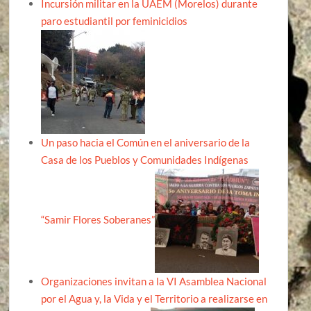
Incursión militar en la UAEM (Morelos) durante
paro estudiantil por feminicidios
Un paso hacia el Común en el aniversario de la
Casa de los Pueblos y Comunidades Indígenas
“Samir Flores Soberanes”
Organizaciones invitan a la VI Asamblea Nacional
por el Agua y, la Vida y el Territorio a realizarse en