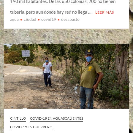
190 mil habitantes. De las 650 colonias, 200 no tienen
tubería, pero aun donde hay red no llega …
LEER MÁS
agua
ciudad
covid19
desabasto
CINTILLO
COVID-19 EN AGUASCALIENTES
COVID-19 EN GUERRERO