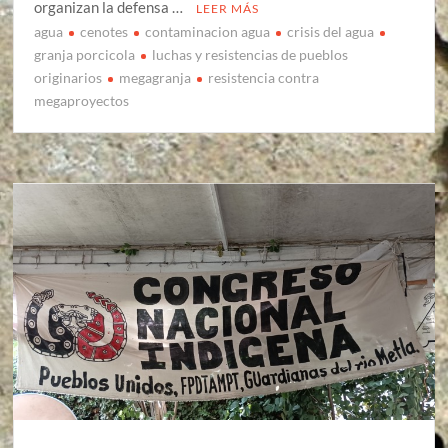
organizan la defensa …
LEER MÁS
agua
cenotes
contaminacion agua
crisis del agua
granja porcicola
luchas y resistencias de pueblos
originarios
megagranja
resistencia contra
megaproyectos