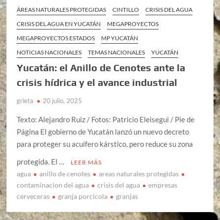
ÁREAS NATURALES PROTEGIDAS
CINTILLO
CRISIS DEL AGUA
CRISIS DEL AGUA EN YUCATÁN
MEGAPROYECTOS
MEGAPROYECTOS ESTADOS
MP YUCATÁN
NOTICIAS NACIONALES
TEMAS NACIONALES
YUCATÁN
Yucatán: el Anillo de Cenotes ante la
crisis hídrica y el avance industrial
grieta
20 julio, 2025
Texto: Alejandro Ruiz / Fotos: Patricio Eleisegui / Pie de
Página El gobierno de Yucatán lanzó un nuevo decreto
para proteger su acuífero kárstico, pero reduce su zona
protegida. El …
LEER MÁS
agua
anillo de cenotes
areas naturales protegidas
contaminacion del agua
crisis del agua
empresas
cerveceras
granja porcicola
granjas