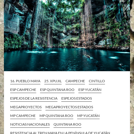
16. PUEBLO MAYA
25. XPUJIL
CAMPECHE
CINTILLO
ESP CAMPECHE
ESP QUINTANA ROO
ESP YUCATÁN
ESPEJOS DE LA RESISTENCIA
ESPEJOS ESTADOS
MEGAPROYECTOS
MEGAPROYECTOS ESTADOS
MP CAMPECHE
MP QUINTANA ROO
MP YUCATÁN
NOTICIAS NACIONALES
QUINTANA ROO
RESISTENCIA AL TREN MAYA EN LA PENÍNSULA DE YUCATÁN