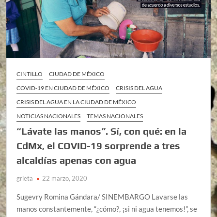
CINTILLO
CIUDAD DE MÉXICO
COVID-19 EN CIUDAD DE MÉXICO
CRISIS DEL AGUA
CRISIS DEL AGUA EN LA CIUDAD DE MÉXICO
NOTICIAS NACIONALES
TEMAS NACIONALES
“Lávate las manos”. Sí, con qué: en la
CdMx, el COVID-19 sorprende a tres
alcaldías apenas con agua
grieta
22 marzo, 2020
Sugevry Romina Gándara/ SINEMBARGO Lavarse las
manos constantemente, “¿cómo?, ¡si ni agua tenemos!”, se