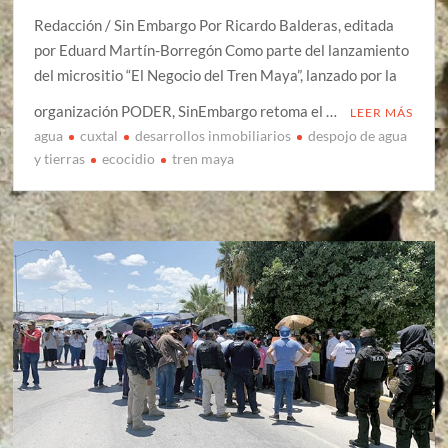
Redacción / Sin Embargo Por Ricardo Balderas, editada
por Eduard Martín-Borregón Como parte del lanzamiento
del micrositio “El Negocio del Tren Maya”, lanzado por la
organización PODER, SinEmbargo retoma el …
LEER MÁS
agua
cuxtal
desarrollos inmobiliarios
despojo de agua
y tierras
ecocidio
tren maya