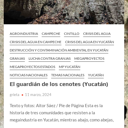
AGROINDUSTRIA
CAMPECHE
CINTILLO
CRISIS DEL AGUA
CRISIS DEL AGUA EN CAMPECHE
CRISIS DEL AGUA EN YUCATÁN
DESTRUCCIÓN Y CONTAMINACIÓN AMBIENTAL EN YUCATÁN
GRANJAS
LUCHA CONTRA GRANJAS
MEGAPROYECTOS
MEGAPROYECTOS ESTADOS
MP YUCATÁN
NOTICIAS NACIONALES
TEMAS NACIONALES
YUCATÁN
El guardián de los cenotes (Yucatán)
grieta
11 marzo, 2024
Texto y fotos: Aitor Sáez / Pie de Página Esta es la
historia de tres comunidades que resisten a la
megaindustria en Yucatán, mientras abajo, como abejas,