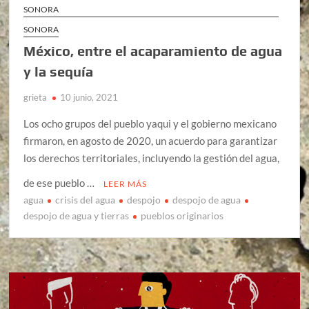
SONORA
SONORA
México, entre el acaparamiento de agua
y la sequía
grieta
10 junio, 2021
Los ocho grupos del pueblo yaqui y el gobierno mexicano
firmaron, en agosto de 2020, un acuerdo para garantizar
los derechos territoriales, incluyendo la gestión del agua,
de ese pueblo …
LEER MÁS
agua
crisis del agua
despojo
despojo de agua
despojo de agua y tierras
pueblos originarios