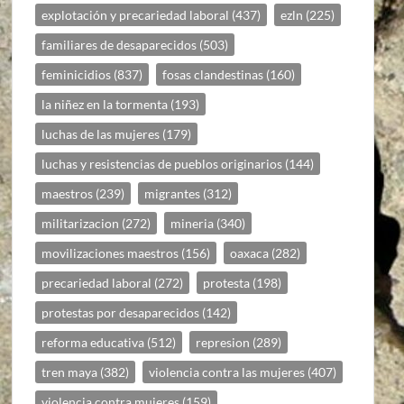
explotación y precariedad laboral
(437)
ezln
(225)
familiares de desaparecidos
(503)
feminicidios
(837)
fosas clandestinas
(160)
la niñez en la tormenta
(193)
luchas de las mujeres
(179)
luchas y resistencias de pueblos originarios
(144)
maestros
(239)
migrantes
(312)
militarizacion
(272)
mineria
(340)
movilizaciones maestros
(156)
oaxaca
(282)
precariedad laboral
(272)
protesta
(198)
protestas por desaparecidos
(142)
reforma educativa
(512)
represion
(289)
tren maya
(382)
violencia contra las mujeres
(407)
violencia contra mujeres
(159)