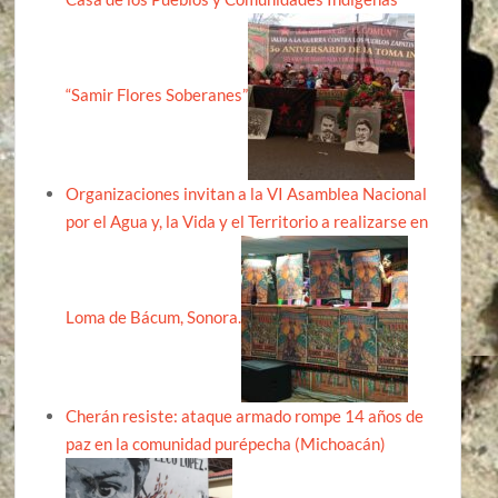
“Samir Flores Soberanes”
Organizaciones invitan a la VI Asamblea Nacional
por el Agua y, la Vida y el Territorio a realizarse en
Loma de Bácum, Sonora.
Cherán resiste: ataque armado rompe 14 años de
paz en la comunidad purépecha (Michoacán)