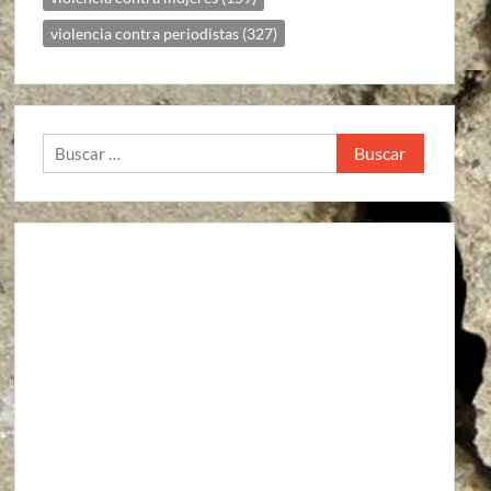
violencia contra periodistas
(327)
Buscar: