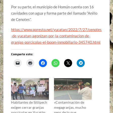
Por su parte, el municipio de Homún cuenta con 16
cavidades con agua y forma parte del llamado “Anillo
de Cenotes”.
https://www.poresto.net/yucatan/2022/7/27/cenotes
-de-yucatan-agonizan-por-la-contaminacion-de-
granjas-porcicolas-el-boom-inmobiliario-345740.html
Comparte esto:
Habitantes de Sitilpech
«Contaminación de
exigen cerrar granjas
megagranjas, mucho
porcícolas en Yucatán
peor de lo que