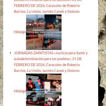
FEBRERO DE 2026, Caracoles de Roberto
Barrios, La Unión, Jacinto Canek y Dolores
Hidalgo
JORNADAS ZAPATISTAS «Justicia para Samir y
autodeterminación para los pueblos». 21 DE
FEBRERO DE 2026, Caracoles de Roberto
Barrios, La Unión, Jacinto Canek y Dolores
Hidalgo