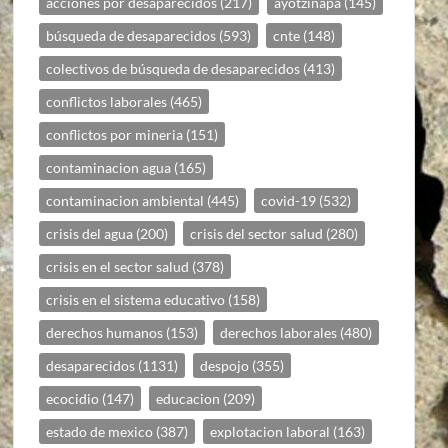
acciones por desaparecidos
(217)
ayotzinapa
(145)
búsqueda de desaparecidos
(593)
cnte
(148)
colectivos de búsqueda de desaparecidos
(413)
conflictos laborales
(465)
conflictos por mineria
(151)
contaminacion agua
(165)
contaminacion ambiental
(445)
covid-19
(532)
crisis del agua
(200)
crisis del sector salud
(280)
crisis en el sector salud
(378)
crisis en el sistema educativo
(158)
derechos humanos
(153)
derechos laborales
(480)
desaparecidos
(1131)
despojo
(355)
ecocidio
(147)
educacion
(209)
estado de mexico
(387)
explotacion laboral
(163)