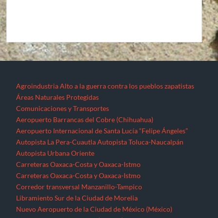
Agroindustria
Alto a la guerra contra los pueblos zapatistas
Áreas Naturales Protegidas
Comunicaciones y Transportes
Aeropuerto Barrancas del Cobre (Chihuahua)
Aeropuerto Internacional de Santa Lucía “Felipe Ángeles”
Autopista La Pera-Cuautla
Autopista Toluca-Naucalpán
Autopista Urbana Oriente
Carreteras Oaxaca-Costa y Oaxaca-Istmo
Carreteras Oaxaca-Costa y Oaxaca-Istmo
Corredor transversal Manzanillo-Tampico
Libramiento Sur de la Ciudad de Morelia
Nuevo Aeropuerto de la Ciudad de México (México)