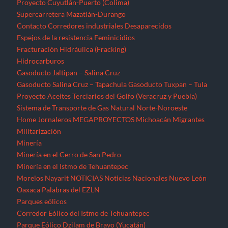
Proyecto Cuyutlán-Puerto (Colima)
Supercarretera Mazatlán-Durango
Contacto
Corredores industriales
Desaparecidos
Espejos de la resistencia
Feminicidios
Fracturación Hidráulica (Fracking)
Hidrocarburos
Gasoducto Jaltipan – Salina Cruz
Gasoducto Salina Cruz – Tapachula
Gasoducto Tuxpan – Tula
Proyecto Aceites Terciarios del Golfo (Veracruz y Puebla)
Sistema de Transporte de Gas Natural Norte-Noroeste
Home
Jornaleros
MEGAPROYECTOS
Michoacán
Migrantes
Militarización
Minería
Minería en el Cerro de San Pedro
Minería en el Istmo de Tehuantepec
Morelos
Nayarit
NOTICIAS
Noticias Nacionales
Nuevo León
Oaxaca
Palabras del EZLN
Parques eólicos
Corredor Eólico del Istmo de Tehuantepec
Parque Eólico Dzilam de Bravo (Yucatán)