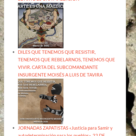
DILES QUE TENEMOS QUE RESISTIR,
TENEMOS QUE REBELARNOS, TENEMOS QUE
VIVIR. CARTA DEL SUBCOMANDANTE
INSURGENTE MOISÉS A LUIS DE TAVIRA
JORNADAS ZAPATISTAS «Justicia para Samir y
autodeterminación para los pueblos». 22 DE