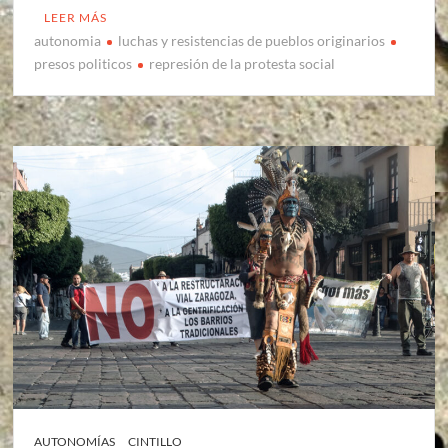
LEER MÁS
autonomia
luchas y resistencias de pueblos originarios
presos politicos
represión de la protesta social
AUTONOMÍAS
CINTILLO