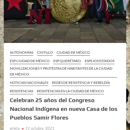
AUTONOMÍAS
CINTILLO
CIUDAD DE MÉXICO
ESP CIUDAD DE MÉXICO
ESP QUERÉTARO
ESPEJOS ESTADOS
MOVILIZACIONES Y PROTESTAS DE HABITANTES DE LA CIUDAD
DE MÉXICO
NOTICIAS NACIONALES
REDES DE RESISTENCIA Y REBELDÍA
RESISTENCIAS
RESISTENCIAS EN LA CIUDAD DE MÉXICO
Celebran 25 años del Congreso
Nacional Indígena en nueva Casa de los
Pueblos Samir Flores
grieta
12 octubre, 2021