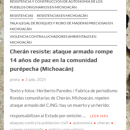
RESISTENCIA Y CONSTRUCCIÓN DE AUTONOMÍA DE LOS
PUEBLOS ORIGINARIOS EN MICHOACÁN
RESISTENCIAS
RESISTENCIAS EN MICHOACÁN
TALA ILEGAL DE BOSQUES Y ROBO DE MADERAS PRECIOSAS EN
MICHOACÁN
VIOLENCIA CONTRA LUCHADORES AMBIENTALES EN
MICHOACÁN
Cherán resiste: ataque armado rompe
14 años de paz en la comunidad
purépecha (Michoacán)
grieta
2 julio, 2025
Texto y fotos: Heriberto Paredes / Fabrica de periodismo
Rondas comunitarias de Cherán, Michoacán, repelen
ataque armado del CJNG: hay un muerto y un herido;
responsabilizan al Estado por omisión. …
LEER MÁS
ataques contra la poblacion civil
autonomia
cheran
crimen organizado
policía comunitaria