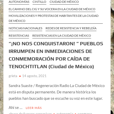
AUTONOMÍAS
CINTILLO
CIUDAD DE MÉXICO
EL CAMINO DEL CIG Y SU VOCERA EN LA CIUDAD DE MÉXICO
MOVILIZACIONES Y PROTESTAS DE HABITANTES DE LA CIUDAD
DE MÉXICO
NOTICIAS NACIONALES
REDES DE RESISTENCIA Y REBELDÍA
RESISTENCIAS
RESISTENCIAS EN LA CIUDAD DE MÉXICO
“¡NO NOS CONQUISTARON! ” PUEBLOS
IRRUMPEN EN INMEDIACIONES DE
CONMEMORACIÓN POR CAÍDA DE
TENOCHTITLAN (Ciudad de México)
grieta
14 agosto, 2021
Sandra Suaste / Regeneración Radio La Ciudad de México
está en disputa permanente. De manera histórica los
pueblos han buscado que se escuche su voz en este lugar.
Ahí se …
LEER MÁS
abuso de fuerzas represivas
autonomia
congreso