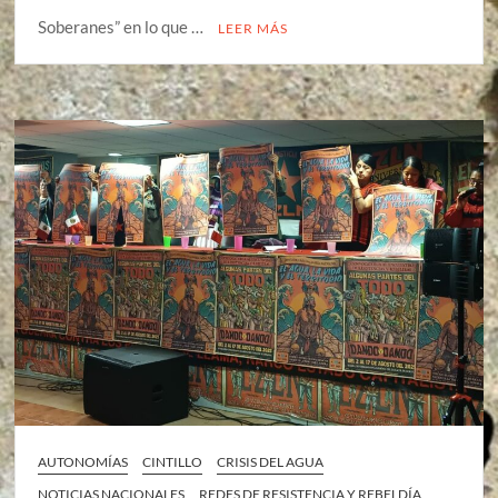
Soberanes” en lo que …
LEER MÁS
AUTONOMÍAS
CINTILLO
CRISIS DEL AGUA
NOTICIAS NACIONALES
REDES DE RESISTENCIA Y REBELDÍA