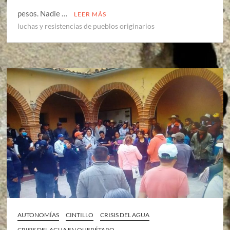
pesos. Nadie …
LEER MÁS
luchas y resistencias de pueblos originarios
AUTONOMÍAS
CINTILLO
CRISIS DEL AGUA
CRISIS DEL AGUA EN QUERÉTARO