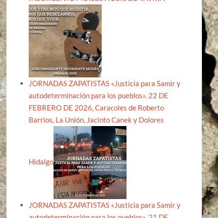
JORNADAS ZAPATISTAS «Justicia para Samir y
autodeterminación para los pueblos». 22 DE
FEBRERO DE 2026, Caracoles de Roberto
Barrios, La Unión, Jacinto Canek y Dolores
Hidalgo
JORNADAS ZAPATISTAS «Justicia para Samir y
autodeterminación para los pueblos». 21 DE