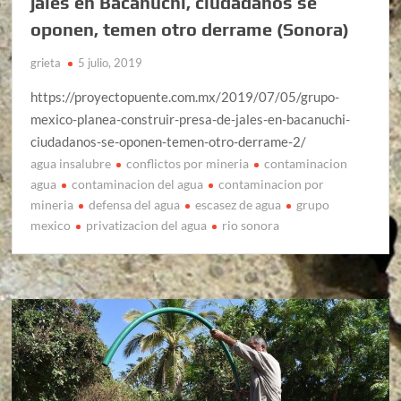
jales en Bacanuchi, ciudadanos se
oponen, temen otro derrame (Sonora)
grieta
5 julio, 2019
https://proyectopuente.com.mx/2019/07/05/grupo-
mexico-planea-construir-presa-de-jales-en-bacanuchi-
ciudadanos-se-oponen-temen-otro-derrame-2/
agua insalubre
conflictos por mineria
contaminacion
agua
contaminacion del agua
contaminacion por
mineria
defensa del agua
escasez de agua
grupo
mexico
privatizacion del agua
rio sonora