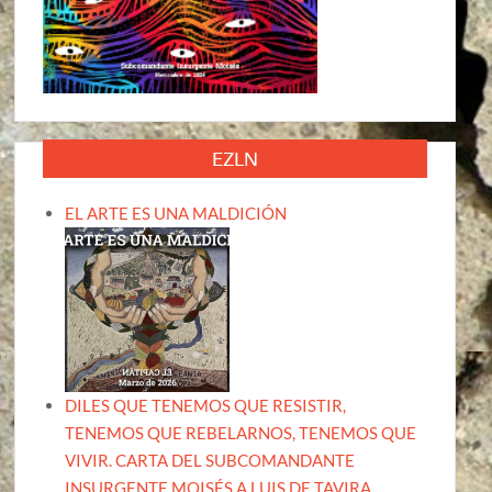
EZLN
EL ARTE ES UNA MALDICIÓN
DILES QUE TENEMOS QUE RESISTIR,
TENEMOS QUE REBELARNOS, TENEMOS QUE
VIVIR. CARTA DEL SUBCOMANDANTE
INSURGENTE MOISÉS A LUIS DE TAVIRA