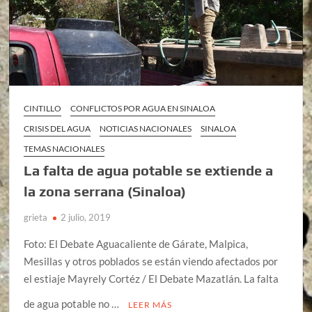
CINTILLO
CONFLICTOS POR AGUA EN SINALOA
CRISIS DEL AGUA
NOTICIAS NACIONALES
SINALOA
TEMAS NACIONALES
La falta de agua potable se extiende a
la zona serrana (Sinaloa)
grieta
2 julio, 2019
Foto: El Debate Aguacaliente de Gárate, Malpica,
Mesillas y otros poblados se están viendo afectados por
el estiaje Mayrely Cortéz / El Debate Mazatlán. La falta
de agua potable no …
LEER MÁS