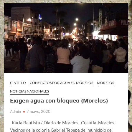
CINTILLO
CONFLICTOS POR AGUA EN MORELOS
MORELOS
NOTICIAS NACIONALES
Exigen agua con bloqueo (Morelos)
Admin
7 mayo, 2020
Karla Bautista / Diario de Morelos Cuautla, Morelos.-
Vecinos de la colonia Gabriel Tepepa del municipio de