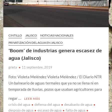
CINTILLO
JALISCO
NOTICIAS NACIONALES
PRIVATIZACIÓN DEL AGUA EN JALISCO
‘Boom’ de industrias genera escasez de
agua (Jalisco)
grieta
11 septiembre, 2019
Foto: Violeta Meléndez Violeta Meléndez / El Diario NTR
Un balneario de aguas termales que ya no se llena ni en
temporada de lluvias, pozos que usaban agricultores para
regar …
LEER MÁS
crisis del agua
defensa del agua
desabasto de agua
despojo de agua
escasez de agua
falta de agua