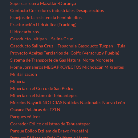
Supercarretera Mazatlán-Durango
Contacto
Corredores industriales
Desaparecidos
Espejos de la resistencia
Feminicidios
Fracturación Hidráulica (Fracking)
Hidrocarburos
Gasoducto Jaltipan – Salina Cruz
Gasoducto Salina Cruz – Tapachula
Gasoducto Tuxpan – Tula
Proyecto Aceites Terciarios del Golfo (Veracruz y Puebla)
Sistema de Transporte de Gas Natural Norte-Noroeste
Home
Jornaleros
MEGAPROYECTOS
Michoacán
Migrantes
Militarización
Minería
Minería en el Cerro de San Pedro
Minería en el Istmo de Tehuantepec
Morelos
Nayarit
NOTICIAS
Noticias Nacionales
Nuevo León
Oaxaca
Palabras del EZLN
Parques eólicos
Corredor Eólico del Istmo de Tehuantepec
Parque Eólico Dzilam de Bravo (Yucatán)
Parques Eólicos en Baja California Norte