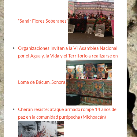
“Samir Flores Soberanes”
Organizaciones invitan a la VI Asamblea Nacional
por el Agua y, la Vida y el Territorio a realizarse en
Loma de Bácum, Sonora.
Cherán resiste: ataque armado rompe 14 años de
paz en la comunidad purépecha (Michoacán)