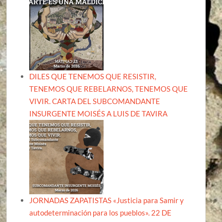
DILES QUE TENEMOS QUE RESISTIR,
TENEMOS QUE REBELARNOS, TENEMOS QUE
VIVIR. CARTA DEL SUBCOMANDANTE
INSURGENTE MOISÉS A LUIS DE TAVIRA
JORNADAS ZAPATISTAS «Justicia para Samir y
autodeterminación para los pueblos». 22 DE