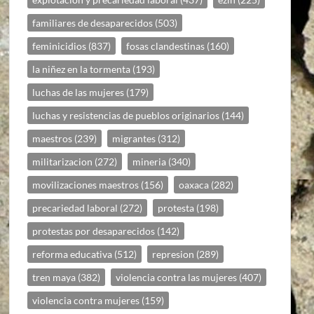
familiares de desaparecidos
(503)
feminicidios
(837)
fosas clandestinas
(160)
la niñez en la tormenta
(193)
luchas de las mujeres
(179)
luchas y resistencias de pueblos originarios
(144)
maestros
(239)
migrantes
(312)
militarizacion
(272)
mineria
(340)
movilizaciones maestros
(156)
oaxaca
(282)
precariedad laboral
(272)
protesta
(198)
protestas por desaparecidos
(142)
reforma educativa
(512)
represion
(289)
tren maya
(382)
violencia contra las mujeres
(407)
violencia contra mujeres
(159)