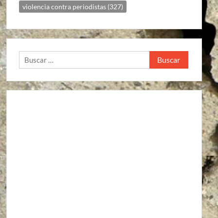
violencia contra periodistas
(327)
Buscar: