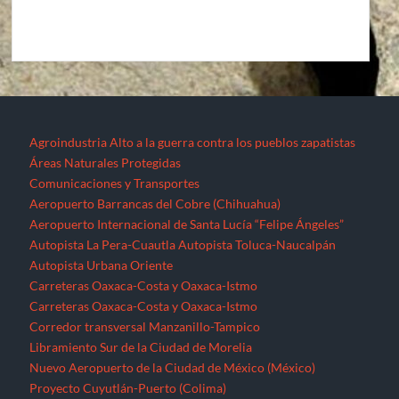
Agroindustria
Alto a la guerra contra los pueblos zapatistas
Áreas Naturales Protegidas
Comunicaciones y Transportes
Aeropuerto Barrancas del Cobre (Chihuahua)
Aeropuerto Internacional de Santa Lucía “Felipe Ángeles”
Autopista La Pera-Cuautla
Autopista Toluca-Naucalpán
Autopista Urbana Oriente
Carreteras Oaxaca-Costa y Oaxaca-Istmo
Carreteras Oaxaca-Costa y Oaxaca-Istmo
Corredor transversal Manzanillo-Tampico
Libramiento Sur de la Ciudad de Morelia
Nuevo Aeropuerto de la Ciudad de México (México)
Proyecto Cuyutlán-Puerto (Colima)