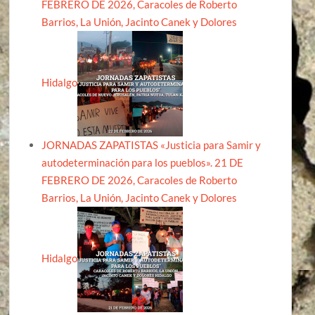
FEBRERO DE 2026, Caracoles de Roberto
Barrios, La Unión, Jacinto Canek y Dolores
Hidalgo
JORNADAS ZAPATISTAS «Justicia para Samir y
autodeterminación para los pueblos». 21 DE
FEBRERO DE 2026, Caracoles de Roberto
Barrios, La Unión, Jacinto Canek y Dolores
Hidalgo