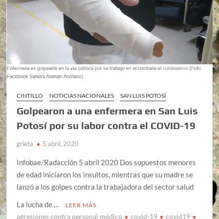
CINTILLO
NOTICIAS NACIONALES
SAN LUIS POTOSÍ
Golpearon a una enfermera en San Luis
Potosí por su labor contra el COVID-19
grieta
5 abril, 2020
Infobae/Radacción 5 abril 2020 Dos supuestos menores
de edad iniciaron los insultos, mientras que su madre se
lanzó a los golpes contra la trabajadora del sector salud
La lucha de …
LEER MÁS
agresiones contra personal médico
covid-19
covid19