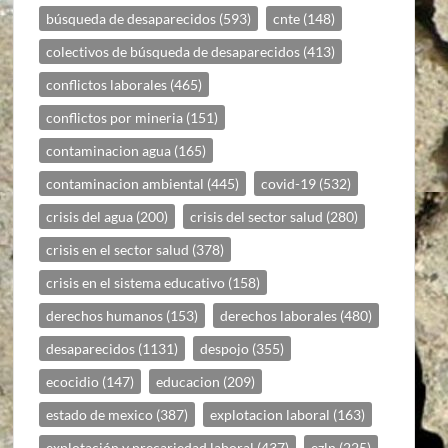
búsqueda de desaparecidos
(593)
cnte
(148)
colectivos de búsqueda de desaparecidos
(413)
conflictos laborales
(465)
conflictos por mineria
(151)
contaminacion agua
(165)
contaminacion ambiental
(445)
covid-19
(532)
crisis del agua
(200)
crisis del sector salud
(280)
crisis en el sector salud
(378)
crisis en el sistema educativo
(158)
derechos humanos
(153)
derechos laborales
(480)
desaparecidos
(1131)
despojo
(355)
ecocidio
(147)
educacion
(209)
estado de mexico
(387)
explotacion laboral
(163)
explotación y precariedad laboral
(437)
ezln
(225)