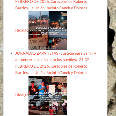
FEBRERO DE 2026, Caracoles de Roberto
Barrios, La Unión, Jacinto Canek y Dolores
Hidalgo
JORNADAS ZAPATISTAS «Justicia para Samir y
autodeterminación para los pueblos». 21 DE
FEBRERO DE 2026, Caracoles de Roberto
Barrios, La Unión, Jacinto Canek y Dolores
Hidalgo