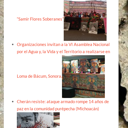
“Samir Flores Soberanes”
Organizaciones invitan a la VI Asamblea Nacional
por el Agua y, la Vida y el Territorio a realizarse en
Loma de Bácum, Sonora.
Cherán resiste: ataque armado rompe 14 años de
paz en la comunidad purépecha (Michoacán)