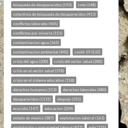
búsqueda de desaparecidos
(593)
cnte
(148)
colectivos de búsqueda de desaparecidos
(413)
conflictos laborales
(465)
conflictos por mineria
(151)
contaminacion agua
(165)
contaminacion ambiental
(445)
covid-19
(532)
crisis del agua
(200)
crisis del sector salud
(280)
crisis en el sector salud
(378)
crisis en el sistema educativo
(158)
derechos humanos
(153)
derechos laborales
(480)
desaparecidos
(1131)
despojo
(355)
ecocidio
(147)
educacion
(209)
estado de mexico
(387)
explotacion laboral
(163)
explotación y precariedad laboral
(437)
ezln
(225)