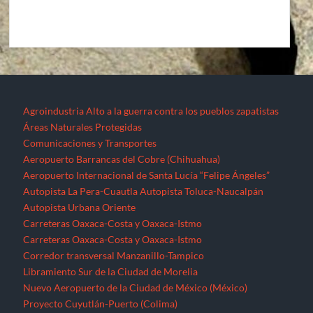
Agroindustria
Alto a la guerra contra los pueblos zapatistas
Áreas Naturales Protegidas
Comunicaciones y Transportes
Aeropuerto Barrancas del Cobre (Chihuahua)
Aeropuerto Internacional de Santa Lucía “Felipe Ángeles”
Autopista La Pera-Cuautla
Autopista Toluca-Naucalpán
Autopista Urbana Oriente
Carreteras Oaxaca-Costa y Oaxaca-Istmo
Carreteras Oaxaca-Costa y Oaxaca-Istmo
Corredor transversal Manzanillo-Tampico
Libramiento Sur de la Ciudad de Morelia
Nuevo Aeropuerto de la Ciudad de México (México)
Proyecto Cuyutlán-Puerto (Colima)