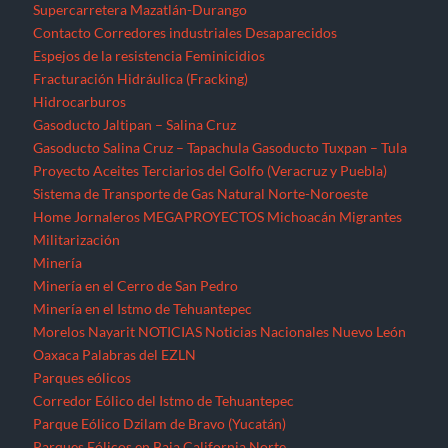
Supercarretera Mazatlán-Durango
Contacto
Corredores industriales
Desaparecidos
Espejos de la resistencia
Feminicidios
Fracturación Hidráulica (Fracking)
Hidrocarburos
Gasoducto Jaltipan – Salina Cruz
Gasoducto Salina Cruz – Tapachula
Gasoducto Tuxpan – Tula
Proyecto Aceites Terciarios del Golfo (Veracruz y Puebla)
Sistema de Transporte de Gas Natural Norte-Noroeste
Home
Jornaleros
MEGAPROYECTOS
Michoacán
Migrantes
Militarización
Minería
Minería en el Cerro de San Pedro
Minería en el Istmo de Tehuantepec
Morelos
Nayarit
NOTICIAS
Noticias Nacionales
Nuevo León
Oaxaca
Palabras del EZLN
Parques eólicos
Corredor Eólico del Istmo de Tehuantepec
Parque Eólico Dzilam de Bravo (Yucatán)
Parques Eólicos en Baja California Norte