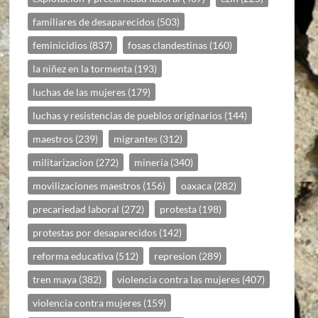
familiares de desaparecidos
(503)
feminicidios
(837)
fosas clandestinas
(160)
la niñez en la tormenta
(193)
luchas de las mujeres
(179)
luchas y resistencias de pueblos originarios
(144)
maestros
(239)
migrantes
(312)
militarizacion
(272)
mineria
(340)
movilizaciones maestros
(156)
oaxaca
(282)
precariedad laboral
(272)
protesta
(198)
protestas por desaparecidos
(142)
reforma educativa
(512)
represion
(289)
tren maya
(382)
violencia contra las mujeres
(407)
violencia contra mujeres
(159)