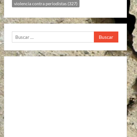
violencia contra periodistas
(327)
Buscar: