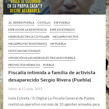
26. SIERRA PUEBLA
CINTILLO
ESP PUEBLA
ESPEJOS DE LA RESISTENCIA
ESPEJOS ESTADOS
HIDROELÉCTRICA COYOLAPA
MEGAPROYECTOS
MEGAPROYECTOS ESTADOS
MP PUEBLA
NOTICIAS NACIONALES
OPOSICIÓN A LAS HIDROELÉCTRICAS EN PUEBLA
PROYECTOS HÍDRICOS
PUEBLA
Fiscalía intimida a familia de activista
desaparecido Sergio Rivera (Puebla)
Admin
11 junio, 2019
Isela Estrella / El Digital La Fiscalía General de Puebla
realizó un operativo con más de 10 agentes armados para