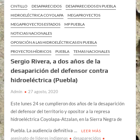
CINTILLO
DESAPARECIDOS
DESAPARECIDOS EN PUEBLA
HIDROELÉCTRICA COYOLAPA
MEGAPROYECTOS
MEGAPROYECTOS ESTADOS
MP PUEBLA
NOTICIAS NACIONALES
OPOSICIÓN A LAS HIDROELÉCTRICAS EN PUEBLA
PROYECTOS HÍDRICOS
PUEBLA
TEMAS NACIONALES
Sergio Rivera, a dos años de la
desaparición del defensor contra
hidroeléctrica (Puebla)
Admin
27 agosto, 2020
Este lunes 24 se cumplieron dos años de la desaparición
del defensor del territorio y opositor a la represa
hidroeléctrica Coyolapa-Atzalan, en la Sierra Negra de
Puebla. La audiencia definitiva …
LEER MÁS
asesinato de lideres indigenas
desaparecidos