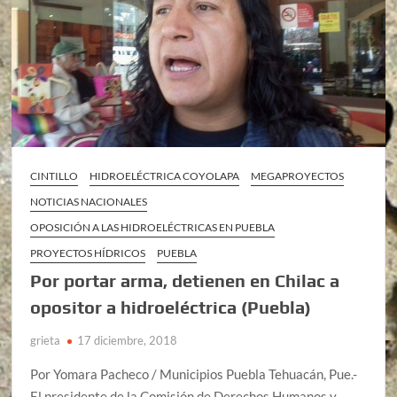
CINTILLO
HIDROELÉCTRICA COYOLAPA
MEGAPROYECTOS
NOTICIAS NACIONALES
OPOSICIÓN A LAS HIDROELÉCTRICAS EN PUEBLA
PROYECTOS HÍDRICOS
PUEBLA
Por portar arma, detienen en Chilac a
opositor a hidroeléctrica (Puebla)
grieta
17 diciembre, 2018
Por Yomara Pacheco / Municipios Puebla Tehuacán, Pue.-
El presidente de la Comisión de Derechos Humanos y