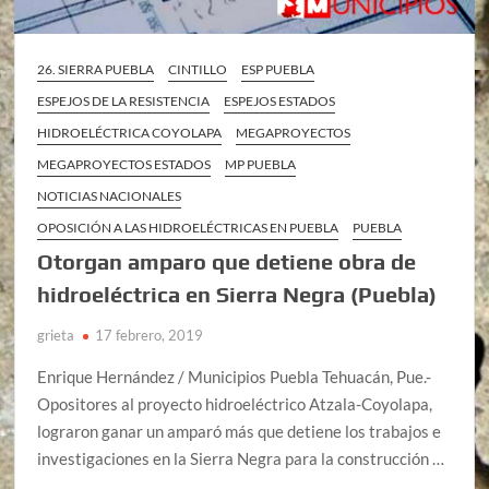
26. SIERRA PUEBLA
CINTILLO
ESP PUEBLA
ESPEJOS DE LA RESISTENCIA
ESPEJOS ESTADOS
HIDROELÉCTRICA COYOLAPA
MEGAPROYECTOS
MEGAPROYECTOS ESTADOS
MP PUEBLA
NOTICIAS NACIONALES
OPOSICIÓN A LAS HIDROELÉCTRICAS EN PUEBLA
PUEBLA
Otorgan amparo que detiene obra de
hidroeléctrica en Sierra Negra (Puebla)
grieta
17 febrero, 2019
Enrique Hernández / Municipios Puebla Tehuacán, Pue.-
Opositores al proyecto hidroeléctrico Atzala-Coyolapa,
lograron ganar un amparó más que detiene los trabajos e
investigaciones en la Sierra Negra para la construcción …