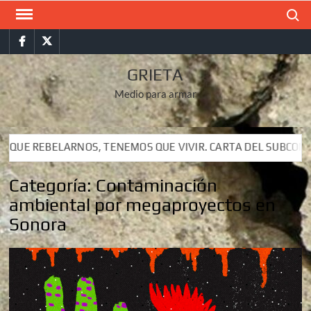
Saltar
Buscar
al
Facebook
Twitter
contenido
GRIETA
Medio para armar
E VIVIR. CARTA DEL SUBCOMANDANTE INSURGENTE MOISÉS A L
E VIVIR. CARTA DEL SUBCOMANDANTE INSURGENTE MOISÉS A L
Categoría:
Contaminación
ambiental por megaproyectos en
Sonora