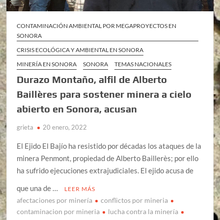
CONTAMINACIÓN AMBIENTAL POR MEGAPROYECTOS EN
SONORA
CRISIS ECOLÓGICA Y AMBIENTAL EN SONORA
MINERÍA EN SONORA
SONORA
TEMAS NACIONALES
Durazo Montaño, alfil de Alberto
Baillères para sostener minera a cielo
abierto en Sonora, acusan
grieta
20 enero, 2022
El Ejido El Bajío ha resistido por décadas los ataques de la
minera Penmont, propiedad de Alberto Baillerès; por ello
ha sufrido ejecuciones extrajudiciales. El ejido acusa de
que una de …
LEER MÁS
afectaciones por minería
conflictos por mineria
contaminacion por mineria
lucha contra la minería