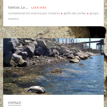
tóxicos. La …
LEER MÁS
contaminacion marina por mineria
golfo de cortes
grupo
mexico
CINTILLO