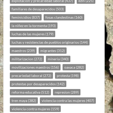
explotación y precariedad laboral
(437)
ezln
(225)
familiares de desaparecidos
(503)
feminicidios
(837)
fosas clandestinas
(160)
la niñez en la tormenta
(193)
luchas de las mujeres
(179)
luchas y resistencias de pueblos originarios
(144)
maestros
(239)
migrantes
(312)
militarizacion
(272)
mineria
(340)
movilizaciones maestros
(156)
oaxaca
(282)
precariedad laboral
(272)
protesta
(198)
protestas por desaparecidos
(142)
reforma educativa
(512)
represion
(289)
tren maya
(382)
violencia contra las mujeres
(407)
violencia contra mujeres
(159)