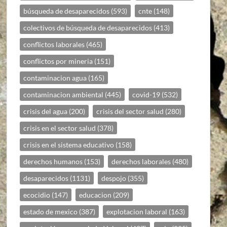
búsqueda de desaparecidos
(593)
cnte
(148)
colectivos de búsqueda de desaparecidos
(413)
conflictos laborales
(465)
conflictos por mineria
(151)
contaminacion agua
(165)
contaminacion ambiental
(445)
covid-19
(532)
crisis del agua
(200)
crisis del sector salud
(280)
crisis en el sector salud
(378)
crisis en el sistema educativo
(158)
derechos humanos
(153)
derechos laborales
(480)
desaparecidos
(1131)
despojo
(355)
ecocidio
(147)
educacion
(209)
estado de mexico
(387)
explotacion laboral
(163)