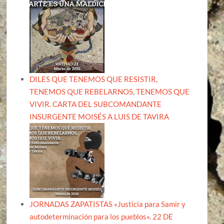
DILES QUE TENEMOS QUE RESISTIR,
TENEMOS QUE REBELARNOS, TENEMOS QUE
VIVIR. CARTA DEL SUBCOMANDANTE
INSURGENTE MOISÉS A LUIS DE TAVIRA
JORNADAS ZAPATISTAS «Justicia para Samir y
autodeterminación para los pueblos». 22 DE