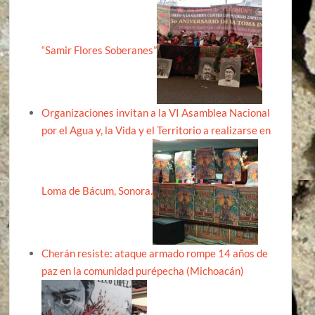
“Samir Flores Soberanes”
Organizaciones invitan a la VI Asamblea Nacional
por el Agua y, la Vida y el Territorio a realizarse en
Loma de Bácum, Sonora.
Cherán resiste: ataque armado rompe 14 años de
paz en la comunidad purépecha (Michoacán)