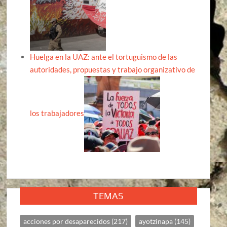
Huelga en la UAZ: ante el tortuguismo de las
autoridades, propuestas y trabajo organizativo de
los trabajadores
TEMAS
acciones por desaparecidos
(217)
ayotzinapa
(145)