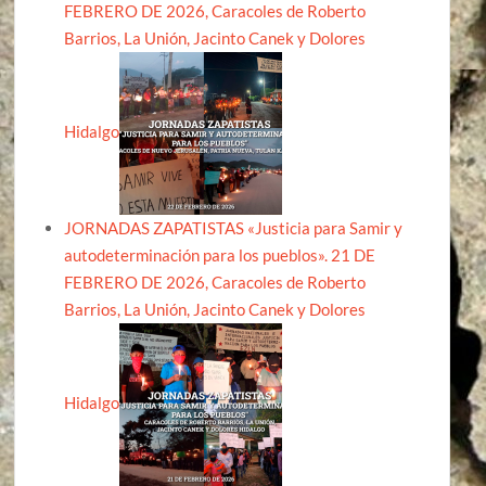
FEBRERO DE 2026, Caracoles de Roberto
Barrios, La Unión, Jacinto Canek y Dolores
Hidalgo
JORNADAS ZAPATISTAS «Justicia para Samir y
autodeterminación para los pueblos». 21 DE
FEBRERO DE 2026, Caracoles de Roberto
Barrios, La Unión, Jacinto Canek y Dolores
Hidalgo