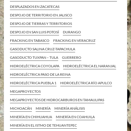
DESPLAZADOS EN ZACATECAS
DESPOJO DE TERRITORIO EN JALISCO
DESPOJO DE TIERRAS Y TERRITORIOS
DESPOJO EN SAN LUIS POTOSÍ
DURANGO
FRACKING EN TABASCO
FRACKING EN VERACRUZ
GASODUCTO SALINA CRUZ-TAPACHULA
GASODUCTO TUXPAN – TULA
GUERRERO
HIDROELÉCTRICA COYOLAPA
HIDROELÉCTRICA EL NARANJAL
HIDROELÉCTRICA PASO DE LA REINA
HIDROELÉCTRICA PUEBLA 1
HIDROELÉCTRICA RÍO APULCO
MEGAPROYECTOS
MEGAPROYECTOS DE HIDROCARBUROS EN TAMAULIPAS
MICHOACÁN
MINERÍA
MINERÍA ANÁLISIS
MINERÍA EN CHIHUAHUA
MINERÍA EN COAHUILA
MINERÍA EN EL ISTMO DE TEHUANTEPEC