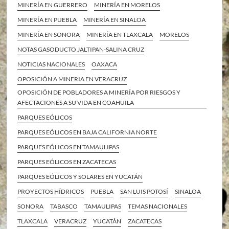
MINERÍA EN GUERRERO
MINERÍA EN MORELOS
MINERÍA EN PUEBLA
MINERÍA EN SINALOA
MINERÍA EN SONORA
MINERÍA EN TLAXCALA
MORELOS
NOTAS GASODUCTO JALTIPAN-SALINA CRUZ
NOTICIAS NACIONALES
OAXACA
OPOSICIÓN A MINERIA EN VERACRUZ
OPOSICIÓN DE POBLADORES A MINERÍA POR RIESGOS Y
AFECTACIONES A SU VIDA EN COAHUILA
PARQUES EÓLICOS
PARQUES EÓLICOS EN BAJA CALIFORNIA NORTE
PARQUES EÓLICOS EN TAMAULIPAS
PARQUES EÓLICOS EN ZACATECAS
PARQUES EÓLICOS Y SOLARES EN YUCATÁN
PROYECTOS HÍDRICOS
PUEBLA
SAN LUIS POTOSÍ
SINALOA
SONORA
TABASCO
TAMAULIPAS
TEMAS NACIONALES
TLAXCALA
VERACRUZ
YUCATÁN
ZACATECAS