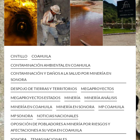
CINTILLO
COAHUILA
CONTAMINACIÓN AMBIENTAL EN COAHUILA
CONTAMINACIÓN Y DAÑOS A LA SALUD POR MINERÍA EN
SONORA
DESPOJO DE TIERRAS Y TERRITORIOS
MEGAPROYECTOS
MEGAPROYECTOS ESTADOS
MINERÍA
MINERÍA ANÁLISIS
MINERÍA EN COAHUILA
MINERÍA EN SONORA
MP COAHUILA
MP SONORA
NOTICIAS NACIONALES
OPOSICIÓN DE POBLADORES A MINERÍA POR RIESGOS Y
AFECTACIONES A SU VIDA EN COAHUILA
SONORA
TEMAS NACIONALES