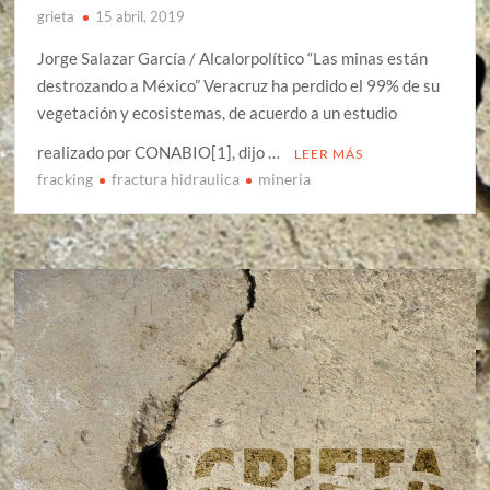
grieta
15 abril, 2019
Jorge Salazar García / Alcalorpolítico “Las minas están
destrozando a México” Veracruz ha perdido el 99% de su
vegetación y ecosistemas, de acuerdo a un estudio
realizado por CONABIO[1], dijo …
LEER MÁS
fracking
fractura hidraulica
mineria