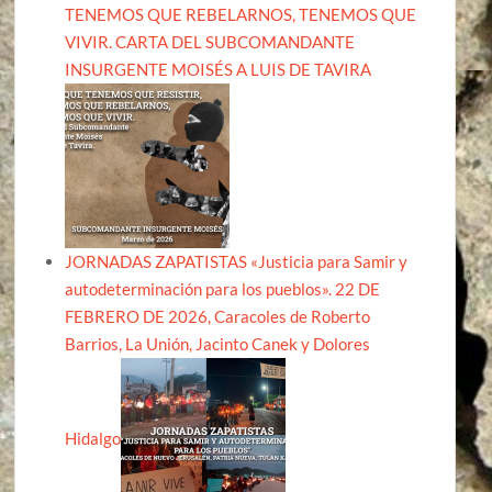
TENEMOS QUE REBELARNOS, TENEMOS QUE
VIVIR. CARTA DEL SUBCOMANDANTE
INSURGENTE MOISÉS A LUIS DE TAVIRA
JORNADAS ZAPATISTAS «Justicia para Samir y
autodeterminación para los pueblos». 22 DE
FEBRERO DE 2026, Caracoles de Roberto
Barrios, La Unión, Jacinto Canek y Dolores
Hidalgo