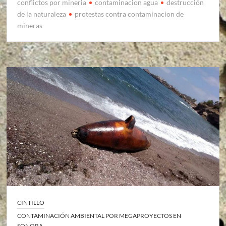
conflictos por mineria
contaminacion agua
destrucción
de la naturaleza
protestas contra contaminacion de
mineras
CINTILLO
CONTAMINACIÓN AMBIENTAL POR MEGAPROYECTOS EN
SONORA