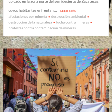
ubicado en la zona norte del semidesierto de Zacatecas,
cuyos habitantes enfrentan …
LEER MÁS
afectaciones por minería
destrucción ambiental
destrucción de la naturaleza
lucha contra mineras
protestas contra contaminacion de mineras