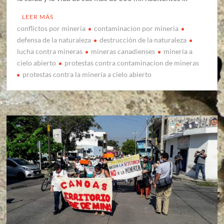
LEER MÁS
conflictos por mineria
contaminacion por mineria
defensa de la naturaleza
destrucción de la naturaleza
lucha contra mineras
mineras canadienses
mineria a
cielo abierto
protestas contra contaminacion de mineras
protestas contra la minería a cielo abierto