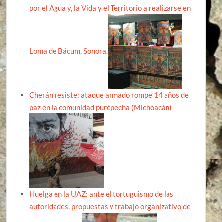
por el Agua y, la Vida y el Territorio a realizarse en
Loma de Bácum, Sonora.
Cherán resiste: ataque armado rompe 14 años de
paz en la comunidad purépecha (Michoacán)
Huelga en la UAZ: ante el tortuguismo de las
autoridades, propuestas y trabajo organizativo de