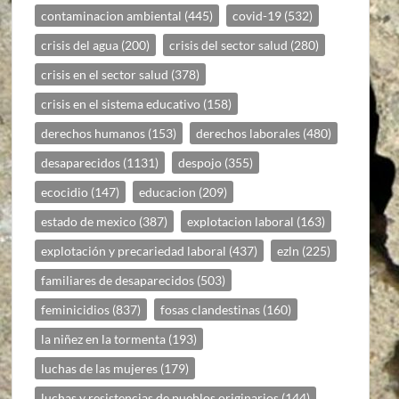
contaminacion ambiental
(445)
covid-19
(532)
crisis del agua
(200)
crisis del sector salud
(280)
crisis en el sector salud
(378)
crisis en el sistema educativo
(158)
derechos humanos
(153)
derechos laborales
(480)
desaparecidos
(1131)
despojo
(355)
ecocidio
(147)
educacion
(209)
estado de mexico
(387)
explotacion laboral
(163)
explotación y precariedad laboral
(437)
ezln
(225)
familiares de desaparecidos
(503)
feminicidios
(837)
fosas clandestinas
(160)
la niñez en la tormenta
(193)
luchas de las mujeres
(179)
luchas y resistencias de pueblos originarios
(144)