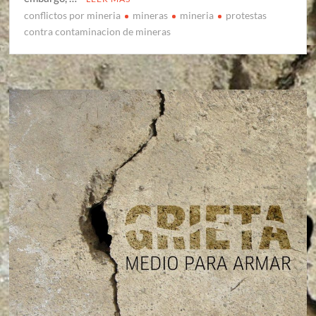
conflictos por mineria
mineras
mineria
protestas
contra contaminacion de mineras