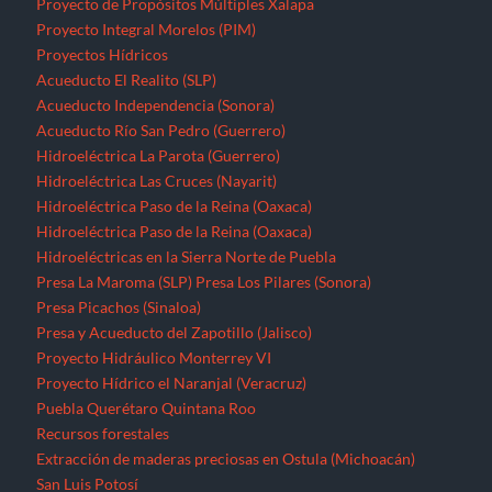
Proyecto de Propósitos Múltiples Xalapa
Proyecto Integral Morelos (PIM)
Proyectos Hídricos
Acueducto El Realito (SLP)
Acueducto Independencia (Sonora)
Acueducto Río San Pedro (Guerrero)
Hidroeléctrica La Parota (Guerrero)
Hidroeléctrica Las Cruces (Nayarit)
Hidroeléctrica Paso de la Reina (Oaxaca)
Hidroeléctrica Paso de la Reina (Oaxaca)
Hidroeléctricas en la Sierra Norte de Puebla
Presa La Maroma (SLP)
Presa Los Pilares (Sonora)
Presa Picachos (Sinaloa)
Presa y Acueducto del Zapotillo (Jalisco)
Proyecto Hidráulico Monterrey VI
Proyecto Hídrico el Naranjal (Veracruz)
Puebla
Querétaro
Quintana Roo
Recursos forestales
Extracción de maderas preciosas en Ostula (Michoacán)
San Luis Potosí