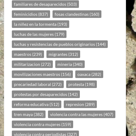
familiares de desaparecidos
(503)
feminicidios
(837)
fosas clandestinas
(160)
la niñez en la tormenta
(193)
luchas de las mujeres
(179)
luchas y resistencias de pueblos originarios
(144)
maestros
(239)
migrantes
(312)
militarizacion
(272)
mineria
(340)
movilizaciones maestros
(156)
oaxaca
(282)
precariedad laboral
(272)
protesta
(198)
protestas por desaparecidos
(142)
reforma educativa
(512)
represion
(289)
tren maya
(382)
violencia contra las mujeres
(407)
violencia contra mujeres
(159)
violencia contra periodistas
(327)