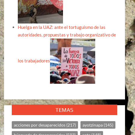
Huelga en la UAZ: ante el tortuguismo de las
autoridades, propuestas y trabajo organizativo de
los trabajadores
TEMAS
acciones por desaparecidos
(217)
ayotzinapa
(145)
búsqueda de desaparecidos
(593)
cnte
(148)