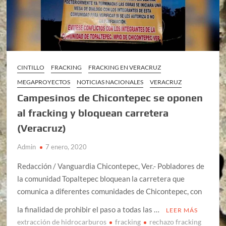
CINTILLO
FRACKING
FRACKING EN VERACRUZ
MEGAPROYECTOS
NOTICIAS NACIONALES
VERACRUZ
Campesinos de Chicontepec se oponen
al fracking y bloquean carretera
(Veracruz)
Admin
7 enero, 2020
Redacción / Vanguardia Chicontepec, Ver.- Pobladores de
la comunidad Topaltepec bloquean la carretera que
comunica a diferentes comunidades de Chicontepec, con
la finalidad de prohibir el paso a todas las …
LEER MÁS
extracción de hidrocarburos
fracking
rechazo fracking