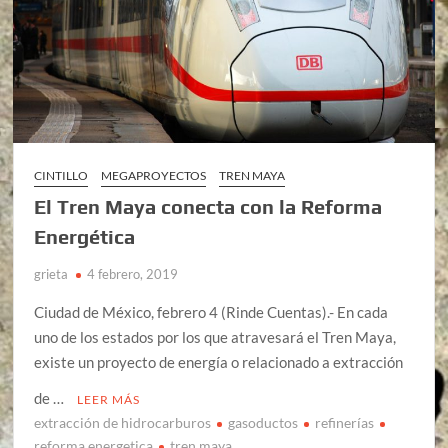
CINTILLO
MEGAPROYECTOS
TREN MAYA
El Tren Maya conecta con la Reforma
Energética
grieta
4 febrero, 2019
Ciudad de México, febrero 4 (Rinde Cuentas).- En cada
uno de los estados por los que atravesará el Tren Maya,
existe un proyecto de energía o relacionado a extracción
de …
LEER MÁS
extracción de hidrocarburos
gasoductos
refinerías
reforma energetica
tren maya