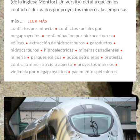
(de la inglesa Montfort University) detalla que en los
conflictos derivados por proyectos mineros, las empresas
más …
LEER MÁS
conflictos por mineria
conflictos sociales por
megaproyectos
contaminacion por hidrocarburos
eólicas
extracción de hidrocarburos
gasoductos
hidrocarburos
hidroelectricas
mineras canadienses
mineria
parques eólicos
pozos petroleros
protestas
contra la minería a cielo abierto
proyectos mineros
violencia por megaproyectos
yacimientos petroleros