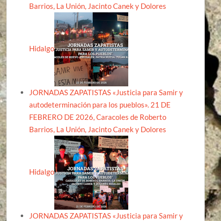
Barrios, La Unión, Jacinto Canek y Dolores
Hidalgo
JORNADAS ZAPATISTAS «Justicia para Samir y
autodeterminación para los pueblos». 21 DE
FEBRERO DE 2026, Caracoles de Roberto
Barrios, La Unión, Jacinto Canek y Dolores
Hidalgo
JORNADAS ZAPATISTAS «Justicia para Samir y