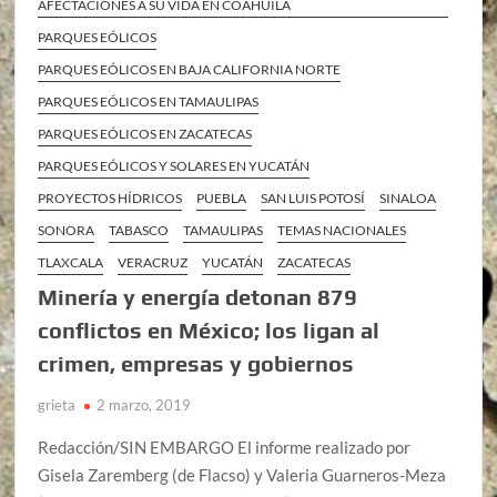
AFECTACIONES A SU VIDA EN COAHUILA
PARQUES EÓLICOS
PARQUES EÓLICOS EN BAJA CALIFORNIA NORTE
PARQUES EÓLICOS EN TAMAULIPAS
PARQUES EÓLICOS EN ZACATECAS
PARQUES EÓLICOS Y SOLARES EN YUCATÁN
PROYECTOS HÍDRICOS
PUEBLA
SAN LUIS POTOSÍ
SINALOA
SONORA
TABASCO
TAMAULIPAS
TEMAS NACIONALES
TLAXCALA
VERACRUZ
YUCATÁN
ZACATECAS
Minería y energía detonan 879
conflictos en México; los ligan al
crimen, empresas y gobiernos
grieta
2 marzo, 2019
Redacción/SIN EMBARGO El informe realizado por
Gisela Zaremberg (de Flacso) y Valeria Guarneros-Meza