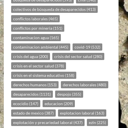
colectivos de búsqueda de desaparecidos
(413)
conflictos laborales
(465)
conflictos por mineria
(151)
contaminacion agua
(165)
contaminacion ambiental
(445)
covid-19
(532)
crisis del agua
(200)
crisis del sector salud
(280)
crisis en el sector salud
(378)
crisis en el sistema educativo
(158)
derechos humanos
(153)
derechos laborales
(480)
desaparecidos
(1131)
despojo
(355)
ecocidio
(147)
educacion
(209)
estado de mexico
(387)
explotacion laboral
(163)
explotación y precariedad laboral
(437)
ezln
(225)