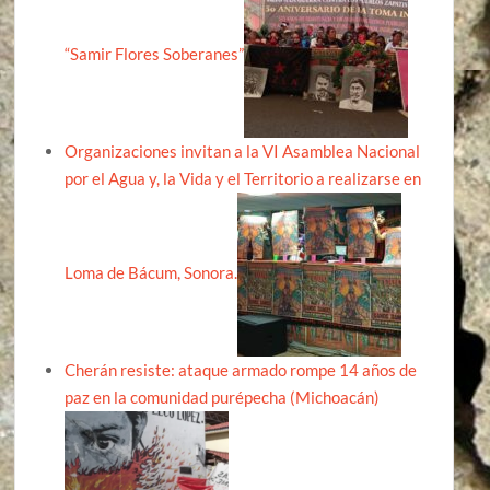
“Samir Flores Soberanes”
Organizaciones invitan a la VI Asamblea Nacional
por el Agua y, la Vida y el Territorio a realizarse en
Loma de Bácum, Sonora.
Cherán resiste: ataque armado rompe 14 años de
paz en la comunidad purépecha (Michoacán)