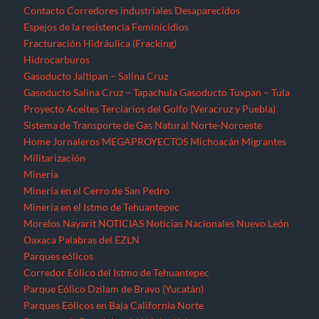
Contacto
Corredores industriales
Desaparecidos
Espejos de la resistencia
Feminicidios
Fracturación Hidráulica (Fracking)
Hidrocarburos
Gasoducto Jaltipan – Salina Cruz
Gasoducto Salina Cruz – Tapachula
Gasoducto Tuxpan – Tula
Proyecto Aceites Terciarios del Golfo (Veracruz y Puebla)
Sistema de Transporte de Gas Natural Norte-Noroeste
Home
Jornaleros
MEGAPROYECTOS
Michoacán
Migrantes
Militarización
Minería
Minería en el Cerro de San Pedro
Minería en el Istmo de Tehuantepec
Morelos
Nayarit
NOTICIAS
Noticias Nacionales
Nuevo León
Oaxaca
Palabras del EZLN
Parques eólicos
Corredor Eólico del Istmo de Tehuantepec
Parque Eólico Dzilam de Bravo (Yucatán)
Parques Eólicos en Baja California Norte