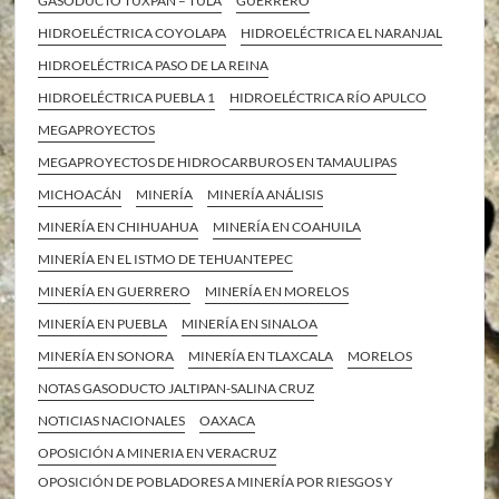
GASODUCTO TUXPAN – TULA
GUERRERO
HIDROELÉCTRICA COYOLAPA
HIDROELÉCTRICA EL NARANJAL
HIDROELÉCTRICA PASO DE LA REINA
HIDROELÉCTRICA PUEBLA 1
HIDROELÉCTRICA RÍO APULCO
MEGAPROYECTOS
MEGAPROYECTOS DE HIDROCARBUROS EN TAMAULIPAS
MICHOACÁN
MINERÍA
MINERÍA ANÁLISIS
MINERÍA EN CHIHUAHUA
MINERÍA EN COAHUILA
MINERÍA EN EL ISTMO DE TEHUANTEPEC
MINERÍA EN GUERRERO
MINERÍA EN MORELOS
MINERÍA EN PUEBLA
MINERÍA EN SINALOA
MINERÍA EN SONORA
MINERÍA EN TLAXCALA
MORELOS
NOTAS GASODUCTO JALTIPAN-SALINA CRUZ
NOTICIAS NACIONALES
OAXACA
OPOSICIÓN A MINERIA EN VERACRUZ
OPOSICIÓN DE POBLADORES A MINERÍA POR RIESGOS Y