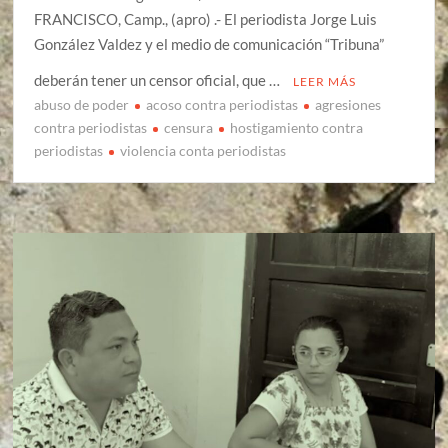
FRANCISCO, Camp., (apro) .- El periodista Jorge Luis
González Valdez y el medio de comunicación “Tribuna”
deberán tener un censor oficial, que …
LEER MÁS
abuso de poder
acoso contra periodistas
agresiones
contra periodistas
censura
hostigamiento contra
periodistas
violencia conta periodistas