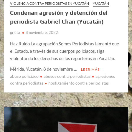
VIOLENCIA CONTRA PERIODISTAS EN YUCATÁN
YUCATÁN
Condenan agresión y detención del
periodista Gabriel Chan (Yucatán)
grieta
8 noviembre, 2022
Haz Ruido La agrupación Somos Periodistas lamentó que
el Estado, a través de sus cuerpos policiacos, siga
violentando los derechos de los reporteros en Yucatán.
Mérida, Yucatán, 8 de noviembre …
LEER MÁS
abuso policiaco
abusos contra periodistas
agresiones
contra periodistas
hostigamiento contra periodistas