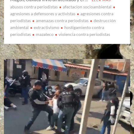
abusos contra periodistas
afectacion socioambiental
agresiones a defensores y activistas
agresiones contra
periodistas
amenazas contra periodistas
destrucción
ambiental
extractivismo
hostigamiento contra
periodistas
mazateco
violencia contra periodistas