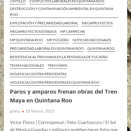
CINTILLO
CONFLICTOS LABORALES EN QUINTANA ROO
DESTRUCCIÓN Y CONTAMINACIÓN AMBIENTAL EN QUINTANA
ROO
EXPLOTACIÓN Y PRECARIEDAD LABORAL
MEGAPROYECTOS
MEGAPROYECTOS ESTADOS
MP CAMPECHE
MP QUINTANA ROO
MP YUCATÁN
NOTICIAS NACIONALES
PRECARIEDAD LABORAL EN QUINTANA ROO
QUINTANA ROO
RESISTENCIA AL TREN MAYA EN LA PENÍNSULA DE YUCATÁN
TEMAS NACIONALES
TREN MAYA
VIOLENCIA CONTRA PERIODISTAS
VIOLENCIA CONTRA PERIODISTAS EN QUINTANA ROO
Paros y amparos frenan obras del Tren
Maya en Quintana Roo
grieta
18 febrero, 2023
Víctor Flores | Corresponsal / Foto: Cuartoscuro / El Sol
de México Guardias y militares prohíben hacer fotos que