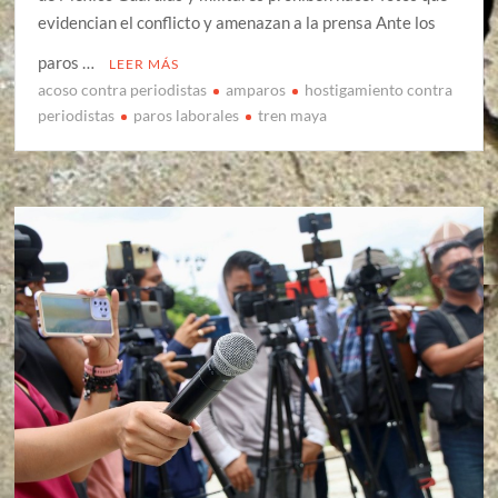
evidencian el conflicto y amenazan a la prensa Ante los
paros …
LEER MÁS
acoso contra periodistas
amparos
hostigamiento contra
periodistas
paros laborales
tren maya