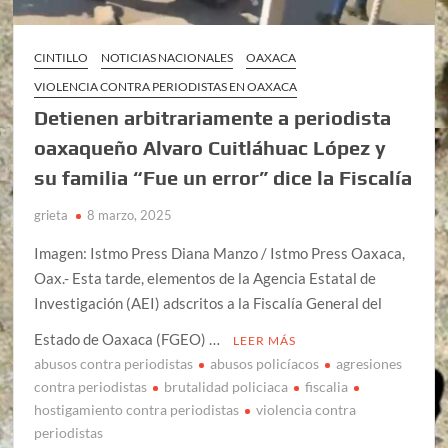
CINTILLO
NOTICIAS NACIONALES
OAXACA
VIOLENCIA CONTRA PERIODISTAS EN OAXACA
Detienen arbitrariamente a periodista
oaxaqueño Alvaro Cuitláhuac López y
su familia “Fue un error” dice la Fiscalía
grieta
8 marzo, 2025
Imagen: Istmo Press Diana Manzo / Istmo Press Oaxaca,
Oax.- Esta tarde, elementos de la Agencia Estatal de
Investigación (AEI) adscritos a la Fiscalía General del
Estado de Oaxaca (FGEO) …
LEER MÁS
abusos contra periodistas
abusos policíacos
agresiones
contra periodistas
brutalidad policiaca
fiscalia
hostigamiento contra periodistas
violencia contra
periodistas