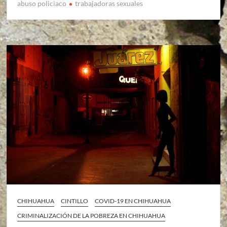
abuso policiaco
trabajadoras sexuales
CHIHUAHUA
CINTILLO
COVID-19 EN CHIHUAHUA
CRIMINALIZACIÓN DE LA POBREZA EN CHIHUAHUA