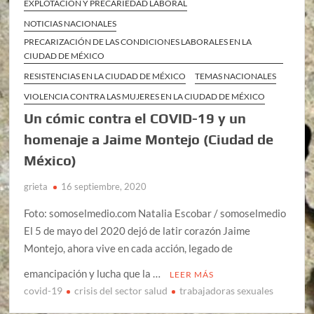
EXPLOTACIÓN Y PRECARIEDAD LABORAL
NOTICIAS NACIONALES
PRECARIZACIÓN DE LAS CONDICIONES LABORALES EN LA
CIUDAD DE MÉXICO
RESISTENCIAS EN LA CIUDAD DE MÉXICO
TEMAS NACIONALES
VIOLENCIA CONTRA LAS MUJERES EN LA CIUDAD DE MÉXICO
Un cómic contra el COVID-19 y un
homenaje a Jaime Montejo (Ciudad de
México)
grieta
16 septiembre, 2020
Foto: somoselmedio.com Natalia Escobar / somoselmedio
El 5 de mayo del 2020 dejó de latir corazón Jaime
Montejo, ahora vive en cada acción, legado de
emancipación y lucha que la …
LEER MÁS
covid-19
crisis del sector salud
trabajadoras sexuales