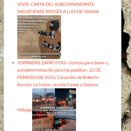
VIVIR. CARTA DEL SUBCOMANDANTE
INSURGENTE MOISÉS A LUIS DE TAVIRA
JORNADAS ZAPATISTAS «Justicia para Samir y
autodeterminación para los pueblos». 22 DE
FEBRERO DE 2026, Caracoles de Roberto
Barrios, La Unión, Jacinto Canek y Dolores
Hidalgo