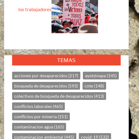
los trabajadores
TEMAS
acciones por desaparecidos
(217)
ayotzinapa
(145)
búsqueda de desaparecidos
(593)
cnte
(148)
colectivos de búsqueda de desaparecidos
(413)
conflictos laborales
(465)
conflictos por mineria
(151)
contaminacion agua
(165)
contaminacion ambiental
(445)
covid-19
(532)