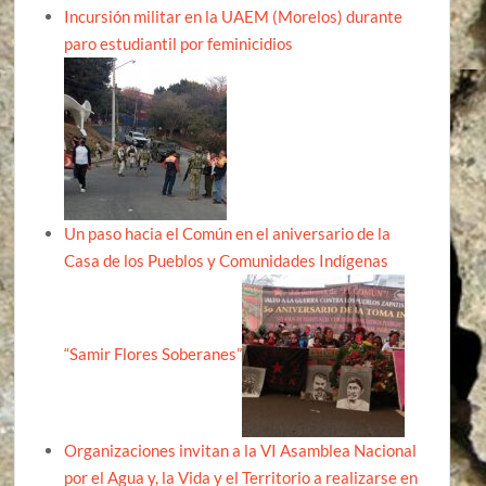
Incursión militar en la UAEM (Morelos) durante
paro estudiantil por feminicidios
Un paso hacia el Común en el aniversario de la
Casa de los Pueblos y Comunidades Indígenas
“Samir Flores Soberanes”
Organizaciones invitan a la VI Asamblea Nacional
por el Agua y, la Vida y el Territorio a realizarse en