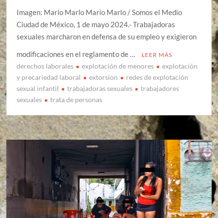
Imagen: Mario Marlo Mario Marlo / Somos el Medio
Ciudad de México, 1 de mayo 2024.- Trabajadoras
sexuales marcharon en defensa de su empleo y exigieron
modificaciones en el reglamento de …
LEER MÁS
derechos laborales
explotación de menores
explotación
y precariedad laboral
extorsion
redes de explotación
sexual infantil
trabajadoras sexuales
trabajadores
sexuales
trata de personas