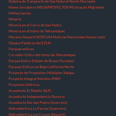
Sistema de Transporte de Gas Natural Norte-Noroeste
Home
Jornaleros
MEGAPROYECTOS
Michoacán
Migrantes
Militarización
Minería
Minería en el Cerro de San Pedro
Minería en el Istmo de Tehuantepec
Morelos
Nayarit
NOTICIAS
Noticias Nacionales
Nuevo León
Oaxaca
Palabras del EZLN
Parques eólicos
Corredor Eólico del Istmo de Tehuantepec
Parque Eólico Dzilam de Bravo (Yucatán)
Parques Eólicos en Baja California Norte
Proyecto de Propósitos Múltiples Xalapa
Proyecto Integral Morelos (PIM)
Proyectos Hídricos
Acueducto El Realito (SLP)
Acueducto Independencia (Sonora)
Acueducto Río San Pedro (Guerrero)
Hidroeléctrica La Parota (Guerrero)
Hidroeléctrica Las Cruces (Nayarit)