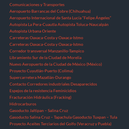
Comunicaciones y Transportes
Aeropuerto Barrancas del Cobre (Chihuahua)
Aeropuerto Internacional de Santa Lucía “Felipe Ángeles”
Autopista La Pera-Cuautla
Autopista Toluca-Naucalpán
Autopista Urbana Oriente
Carreteras Oaxaca-Costa y Oaxaca-Istmo
Carreteras Oaxaca-Costa y Oaxaca-Istmo
Corredor transversal Manzanillo-Tampico
Libramiento Sur de la Ciudad de Morelia
Nuevo Aeropuerto de la Ciudad de México (México)
Proyecto Cuyutlán-Puerto (Colima)
Supercarretera Mazatlán-Durango
Contacto
Corredores industriales
Desaparecidos
Espejos de la resistencia
Feminicidios
Fracturación Hidráulica (Fracking)
Hidrocarburos
Gasoducto Jaltipan – Salina Cruz
Gasoducto Salina Cruz – Tapachula
Gasoducto Tuxpan – Tula
Proyecto Aceites Terciarios del Golfo (Veracruz y Puebla)