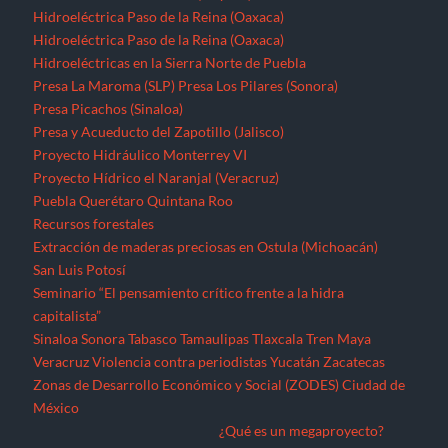
Hidroeléctrica Paso de la Reina (Oaxaca)
Hidroeléctrica Paso de la Reina (Oaxaca)
Hidroeléctricas en la Sierra Norte de Puebla
Presa La Maroma (SLP)
Presa Los Pilares (Sonora)
Presa Picachos (Sinaloa)
Presa y Acueducto del Zapotillo (Jalisco)
Proyecto Hidráulico Monterrey VI
Proyecto Hídrico el Naranjal (Veracruz)
Puebla
Querétaro
Quintana Roo
Recursos forestales
Extracción de maderas preciosas en Ostula (Michoacán)
San Luis Potosí
Seminario “El pensamiento crítico frente a la hidra
capitalista”
Sinaloa
Sonora
Tabasco
Tamaulipas
Tlaxcala
Tren Maya
Veracruz
Violencia contra periodistas
Yucatán
Zacatecas
Zonas de Desarrollo Económico y Social (ZODES) Ciudad de
México
¿Qué es un megaproyecto?