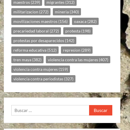
maestros
(239)
migrantes
(312)
militarizacion
(272)
mineria
(340)
movilizaciones maestros
(156)
oaxaca
(282)
precariedad laboral
(272)
protesta
(198)
protestas por desaparecidos
(142)
reforma educativa
(512)
represion
(289)
tren maya
(382)
violencia contra las mujeres
(407)
violencia contra mujeres
(159)
violencia contra periodistas
(327)
Buscar: