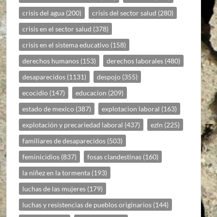
crisis del agua
(200)
crisis del sector salud
(280)
crisis en el sector salud
(378)
crisis en el sistema educativo
(158)
derechos humanos
(153)
derechos laborales
(480)
desaparecidos
(1131)
despojo
(355)
ecocidio
(147)
educacion
(209)
estado de mexico
(387)
explotacion laboral
(163)
explotación y precariedad laboral
(437)
ezln
(225)
familiares de desaparecidos
(503)
feminicidios
(837)
fosas clandestinas
(160)
la niñez en la tormenta
(193)
luchas de las mujeres
(179)
luchas y resistencias de pueblos originarios
(144)