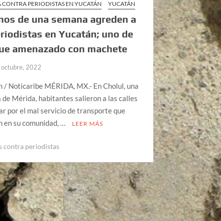
A CONTRA PERIODISTAS EN YUCATÁN
YUCATÁN
nos de una semana agreden a
riodistas en Yucatán; uno de
 fue amenazado con machete
 octubre, 2022
n / Noticaribe MÉRIDA, MX.- En Cholul, una
 de Mérida, habitantes salieron a las calles
ar por el mal servicio de transporte que
n en su comunidad, …
LEER MÁS
s contra periodistas