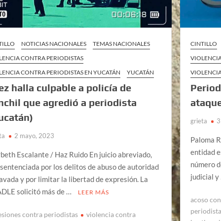
TILLO
NOTICIAS NACIONALES
TEMAS NACIONALES
CINTILLO
LENCIA CONTRA PERIODISTAS
VIOLENCI
LENCIA CONTRA PERIODISTAS EN YUCATÁN
YUCATÁN
VIOLENCI
ez halla culpable a policía de
Period
nchil que agredió a periodista
ataqu
ucatán)
grieta
3
ta
2 mayo, 2023
Paloma Re
entidad e
beth Escalante / Haz Ruido En juicio abreviado,
número de
 sentenciada por los delitos de abuso de autoridad
judicial 
avada y por limitar la libertad de expresión. La
DLE solicitó más de …
LEER MÁS
acoso con
periodist
esiones contra periodistas
violencia contra