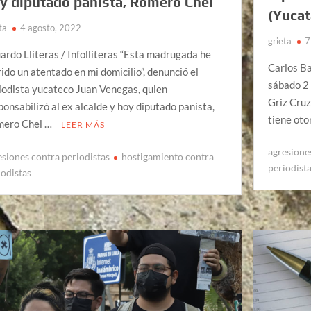
y diputado panista, Romero Chel
(Yucat
ta
4 agosto, 2022
grieta
7
ardo Lliteras / Infolliteras “Esta madrugada he
Carlos Ba
rido un atentado en mi domicilio”, denunció el
sábado 2 
iodista yucateco Juan Venegas, quien
Griz Cruz
ponsabilizó al ex alcalde y hoy diputado panista,
tiene ot
ero Chel …
LEER MÁS
agresione
esiones contra periodistas
hostigamiento contra
periodist
iodistas