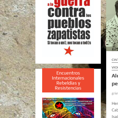
CIN
VIO
Encuentros
Al
Internacionales
Rebeldías y
pe
Resistencias
grie
Her
Cab
Isa