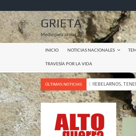
Saltar
al
contenido
GRIETA
Medio para armar
INICIO
NOTICIAS NACIONALES
TE
TRAVESÍA POR LA VIDA
NEMOS QUE REBELARNOS, TENEMOS QUE VIVIR. CARTA DEL SUB
ÚLTIMAS NOTICIAS
NEMOS QUE REBELARNOS, TENEMOS QUE VIVIR. CARTA DEL SUB
Cat