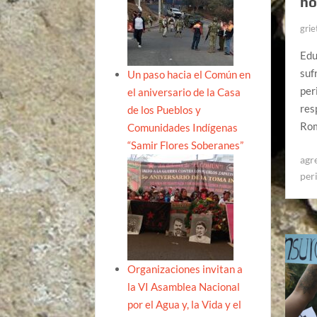
ho
grie
Edu
suf
Un paso hacia el Común en
per
el aniversario de la Casa
res
de los Pueblos y
Rom
Comunidades Indígenas
“Samir Flores Soberanes”
agr
per
Organizaciones invitan a
la VI Asamblea Nacional
por el Agua y, la Vida y el