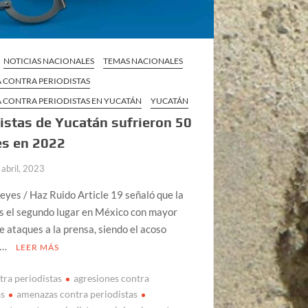
NOTICIAS NACIONALES
TEMAS NACIONALES
A CONTRA PERIODISTAS
A CONTRA PERIODISTAS EN YUCATÁN
YUCATÁN
istas de Yucatán sufrieron 50
es en 2022
 abril, 2023
yes / Haz Ruido Article 19 señaló que la
s el segundo lugar en México con mayor
 ataques a la prensa, siendo el acoso
y …
LEER MÁS
tra periodistas
agresiones contra
as
amenazas contra periodistas