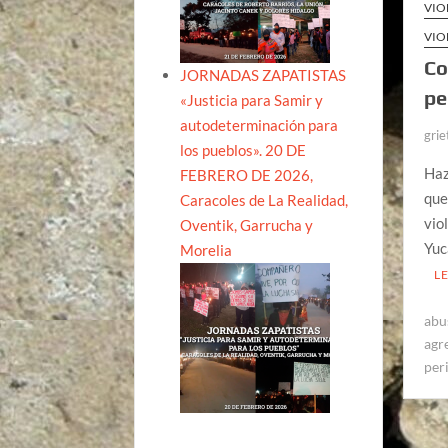
VIO
VIO
Co
JORNADAS ZAPATISTAS
pe
«Justicia para Samir y
autodeterminación para
grie
los pueblos». 20 DE
Haz
FEBRERO DE 2026,
que
Caracoles de La Realidad,
vio
Oventik, Garrucha y
Yuc
Morelia
L
abu
agr
per