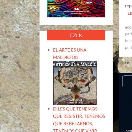
rep
L
aco
per
EZLN
hos
per
EL ARTE ES UNA
MALDICIÓN
DILES QUE TENEMOS
QUE RESISTIR, TENEMOS
QUE REBELARNOS,
TENEMOS QUE VIVIR.