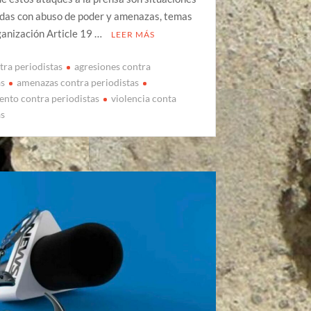
adas con abuso de poder y amenazas, temas
ganización Article 19 …
LEER MÁS
tra periodistas
agresiones contra
as
amenazas contra periodistas
ento contra periodistas
violencia conta
as