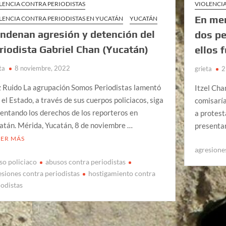
LENCIA CONTRA PERIODISTAS
VIOLENCI
En me
LENCIA CONTRA PERIODISTAS EN YUCATÁN
YUCATÁN
ndenan agresión y detención del
dos pe
riodista Gabriel Chan (Yucatán)
ellos
ta
8 noviembre, 2022
grieta
2
 Ruido La agrupación Somos Periodistas lamentó
Itzel Cha
 el Estado, a través de sus cuerpos policiacos, siga
comisaría
lentando los derechos de los reporteros en
a protest
atán. Mérida, Yucatán, 8 de noviembre …
presenta
EER MÁS
agresione
so policiaco
abusos contra periodistas
esiones contra periodistas
hostigamiento contra
iodistas