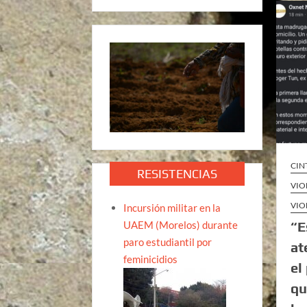
CIN
RESISTENCIAS
VIO
VIO
Incursión militar en la
UAEM (Morelos) durante
“E
paro estudiantil por
at
feminicidios
el
qu