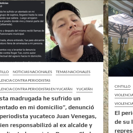
TILLO
NOTICIAS NACIONALES
TEMAS NACIONALES
LENCIA CONTRA PERIODISTAS
CINTILLO
LENCIA CONTRA PERIODISTAS EN YUCATÁN
YUCATÁN
VIOLENCI
sta madrugada he sufrido un
VIOLENCI
entado en mi domicilio”, denunció
El per
 periodista yucateco Juan Venegas,
de su 
ien responsabilizó al ex alcalde y
repres