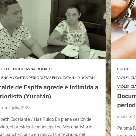
TILLO
NOTICIAS NACIONALES
CINTILLO
LENCIA CONTRA PERIODISTAS EN YUCATÁN
YUCATÁN
VIOLENCI
calde de Espita agrede e intimida a
VIOLENCI
Docum
riodista (Yucatán)
period
ta
1 julio, 2025
grieta
6
beth Escalante / Haz Ruido En plena sesión de
ildo, el presidente municipal de Morena, Mario
Paloma Re
ías Sánchez, puso en riesgo la integridad del
motivos d