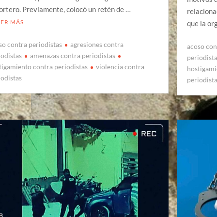
ortero. Previamente, colocó un retén de …
relacion
EER MÁS
que la or
so contra periodistas
agresiones contra
acoso con
iodistas
amenazas contra periodistas
periodist
tigamiento contra periodistas
violencia contra
hostigami
iodistas
periodist