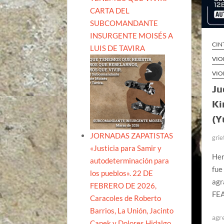
CARTA DEL
SUBCOMANDANTE
INSURGENTE MOISÉS A
CIN
LUIS DE TAVIRA
VIO
VIO
Ju
Ki
(Y
JORNADAS ZAPATISTAS
grie
«Justicia para Samir y
Her
autodeterminación para
fue
los pueblos». 22 DE
agr
FEBRERO DE 2026,
FEA
Caracoles de Roberto
Barrios, La Unión, Jacinto
agr
Canek y Dolores Hidalgo