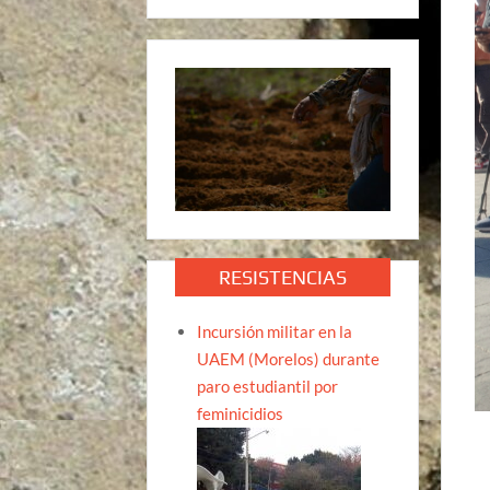
RESISTENCIAS
Incursión militar en la
UAEM (Morelos) durante
paro estudiantil por
feminicidios