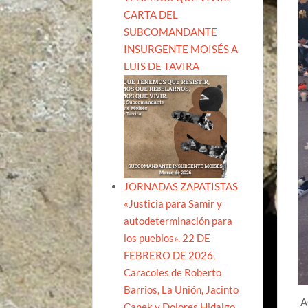
CARTA DEL
SUBCOMANDANTE
INSURGENTE MOISÉS A
LUIS DE TAVIRA
JORNADAS ZAPATISTAS
«Justicia para Samir y
autodeterminación para
los pueblos». 22 DE
FEBRERO DE 2026,
Caracoles de Roberto
Barrios, La Unión, Jacinto
A
Canek y Dolores Hidalgo