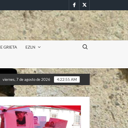
Facebook
Twitter
Buscar:
E GRIETA
EZLN
n militar en la UAEM (Morelos) durante paro estudiantil por femin
viernes, 7 de agosto de 2026
4:22:58 AM
n militar en la UAEM (Morelos) durante paro estudiantil por femin