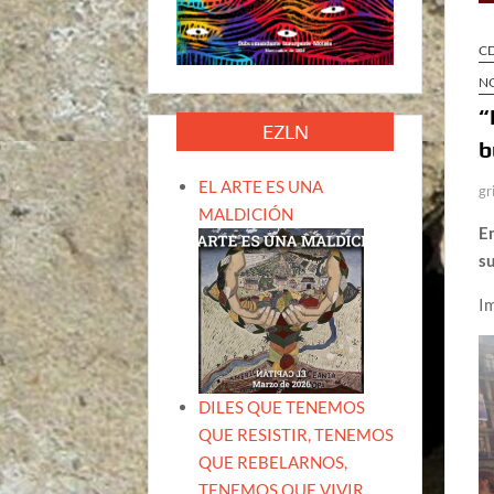
C
N
“
EZLN
b
EL ARTE ES UNA
gr
MALDICIÓN
E
s
I
DILES QUE TENEMOS
QUE RESISTIR, TENEMOS
QUE REBELARNOS,
TENEMOS QUE VIVIR.