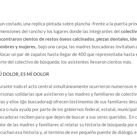
un costado, una replica pintada sobre plancha -frente a la puerta prin
mensiones del rancho y los lugares donde las integrantes del
colecti
contraron cientos de restos óseos calcinados, piezas dentales, ide
ombres y mujeres,
bajo una carpa, las madres buscadoras invitaban a
locar un par de zapatos hasta llegar de 400 que representaba hasta 
rte del colectivo de búsqueda; los asistentes llevaron cientos más.
Ú DOLOR, ES MÍ DOLOR
rante todo el acto central simultáneamente ocurrieron numerosos enc
rsonas solidarias que asistieron y las madres y familiares de colect
las y ellos l@s buscadora@ ofrecen testimonios de sus familiares des
ca o nula ayuda por parte de los gobiernos federal, estatal, municipa
scadoras reciben para que dejen de buscar a sus seres queridos. En 
lor de las madres y familiares al relatar su historia de búsqueda por e
cuchan esa historia y, al termino de ese pequeño puente de diálogo, e