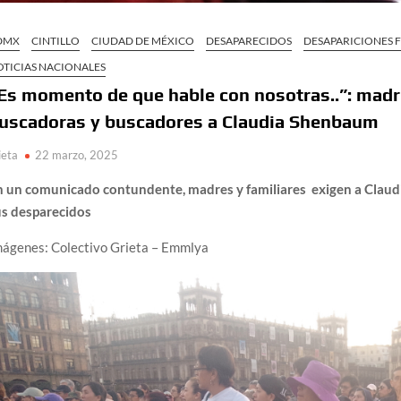
DMX
CINTILLO
CIUDAD DE MÉXICO
DESAPARECIDOS
DESAPARICIONES 
OTICIAS NACIONALES
Es momento de que hable con nosotras..”: madre
uscadoras y buscadores a Claudia Shenbaum
ieta
22 marzo, 2025
n un comunicado contundente, madres y familiares exigen a Claudi
us desparecidos
mágenes: Colectivo Grieta – Emmlya