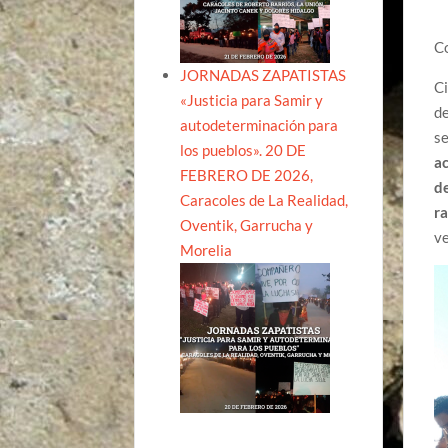
Co
JORNADAS ZAPATISTAS
Ci
«Justicia para Samir y
de
autodeterminación para
se
los pueblos». 20 DE
ac
FEBRERO DE 2026,
de
Caracoles de La Realidad,
ra
Oventik, Garrucha y
ve
Morelia