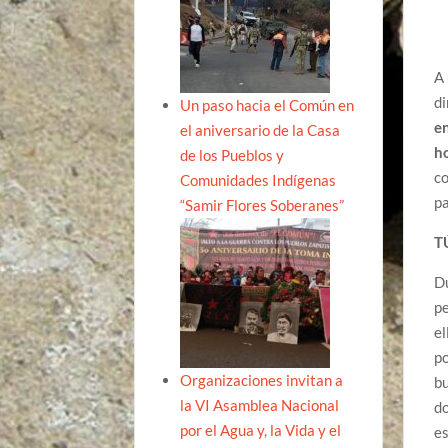
A 
di
Un paso hacia el Común en
en
el aniversario de la Casa
h
de los Pueblos y
co
Comunidades Indígenas
pa
“Samir Flores Soberanes”
T
Du
pe
el
po
Organizaciones invitan a
bu
la VI Asamblea Nacional
do
por el Agua y, la Vida y el
es