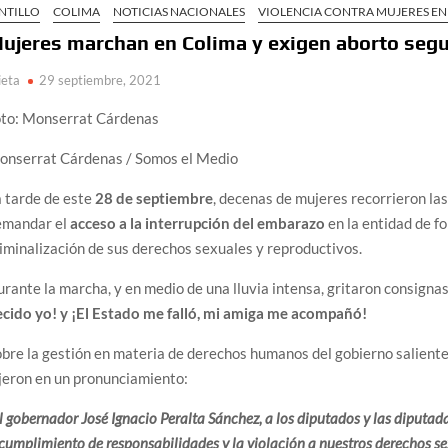
NTILLO
COLIMA
NOTICIAS NACIONALES
VIOLENCIA CONTRA MUJERES EN
ujeres marchan en Colima y exigen aborto segu
ieta
29 septiembre, 2021
oto: Monserrat Cárdenas
onserrat Cárdenas / Somos el Medio
 tarde de este
28 de septiembre
, decenas de mujeres recorrieron las
emandar el
acceso a la interrupción del embarazo
en la entidad de fo
iminalización de sus derechos sexuales y reproductivos.
rante la marcha, y en medio de una lluvia intensa, gritaron consign
ecido yo! y ¡El Estado me falló, mi amiga me acompañó!
bre la gestión en materia de derechos humanos del gobierno saliente,
jeron en un pronunciamiento:
l gobernador José Ignacio Peralta Sánchez, a los diputados y las diputada
cumplimiento de responsabilidades y la violación a nuestros derechos se