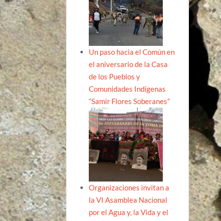
Un paso hacia el Común en
el aniversario de la Casa
de los Pueblos y
Comunidades Indígenas
“Samir Flores Soberanes”
Organizaciones invitan a
la VI Asamblea Nacional
por el Agua y, la Vida y el