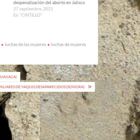
despenalización del aborto en Jalisco
27 septiembre, 2021
En "CINTILLO"
luchas de las mujeres
luchas de mujeres
 (OAXACA)
ILIARES DE YAQUIS DESAPARECIDOS (SONORA)