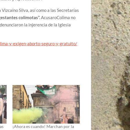
a Vizcaíno Silva, así como a las Secretarías
gestantes colimotas”.
AcusaroColima no
denunciaron la injerencia de la Iglesia
ma-y-exigen-aborto-seguro-y-gratuito/
tas
¡Ahora es cuando! Marchan por la