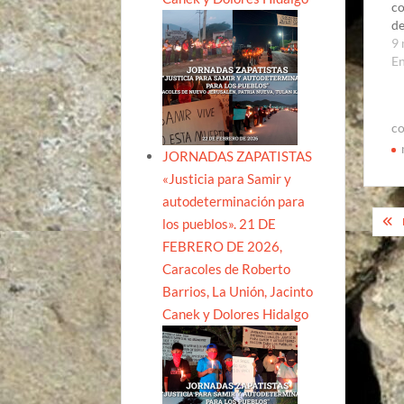
co
de
9 
E
co
JORNADAS ZAPATISTAS
«Justicia para Samir y
autodeterminación para
Na
los pueblos». 21 DE
de
FEBRERO DE 2026,
Caracoles de Roberto
ent
Barrios, La Unión, Jacinto
Canek y Dolores Hidalgo