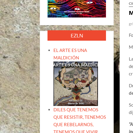
CI
M
gr
EZLN
F
M
EL ARTE ES UNA
MALDICIÓN
La
d
cr
Du
d
So
DILES QUE TENEMOS
di
QUE RESISTIR, TENEMOS
“A
QUE REBELARNOS,
in
TENEMOS QUE VIVIR.