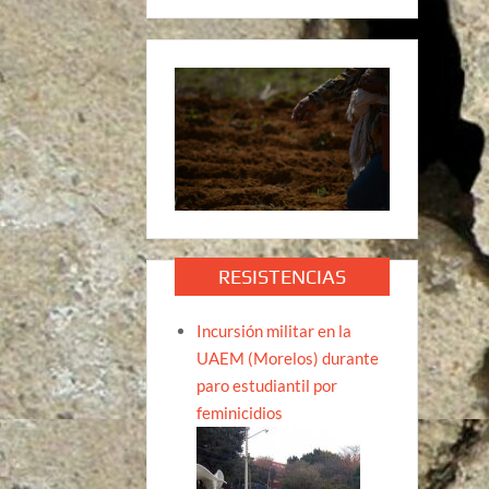
RESISTENCIAS
Incursión militar en la
UAEM (Morelos) durante
paro estudiantil por
feminicidios