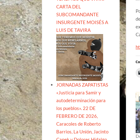
CARTA DEL
Po
SUBCOMANDANTE
de
INSURGENTE MOISÉS A
ex
LUIS DE TAVIRA
Ca
h
Co
JORNADAS ZAPATISTAS
«Justicia para Samir y
autodeterminación para
los pueblos». 22 DE
FEBRERO DE 2026,
Caracoles de Roberto
Barrios, La Unión, Jacinto
Do
Canek y Dolores Hidalgo