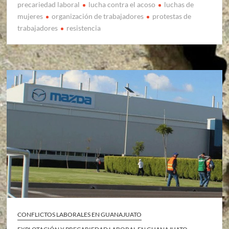
precariedad laboral
lucha contra el acoso
luchas de
mujeres
organización de trabajadores
protestas de
trabajadores
resistencia
CONFLICTOS LABORALES EN GUANAJUATO