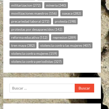
militarizacion
(272)
mineria
(340)
movilizaciones maestros
(156)
oaxaca
(282)
precariedad laboral
(272)
protesta
(198)
protestas por desaparecidos
(142)
reforma educativa
(512)
represion
(289)
tren maya
(382)
violencia contra las mujeres
(407)
violencia contra mujeres
(159)
violencia contra periodistas
(327)
Buscar: