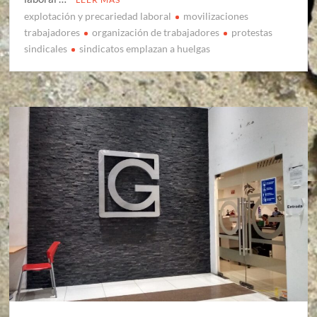
explotación y precariedad laboral
movilizaciones
trabajadores
organización de trabajadores
protestas
sindicales
sindicatos emplazan a huelgas