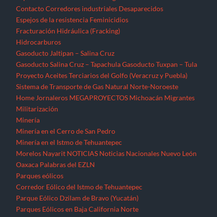
Contacto
Corredores industriales
Desaparecidos
Espejos de la resistencia
Feminicidios
Fracturación Hidráulica (Fracking)
Hidrocarburos
Gasoducto Jaltipan – Salina Cruz
Gasoducto Salina Cruz – Tapachula
Gasoducto Tuxpan – Tula
Proyecto Aceites Terciarios del Golfo (Veracruz y Puebla)
Sistema de Transporte de Gas Natural Norte-Noroeste
Home
Jornaleros
MEGAPROYECTOS
Michoacán
Migrantes
Militarización
Minería
Minería en el Cerro de San Pedro
Minería en el Istmo de Tehuantepec
Morelos
Nayarit
NOTICIAS
Noticias Nacionales
Nuevo León
Oaxaca
Palabras del EZLN
Parques eólicos
Corredor Eólico del Istmo de Tehuantepec
Parque Eólico Dzilam de Bravo (Yucatán)
Parques Eólicos en Baja California Norte