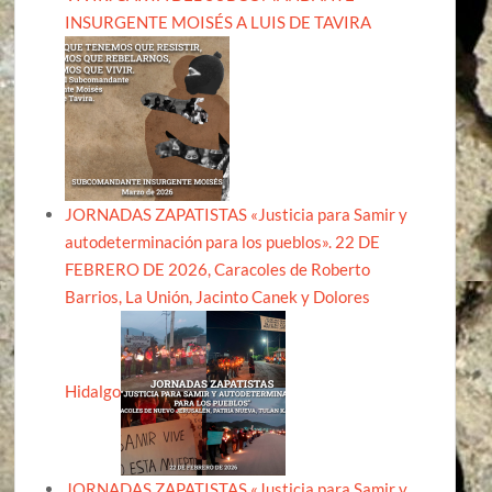
INSURGENTE MOISÉS A LUIS DE TAVIRA
JORNADAS ZAPATISTAS «Justicia para Samir y
autodeterminación para los pueblos». 22 DE
FEBRERO DE 2026, Caracoles de Roberto
Barrios, La Unión, Jacinto Canek y Dolores
Hidalgo
JORNADAS ZAPATISTAS «Justicia para Samir y