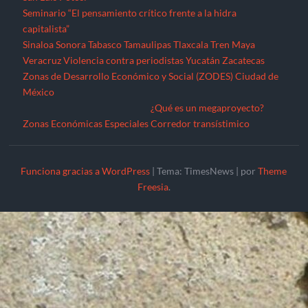
Seminario “El pensamiento crítico frente a la hidra
capitalista”
Sinaloa
Sonora
Tabasco
Tamaulipas
Tlaxcala
Tren Maya
Veracruz
Violencia contra periodistas
Yucatán
Zacatecas
Zonas de Desarrollo Económico y Social (ZODES) Ciudad de
México
¿Qué es un megaproyecto?
Zonas Económicas Especiales
Corredor transístimico
Funciona gracias a WordPress
|
Tema: TimesNews
|
por
Theme
Freesia
.