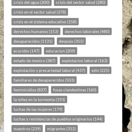
crisis del agua
(200)
crisis del sector salud
(280)
crisis en el sector salud
(378)
crisis en el sistema educativo
(158)
derechos humanos
(153)
derechos laborales
(480)
desaparecidos
(1131)
despojo
(355)
ecocidio
(147)
educacion
(209)
estado de mexico
(387)
explotacion laboral
(163)
explotación y precariedad laboral
(437)
ezln
(225)
familiares de desaparecidos
(503)
feminicidios
(837)
fosas clandestinas
(160)
la niñez en la tormenta
(193)
luchas de las mujeres
(179)
luchas y resistencias de pueblos originarios
(144)
maestros
(239)
migrantes
(312)