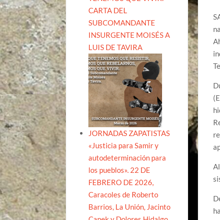
CARTA DEL
S
SUBCOMANDANTE
na
INSURGENTE MOISÉS A
Ah
LUIS DE TAVIRA
in
Te
Du
(E
hi
Re
JORNADAS ZAPATISTAS
re
«Justicia para Samir y
ap
autodeterminación para
Al
los pueblos». 22 DE
si
FEBRERO DE 2026,
Caracoles de Roberto
De
Barrios, La Unión, Jacinto
ha
Canek y Dolores Hidalgo