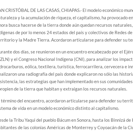
AN CRISTÓBAL DE LAS CASAS, CHIAPAS.- El modelo económico mundial
turaleza y la acumulación de riqueza, el capitalismo, ha provocado en
ora busca hacerse de la tierra donde aún quedan recursos naturales
dígenas de por lo menos 24 estados del país y colectivos de Redes de
rritorio y la Madre Tierra. Acordaron articularse para defender su te
rante dos días, se reunieron en un encuentro encabezado por el Ejér
ZLN) y el Congreso Nacional Indígena (CNI), para analizar los impacto
drocarburos, eólica, textilera, turística, ferrocarrilera, cervecera e in
alizaron una radiografía del país donde explicaron no sólo las histori
sistencia, las estrategias que han implementado en sus comunidades
ropien de la tierra que habitan y extraigan los recursos naturales.
 término del encuentro, acordaron articularse para defender su territ
stema de vida en un modelo económico distinto al capitalismo.
sde la Tribu Yaqui del pueblo Bácum en Sonora, hasta los Binnizá de
bitantes de las colonias Américas de Monterrey y Coyoacán de la Ci