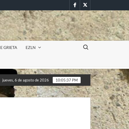
Facebook
Twitter
Buscar:
E GRIETA
EZLN
Incursión militar en la UAEM (Morelos) durante paro estudian
jueves, 6 de agosto de 2026
10:05:39 PM
Incursión militar en la UAEM (Morelos) durante paro estudian