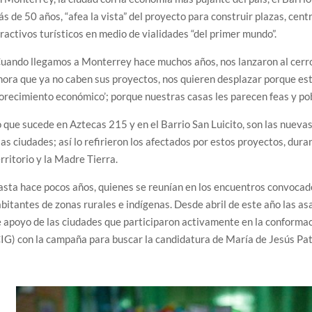
s de 50 años, “afea la vista” del proyecto para construir plazas, cent
ractivos turísticos en medio de vialidades “del primer mundo”.
uando llegamos a Monterrey hace muchos años, nos lanzaron al cerr
ora que ya no caben sus proyectos, nos quieren desplazar porque es
lorecimiento económico’; porque nuestras casas les parecen feas y po
 que sucede en Aztecas 215 y en el Barrio San Luicito, son las nueva
las ciudades; así lo refirieron los afectados por estos proyectos, dur
rritorio y la Madre Tierra.
sta hace pocos años, quienes se reunían en los encuentros convocad
bitantes de zonas rurales e indígenas. Desde abril de este año las a
 apoyo de las ciudades que participaron activamente en la conforma
IG) con la campaña para buscar la candidatura de María de Jesús Pat