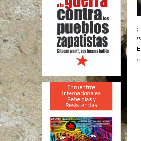
21
E
E
gr
Encuentros
Internacionales
Rebeldías y
Resistencias