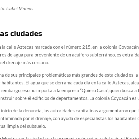
to: Isabel Mateos
as ciudades
 la calle Aztecas marcada con el número 215, en la colonia Coyoacán
tros de agua pura proveniente de un acuífero subterráneo, es extraí
 el drenaje más cercano.
a de sus principales problemáticas más grandes de esta ciudad es la
 habitantes. El agua que se derrama cada día en la calle Aztecas, alc
n embargo, eso no importa a la empresa “Quiero Casa”, quien busca a
nstruir sobre él edificios de departamentos. La colonia Coyoacán es 
 inicio de la denuncia, las autoridades capitalinas argumentaron que
ntaminada por el drenaje, con ayuda de especialistas los habitantes
ua limpia del subsuelo.
 Monterrey, la ciudad con la economía más pujante del país, el Barri