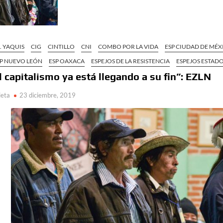
. YAQUIS
CIG
CINTILLO
CNI
COMBO POR LA VIDA
ESP CIUDAD DE MÉX
SP NUEVO LEÓN
ESP OAXACA
ESPEJOS DE LA RESISTENCIA
ESPEJOS ESTAD
l capitalismo ya está llegando a su fin”: EZLN
ieta
23 diciembre, 2019