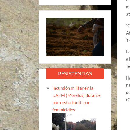
má
at
“C
Ah
‘f
Lo
a 
Te
RESISTENCIAS
Ha
ha
Incursión militar en la
de
UAEM (Morelos) durante
(C
paro estudiantil por
feminicidios