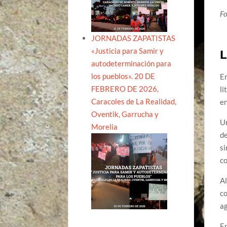
Fo
JORNADAS ZAPATISTAS
«Justicia para Samir y
L
autodeterminación para
los pueblos». 20 DE
En
FEBRERO DE 2026,
li
Caracoles de La Realidad,
en
Oventik, Garrucha y
Un
Morelia
de
si
co
Al
co
ag
En