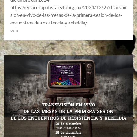
https://enlacezapatista.ezln.org.mx/2024/12/27/transmi
sion-en-vivo-de-las-mesas-de-la-primera-sesion-de-los-
encuentros-de-resistencia-y-rebeldia/
ezln