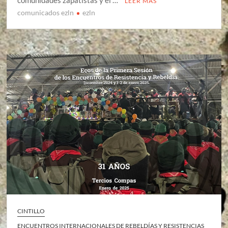
comunidades zapatistas y el …
LEER MÁS
comunicados ezln
ezln
CINTILLO
ENCUENTROS INTERNACIONALES DE REBELDÍAS Y RESISTENCIAS