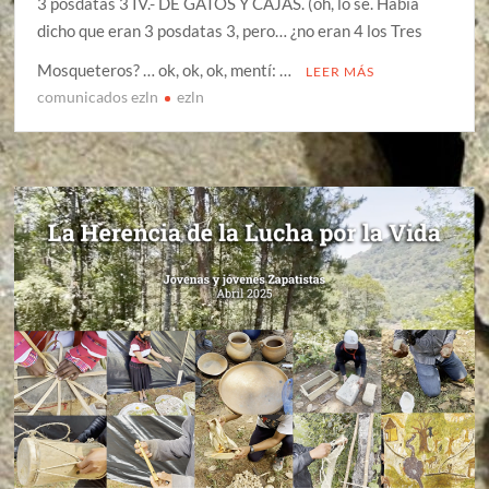
3 posdatas 3 IV.- DE GATOS Y CAJAS. (oh, lo sé. Había
dicho que eran 3 posdatas 3, pero… ¿no eran 4 los Tres
Mosqueteros? … ok, ok, ok, mentí: …
LEER MÁS
comunicados ezln
ezln