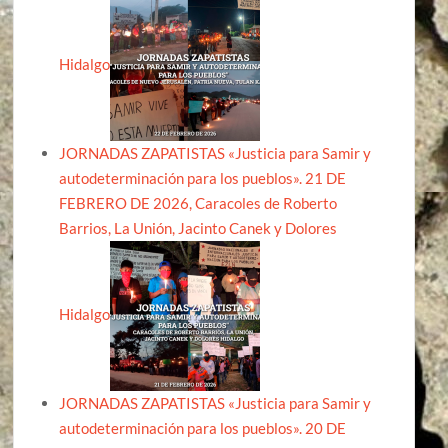
Hidalgo
JORNADAS ZAPATISTAS «Justicia para Samir y
autodeterminación para los pueblos». 21 DE
FEBRERO DE 2026, Caracoles de Roberto
Barrios, La Unión, Jacinto Canek y Dolores
Hidalgo
JORNADAS ZAPATISTAS «Justicia para Samir y
autodeterminación para los pueblos». 20 DE