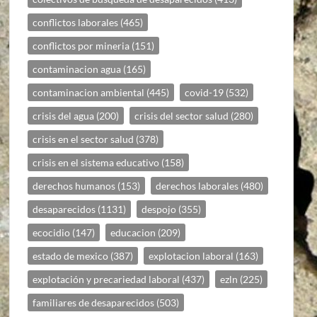
conflictos laborales
(465)
conflictos por mineria
(151)
contaminacion agua
(165)
contaminacion ambiental
(445)
covid-19
(532)
crisis del agua
(200)
crisis del sector salud
(280)
crisis en el sector salud
(378)
crisis en el sistema educativo
(158)
derechos humanos
(153)
derechos laborales
(480)
desaparecidos
(1131)
despojo
(355)
ecocidio
(147)
educacion
(209)
estado de mexico
(387)
explotacion laboral
(163)
explotación y precariedad laboral
(437)
ezln
(225)
familiares de desaparecidos
(503)