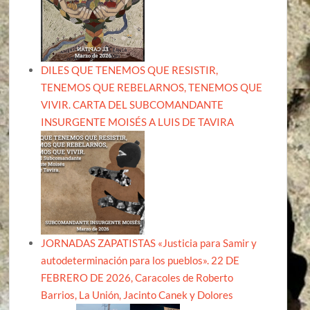
DILES QUE TENEMOS QUE RESISTIR,
TENEMOS QUE REBELARNOS, TENEMOS QUE
VIVIR. CARTA DEL SUBCOMANDANTE
INSURGENTE MOISÉS A LUIS DE TAVIRA
JORNADAS ZAPATISTAS «Justicia para Samir y
autodeterminación para los pueblos». 22 DE
FEBRERO DE 2026, Caracoles de Roberto
Barrios, La Unión, Jacinto Canek y Dolores