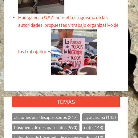
Huelga en la UAZ: ante el tortuguismo de las
autoridades, propuestas y trabajo organizativo de
los trabajadores
TEMAS
acciones por desaparecidos
(217)
ayotzinapa
(145)
búsqueda de desaparecidos
(593)
cnte
(148)
colectivos de búsqueda de desaparecidos
(413)