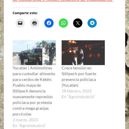
Comparte esto:
Yucatán | Antimotines
Crece tensión en
para custodiar alimento
Sitilpech por fuerte
para cerdos de Kekén:
presencia policiaca
Pueblo maya de
(Yucatán)
Sitilpech denuncia
18 febrero, 2023
nuevamente represión
En "Agroindustria"
policiaca por protesta
contra mega granjas
porcícolas
3 marzo, 2023
En "Agroindustria"