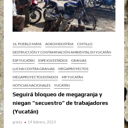
16. PUEBLO MAYA
AGROINDUSTRIA
CINTILLO
DESTRUCCIÓN Y CONTAMINACIÓN AMBIENTAL EN YUCATÁN
ESP YUCATÁN
ESPEJOS ESTADOS
GRANJAS
LUCHA CONTRA GRANJAS
MEGAPROYECTOS
MEGAPROYECTOS ESTADOS
MP YUCATÁN
NOTICIAS NACIONALES
YUCATÁN
Seguirá bloqueo de megagranja y
niegan “secuestro” de trabajadores
(Yucatán)
grieta
14 febrero, 2023