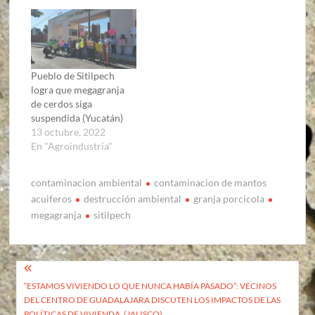
Pueblo de Sitilpech
logra que megagranja
de cerdos siga
suspendida (Yucatán)
13 octubre, 2022
En "Agroindustria"
contaminacion ambiental
contaminacion de mantos
acuiferos
destrucción ambiental
granja porcicola
megagranja
sitilpech
Navegación
“ESTAMOS VIVIENDO LO QUE NUNCA HABÍA PASADO”: VECINOS
de
DEL CENTRO DE GUADALAJARA DISCUTEN LOS IMPACTOS DE LAS
POLÍTICAS DE VIVIENDA. (JALISCO)