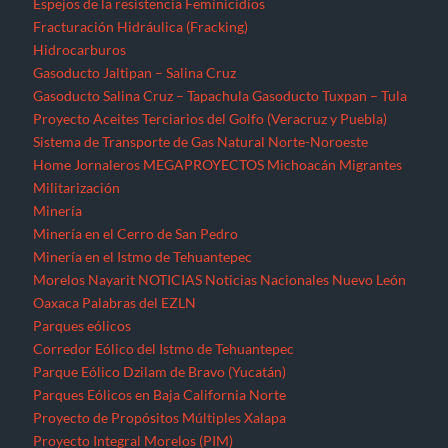
Espejos de la resistencia
Feminicidios
Fracturación Hidráulica (Fracking)
Hidrocarburos
Gasoducto Jaltipan – Salina Cruz
Gasoducto Salina Cruz – Tapachula
Gasoducto Tuxpan – Tula
Proyecto Aceites Terciarios del Golfo (Veracruz y Puebla)
Sistema de Transporte de Gas Natural Norte-Noroeste
Home
Jornaleros
MEGAPROYECTOS
Michoacán
Migrantes
Militarización
Minería
Minería en el Cerro de San Pedro
Minería en el Istmo de Tehuantepec
Morelos
Nayarit
NOTICIAS
Noticias Nacionales
Nuevo León
Oaxaca
Palabras del EZLN
Parques eólicos
Corredor Eólico del Istmo de Tehuantepec
Parque Eólico Dzilam de Bravo (Yucatán)
Parques Eólicos en Baja California Norte
Proyecto de Propósitos Múltiples Xalapa
Proyecto Integral Morelos (PIM)