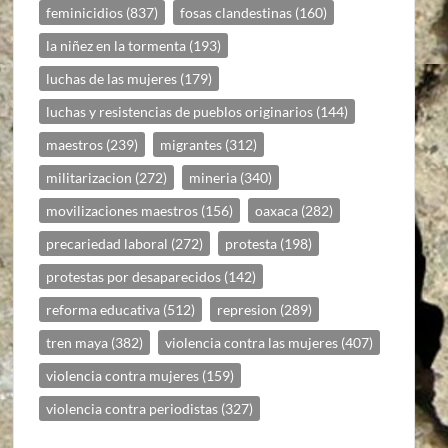
feminicidios
(837)
fosas clandestinas
(160)
la niñez en la tormenta
(193)
luchas de las mujeres
(179)
luchas y resistencias de pueblos originarios
(144)
maestros
(239)
migrantes
(312)
militarizacion
(272)
mineria
(340)
movilizaciones maestros
(156)
oaxaca
(282)
precariedad laboral
(272)
protesta
(198)
protestas por desaparecidos
(142)
reforma educativa
(512)
represion
(289)
tren maya
(382)
violencia contra las mujeres
(407)
violencia contra mujeres
(159)
violencia contra periodistas
(327)