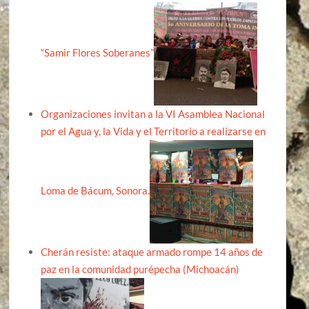
“Samir Flores Soberanes”
Organizaciones invitan a la VI Asamblea Nacional
por el Agua y, la Vida y el Territorio a realizarse en
Loma de Bácum, Sonora.
Cherán resiste: ataque armado rompe 14 años de
paz en la comunidad purépecha (Michoacán)