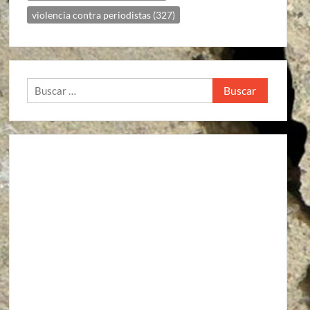
violencia contra periodistas
(327)
Buscar: