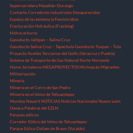
Supercarretera Mazatlán-Durango
Contacto
Corredores industriales
Desaparecidos
Espejos de la resistencia
Feminicidios
Fracturación Hidráulica (Fracking)
Hidrocarburos
Gasoducto Jaltipan – Salina Cruz
Gasoducto Salina Cruz – Tapachula
Gasoducto Tuxpan – Tula
Proyecto Aceites Terciarios del Golfo (Veracruz y Puebla)
Sistema de Transporte de Gas Natural Norte-Noroeste
Home
Jornaleros
MEGAPROYECTOS
Michoacán
Migrantes
Militarización
Minería
Minería en el Cerro de San Pedro
Minería en el Istmo de Tehuantepec
Morelos
Nayarit
NOTICIAS
Noticias Nacionales
Nuevo León
Oaxaca
Palabras del EZLN
Parques eólicos
Corredor Eólico del Istmo de Tehuantepec
Parque Eólico Dzilam de Bravo (Yucatán)