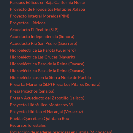
Parques Eólicos en Baja California Norte
Proyecto de Propósitos Múltiples Xalapa
Proyecto Integral Morelos (PIM)
Proyectos Hídricos
Acueducto El Realito (SLP)
Acueducto Independencia (Sonora)
Acueducto Río San Pedro (Guerrero)
Hidroeléctrica La Parota (Guerrero)
Hidroeléctrica Las Cruces (Nayarit)
Hidroeléctrica Paso de la Reina (Oaxaca)
Hidroeléctrica Paso de la Reina (Oaxaca)
Hidroeléctricas en la Sierra Norte de Puebla
Presa La Maroma (SLP)
Presa Los Pilares (Sonora)
Presa Picachos (Sinaloa)
Presa y Acueducto del Zapotillo (Jalisco)
Proyecto Hidráulico Monterrey VI
Proyecto Hídrico el Naranjal (Veracruz)
Puebla
Querétaro
Quintana Roo
Recursos forestales
Extracción de maderas preciosas en Ostula (Michoacán)