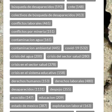
búsqueda de desaparecidos
(593)
cnte
(148)
colectivos de búsqueda de desaparecidos
(413)
conflictos laborales
(465)
conflictos por mineria
(151)
contaminacion agua
(165)
contaminacion ambiental
(445)
covid-19
(532)
crisis del agua
(200)
crisis del sector salud
(280)
crisis en el sector salud
(378)
crisis en el sistema educativo
(158)
derechos humanos
(153)
derechos laborales
(480)
desaparecidos
(1131)
despojo
(355)
ecocidio
(147)
educacion
(209)
estado de mexico
(387)
explotacion laboral
(163)