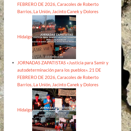
FEBRERO DE 2026, Caracoles de Roberto
Barrios, La Unión, Jacinto Canek y Dolores
Hidalgo
JORNADAS ZAPATISTAS «Justicia para Samir y
autodeterminación para los pueblos». 21 DE
FEBRERO DE 2026, Caracoles de Roberto
Barrios, La Unión, Jacinto Canek y Dolores
Hidalgo