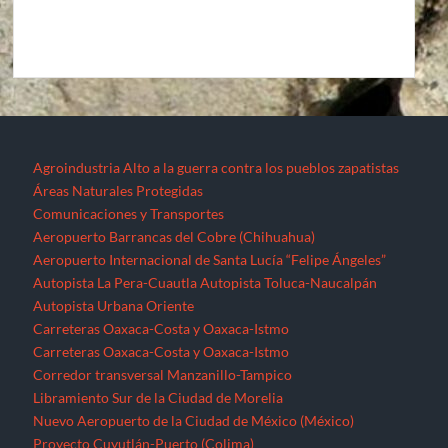
Agroindustria
Alto a la guerra contra los pueblos zapatistas
Áreas Naturales Protegidas
Comunicaciones y Transportes
Aeropuerto Barrancas del Cobre (Chihuahua)
Aeropuerto Internacional de Santa Lucía “Felipe Ángeles”
Autopista La Pera-Cuautla
Autopista Toluca-Naucalpán
Autopista Urbana Oriente
Carreteras Oaxaca-Costa y Oaxaca-Istmo
Carreteras Oaxaca-Costa y Oaxaca-Istmo
Corredor transversal Manzanillo-Tampico
Libramiento Sur de la Ciudad de Morelia
Nuevo Aeropuerto de la Ciudad de México (México)
Proyecto Cuyutlán-Puerto (Colima)