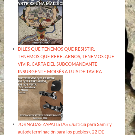
DILES QUE TENEMOS QUE RESISTIR,
TENEMOS QUE REBELARNOS, TENEMOS QUE
VIVIR. CARTA DEL SUBCOMANDANTE
INSURGENTE MOISÉS A LUIS DE TAVIRA
JORNADAS ZAPATISTAS «Justicia para Samir y
autodeterminación para los pueblos». 22 DE