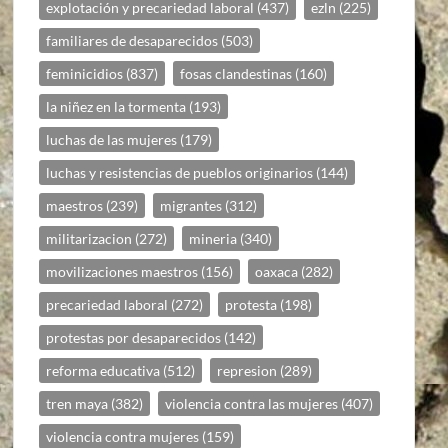
explotación y precariedad laboral
(437)
ezln
(225)
familiares de desaparecidos
(503)
feminicidios
(837)
fosas clandestinas
(160)
la niñez en la tormenta
(193)
luchas de las mujeres
(179)
luchas y resistencias de pueblos originarios
(144)
maestros
(239)
migrantes
(312)
militarizacion
(272)
mineria
(340)
movilizaciones maestros
(156)
oaxaca
(282)
precariedad laboral
(272)
protesta
(198)
protestas por desaparecidos
(142)
reforma educativa
(512)
represion
(289)
tren maya
(382)
violencia contra las mujeres
(407)
violencia contra mujeres
(159)