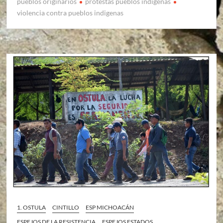
pueblos originarios
protestas pueblos indígenas
violencia contra pueblos indigenas
1. OSTULA
CINTILLO
ESP MICHOACÁN
ESPEJOS DE LA RESISTENCIA
ESPEJOS ESTADOS