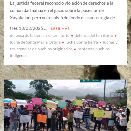
La justicia federal reconoció violación de derechos a la
comunidad nahua en el juicio sobre la posesión de
Xayakalan, pero no resolvió de fondo el asunto regla de
tres 13/02/2025 …
LEER MÁS
defensa de la tierra y el territorio
defensa del territorio
lucha de Santa María Ostula
lucha por la tierra
luchas y
resistencias de pueblos originarios
protestas pueblos
indígenas